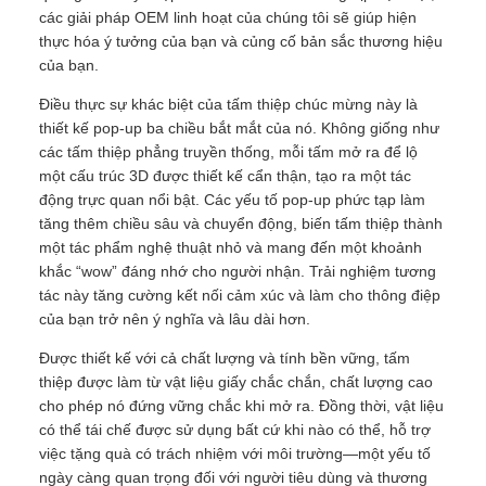
các giải pháp OEM linh hoạt của chúng tôi sẽ giúp hiện
thực hóa ý tưởng của bạn và củng cố bản sắc thương hiệu
của bạn.
Điều thực sự khác biệt của tấm thiệp chúc mừng này là
thiết kế pop-up ba chiều bắt mắt của nó. Không giống như
các tấm thiệp phẳng truyền thống, mỗi tấm mở ra để lộ
một cấu trúc 3D được thiết kế cẩn thận, tạo ra một tác
động trực quan nổi bật. Các yếu tố pop-up phức tạp làm
tăng thêm chiều sâu và chuyển động, biến tấm thiệp thành
một tác phẩm nghệ thuật nhỏ và mang đến một khoảnh
khắc “wow” đáng nhớ cho người nhận. Trải nghiệm tương
tác này tăng cường kết nối cảm xúc và làm cho thông điệp
của bạn trở nên ý nghĩa và lâu dài hơn.
Được thiết kế với cả chất lượng và tính bền vững, tấm
thiệp được làm từ vật liệu giấy chắc chắn, chất lượng cao
cho phép nó đứng vững chắc khi mở ra. Đồng thời, vật liệu
có thể tái chế được sử dụng bất cứ khi nào có thể, hỗ trợ
việc tặng quà có trách nhiệm với môi trường—một yếu tố
ngày càng quan trọng đối với người tiêu dùng và thương