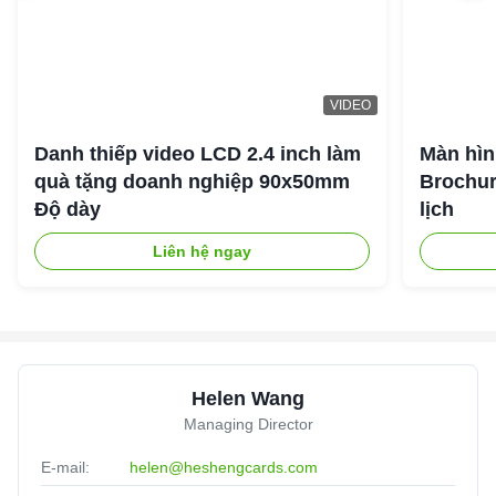
VIDEO
Danh thiếp video LCD 2.4 inch làm
Màn hìn
quà tặng doanh nghiệp 90x50mm
Brochur
Độ dày
lịch
Liên hệ ngay
Helen Wang
Managing Director
E-mail:
helen@heshengcards.com