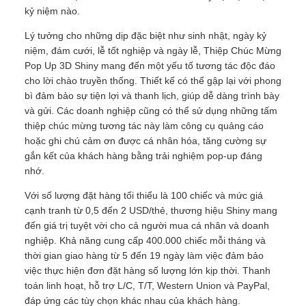
kỷ niệm nào.
Lý tưởng cho những dịp đặc biệt như sinh nhật, ngày kỷ
niệm, đám cưới, lễ tốt nghiệp và ngày lễ, Thiệp Chúc Mừng
Pop Up 3D Shiny mang đến một yếu tố tương tác độc đáo
cho lời chào truyền thống. Thiết kế có thể gập lại với phong
bì đảm bảo sự tiện lợi và thanh lịch, giúp dễ dàng trình bày
và gửi. Các doanh nghiệp cũng có thể sử dụng những tấm
thiệp chúc mừng tương tác này làm công cụ quảng cáo
hoặc ghi chú cảm ơn được cá nhân hóa, tăng cường sự
gắn kết của khách hàng bằng trải nghiệm pop-up đáng
nhớ.
Với số lượng đặt hàng tối thiểu là 100 chiếc và mức giá
cạnh tranh từ 0,5 đến 2 USD/thẻ, thương hiệu Shiny mang
đến giá trị tuyệt vời cho cả người mua cá nhân và doanh
nghiệp. Khả năng cung cấp 400.000 chiếc mỗi tháng và
thời gian giao hàng từ 5 đến 19 ngày làm việc đảm bảo
việc thực hiện đơn đặt hàng số lượng lớn kịp thời. Thanh
toán linh hoạt, hỗ trợ L/C, T/T, Western Union và PayPal,
đáp ứng các tùy chọn khác nhau của khách hàng.