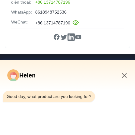
điện thoại:
+86 13714787196
WhatsApp:
8618948752536
WeChat:
+86 13714787196
Đường Dẫn Nhanh
Helen
Trang Chủ
Các Sản Phẩm
6:46 PM
Video
Good day, what product are you looking for?
Về Chúng Tôi
Tham Quan Nhà Máy
Kiểm Soát Chất Lượng
Liên Hệ Chúng Tôi
Yêu Cầu Báo Giá