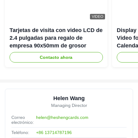
VIDEO
Tarjetas de visita con video LCD de
Display 
2.4 pulgadas para regalo de
Video fo
empresa 90x50mm de grosor
Calendar
Contacto ahora
Helen Wang
Managing Director
Correo
helen@heshengcards.com
electrónico:
Teléfono:
+86 13714787196