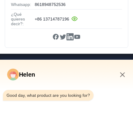
Whatsapp:
8618948752536
¿Qué
quieres
+86 13714787196
decir?:
Vínculos Rápidos
Helen
Hogar
Productos
5:06 AM
Vídeos
Good day, what product are you looking for?
Sobre Nosotros
Viaje De La Fábrica
Control De Calidad
Éntrenos En Contacto Con
Pida Una Cita