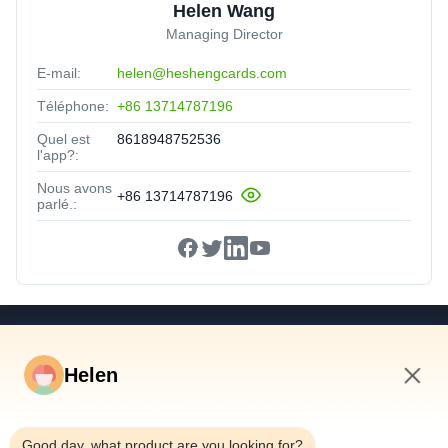
Helen Wang
Managing Director
E-mail:
helen@heshengcards.com
Téléphone:
+86 13714787196
Quel est
8618948752536
l'app?:
Nous avons
+86 13714787196
parlé.:
Liens Rapides
Helen
Maison
Produits
10:28 AM
Vidéos
Good day, what product are you looking for?