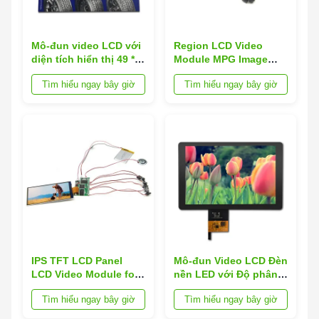
Mô-đun video LCD với
Region LCD Video
diện tích hiển thị 49 *
Module MPG Image
37mm IPS TFT LCD
Format for Superior
Tìm hiểu ngay bây giờ
Tìm hiểu ngay bây giờ
Panel và tỷ lệ khung
Display Performance
hình 4: 3 cho sử dụng
công nghiệp và
thương mại
IPS TFT LCD Panel
Mô-đun Video LCD Đèn
LCD Video Module for
nền LED với Độ phân
FLV Image Format in
giải Tùy chỉnh và Định
Tìm hiểu ngay bây giờ
Tìm hiểu ngay bây giờ
Market
dạng Hình ảnh WMA