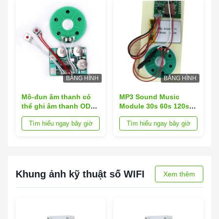
BĂNG HÌNH
BĂNG HÌNH
Mô-đun âm thanh có
MP3 Sound Music
thể ghi âm thanh ODM
Module 30s 60s 120s
OEM với bo mạch loa
180s Với pin sạc
Tìm hiểu ngay bây giờ
Tìm hiểu ngay bây giờ
PCB
Khung ảnh kỹ thuật số WIFI
Xem thêm