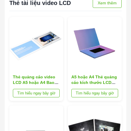
Thẻ tài liệu video LCD
Xem thêm
Thẻ quảng cáo video
A5 hoặc A4 Thẻ quảng
LCD A5 hoặc A4 Bao
cáo kích thước LCD
gồm hỗ trợ định dạng
Thẻ quảng cáo video
Tìm hiểu ngay bây giờ
Tìm hiểu ngay bây giờ
âm thanh MP3 Được
Được trang bị dung
thiết kế để nâng cao
lượng bộ nhớ 128MB
tính năng nhắn tin và
đến 32GB và tỷ lệ 16 9
kể chuyện bằng hình
cung cấp nội dung
ảnh
trực quan