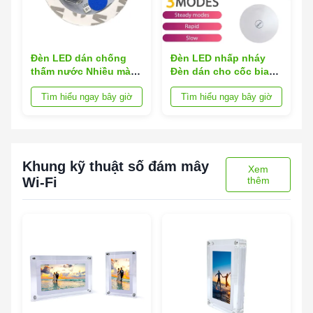
Đèn LED dán chống
Đèn LED nhấp nháy
thấm nước Nhiều màu
Đèn dán cho cốc bia
cho chai rượu Kích
Chất liệu nhựa EVA Bọt
Tìm hiểu ngay bây giờ
Tìm hiểu ngay bây giờ
thước 4 × 40cm
xốp OEM
Khung kỹ thuật số đám mây
Xem
Wi-Fi
thêm