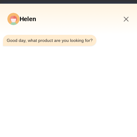
Đường Dẫn Nhanh
Helen
Trang Chủ
Các Sản Phẩm
12:45 AM
Video
Good day, what product are you looking for?
Về Chúng Tôi
Tham Quan Nhà Máy
Kiểm Soát Chất Lượng
Liên Hệ Chúng Tôi
Yêu Cầu Báo Giá
Tin Tức
Dongguan Hesheng Creative Technology Co., Ltd.
86--13714787196
helen@heshengcards.com
Follow Us