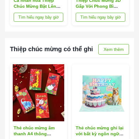
Cá nhân hóa Thiệp
Thiệp Chúc Mừng 3D
Chúc Mừng Bật Lên
Gấp Với Phong Bì
Nhân Tạo cho Trải
Thiết Kế Pop Up Độc
Tìm hiểu ngay bây giờ
Tìm hiểu ngay bây giờ
Nghiệm Đáng Nhớ
Đáo Hoàn Hảo Cho Sự
Kiện Doanh Nghiệp,
Thiệp Mời Và Những
Dịp Đặc Biệt
Thiệp chúc mừng có thể ghi
Xem thêm
Thẻ chúc mừng âm
Thẻ chúc mừng ghi lại
thanh A4 thông
với bất kỳ ngôn ngữ