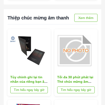
Thiệp chúc mừng âm thanh
Xem thêm
Tùy chỉnh ghi lại tin
Tối đa 30 phút phát lại
nhắn của riêng bạn âm
Thẻ chúc mừng âm
thanh thiệp chúc
thanh với nút nhấn để
Tìm hiểu ngay bây giờ
Tìm hiểu ngay bây giờ
mừng phong bì bao
phát âm hoàn hảo cho
gồm nhiều tùy chọn
các chương trình
ngôn ngữ lý tưởng
khuyến mãi kinh
cho các sự kiện công
doanh Quý khách