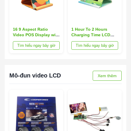
16 9 Aspect Ratio
1 Hour To 2 Hours
Video POS Display with
Charging Time LCD
Customized
Display Video
Tìm hiểu ngay bây giờ
Tìm hiểu ngay bây giờ
Functionality
Brochure for Display
Mô-đun video LCD
Xem thêm