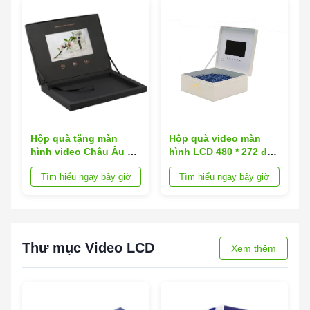
Hộp quà tặng màn
Hộp quà video màn
hình video Châu Âu có
hình LCD 480 * 272 độ
định dạng hình ảnh
phân giải với phương
Tìm hiểu ngay bây giờ
Tìm hiểu ngay bây giờ
JPEG JPG, lý tưởng
pháp in 4 màu và
cho các sự kiện tiếp
phong cách tùy chỉnh
thị và giữ chân khách
cho thị trường châu
hàng
Âu
Thư mục Video LCD
Xem thêm