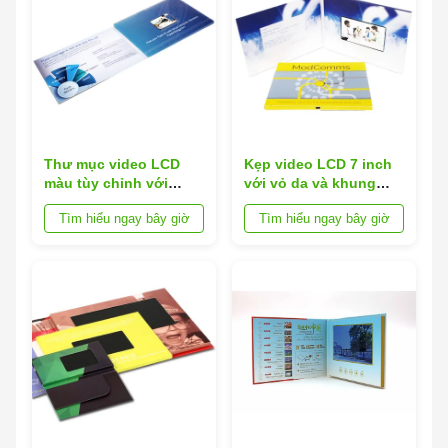
Thư mục video LCD
Kẹp video LCD 7 inch
màu tùy chỉnh với
với vỏ da và khung
Loop Playback và pin
bên trong bằng nhựa
Tìm hiểu ngay bây giờ
Tìm hiểu ngay bây giờ
lithium-ion sạc lại để
hỗ trợ định dạng video
học tương tác
MKV