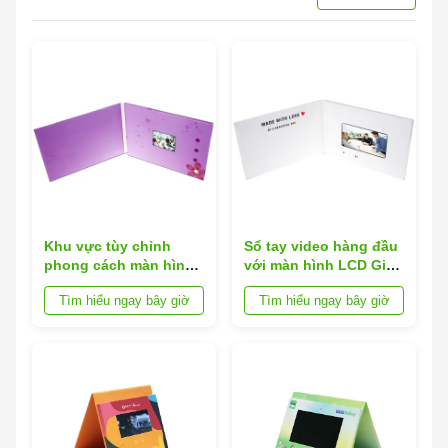
Khu vực tùy chỉnh
Sổ tay video hàng đầu
phong cách màn hình
với màn hình LCD Giải
LCD Video POS cho
pháp tiếp thị cuối cùng
Tìm hiểu ngay bây giờ
Tìm hiểu ngay bây giờ
mua hàng B2B