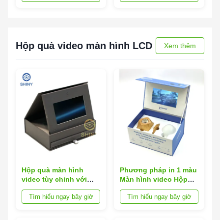
doanh và Thiệp Mời Sự
cho các thông báo của
kiện
công ty
Hộp quà video màn hình LCD
Xem thêm
Hộp quà màn hình
Phương pháp in 1 màu
video tùy chỉnh với
Màn hình video Hộp
màn hình độ phân giải
quà tặng Bao gồm bộ
Tìm hiểu ngay bây giờ
Tìm hiểu ngay bây giờ
cao lý tưởng cho quà
nhớ flash 128MB đến
tặng doanh nghiệp và
16GB Thiết kế tùy
sự kiện tiếp thị
chỉnh cho quảng cáo