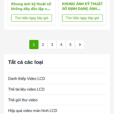
Khung ảnh kỹ thuật số
KHUNG ẢNH KỸ THUẬT
không dây độc lập với
SỐ ĐỊNH DẠNG ẢNH
định dạng ảnh PNG,
JPEG VỚI CHẾ ĐỘ
Tìm hiểu ngay bây giờ
Tìm hiểu ngay bây giờ
được thiết kế để dễ
TRÌNH CHIẾU ẢNH CÓ
dàng cài đặt và vận
KHOẢNG THỜI GIAN
hành không dây
TÙY CHỈNH VÀ ĐỊNH
DẠNG NHẠC MP3
1
2
3
4
5
Tất cả các loại
Danh thiếp Video LCD
Thẻ tài liệu video LCD
Thẻ gửi thư video
Hộp quà video màn hình LCD