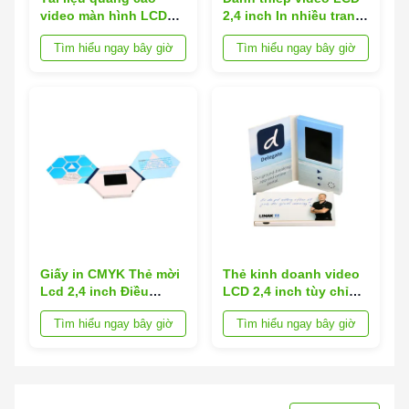
video màn hình LCD
2,4 inch In nhiều trang
2,4 inch kích thước
để khuyến mại Chứng
Tìm hiểu ngay bây giờ
Tìm hiểu ngay bây giờ
100 × 60mm dành cho
chỉ ROHS
quảng cáo quà tặng
Giấy in CMYK Thẻ mời
Thẻ kinh doanh video
Lcd 2,4 inch Điều
LCD 2,4 inch tùy chỉnh
khiển từ tính
Lời mời Thẻ tên màn
Tìm hiểu ngay bây giờ
Tìm hiểu ngay bây giờ
hình LCD từ tính