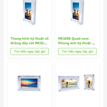
Thang hình kỹ thuật số
RK3266 Quad-core
không dây với RK3266
Khung ảnh kỹ thuật số
CPU bốn lõi, Màn hình
không dây kết hợp
Tìm hiểu ngay bây giờ
Tìm hiểu ngay bây giờ
LCD và iOS Android
Bơm chân không
App Support
Leybold đảm bảo
truyền và hiển thị hình
ảnh không dây mượt
mà