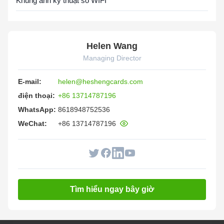
Khung ảnh kỹ thuật số WIFI
Helen Wang
Managing Director
E-mail:
helen@heshengcards.com
điện thoại:
+86 13714787196
WhatsApp:
8618948752536
WeChat:
+86 13714787196
Tìm hiểu ngay bây giờ