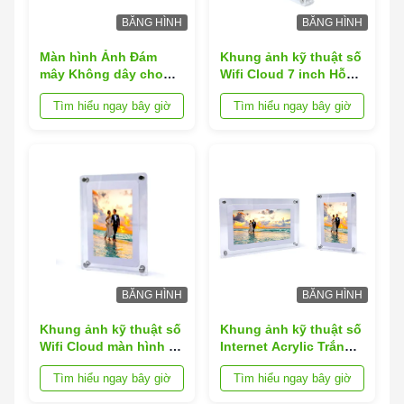
BĂNG HÌNH
BĂNG HÌNH
Màn hình Ảnh Đám
Khung ảnh kỹ thuật số
mây Không dây cho
Wifi Cloud 7 inch Hỗ
Thuyết trình Kinh
trợ các định dạng tệp
Tìm hiểu ngay bây giờ
Tìm hiểu ngay bây giờ
doanh Khung Acrylic
JPEG
Chất liệu Hỗ trợ Định
dạng Tệp JPEG
BĂNG HÌNH
BĂNG HÌNH
Khung ảnh kỹ thuật số
Khung ảnh kỹ thuật số
Wifi Cloud màn hình 7
Internet Acrylic Trắng
inch với chất liệu
cho Sự kiện Doanh
Tìm hiểu ngay bây giờ
Tìm hiểu ngay bây giờ
khung Acrylic và Loại
nghiệp
thẻ khung ảnh kỹ thuật