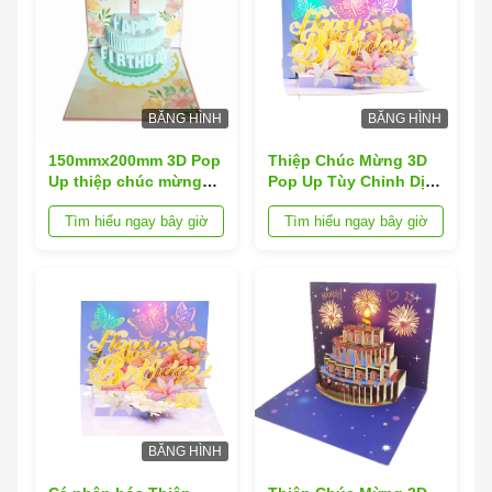
BĂNG HÌNH
BĂNG HÌNH
150mmx200mm 3D Pop
Thiệp Chúc Mừng 3D
Up thiệp chúc mừng
Pop Up Tùy Chỉnh Dịch
với độ phân giải cao in
Vụ OEM Được Chấp
Tìm hiểu ngay bây giờ
Tìm hiểu ngay bây giờ
kỹ thuật số hoàn hảo
Nhận cho Dịp Tiêu
cho cá nhân danh
Chuẩn
thiếp và quà lưu niệm
khách hàng
BĂNG HÌNH