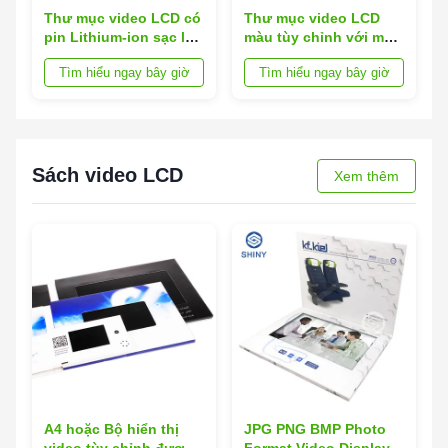
Thư mục video LCD có
Thư mục video LCD
pin Lithium-ion sạc lại
màu tùy chỉnh với màn
và tỷ lệ 16:9 trong bìa
hình video HD và pin
Tìm hiểu ngay bây giờ
Tìm hiểu ngay bây giờ
da có khung nhựa
lithium-ion sạc lại cho
các bài thuyết trình
chuyên nghiệp
Sách video LCD
Xem thêm
A4 hoặc Bộ hiển thị
JPG PNG BMP Photo
video tùy chỉnh được
Format Video Display