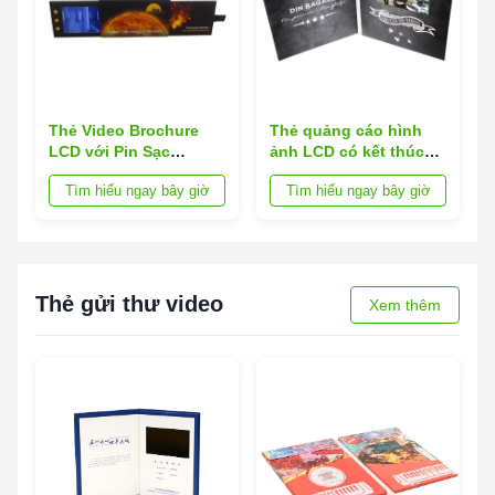
Thẻ Video Brochure
Thẻ quảng cáo hình
LCD với Pin Sạc
ảnh LCD có kết thúc
300mAh, Tùy chọn Bộ
bóng ở dạng A4 hoặc
Tìm hiểu ngay bây giờ
Tìm hiểu ngay bây giờ
nhớ 4GB / 8GB / 16GB
kích thước tùy chỉnh
và Lớp hoàn thiện
phù hợp cho các buổi
Giấy bìa bóng cao cấp
thuyết trình của công
ty
Thẻ gửi thư video
Xem thêm