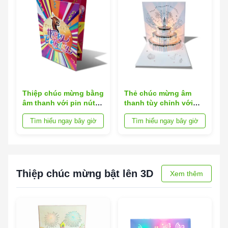
ty và tiếp thị
hàng quà tặng và lời
mời sự kiện
Thiệp chúc mừng bằng
Thẻ chúc mừng âm
âm thanh với pin nút
thanh tùy chỉnh với
bấm Nhiều tùy chọn
nhiều tùy chọn ngôn
Tìm hiểu ngay bây giờ
Tìm hiểu ngay bây giờ
ngôn ngữ và giai điệu
ngữ cho mọi dịp
có thể tùy chỉnh cho
mọi dịp
Thiệp chúc mừng bật lên 3D
Xem thêm