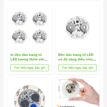
In đèn dán trang trí
Đèn dán trang trí LED
LED tương thích với
có độ sáng điều chỉnh
đồ nội thất cung cấp
in được thiết kế để dễ
Tìm hiểu ngay bây giờ
Tìm hiểu ngay bây giờ
ánh sáng rực rỡ và
dàng áp dụng và chiếu
thiết kế in độc đáo
sáng lâu dài