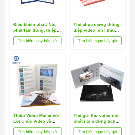
Điều khiển phát: Nút
Thẻ chúc mừng thông
phát/tạm dừng, thiệp
điệp video pin lithium-
chúc mừng video có
ion sạc có loa tích hợp
Tìm hiểu ngay bây giờ
Tìm hiểu ngay bây giờ
màn hình giấy bìa và
nâng cao các buổi
nhựa, thích hợp cho
thuyết trình và hoạt
các sự kiện doanh
động kinh doanh
nghiệp và chiến dịch
Thiệp Video Mailer với
Thẻ gửi thư video nút
Lời Chúc Video và
phát / tạm dừng tích
Nhạc PCM, Phù Hợp
hợp với bộ nhớ 8 GB
Tìm hiểu ngay bây giờ
Tìm hiểu ngay bây giờ
cho Mạng lưới Kinh
hỗ trợ định dạng MOV