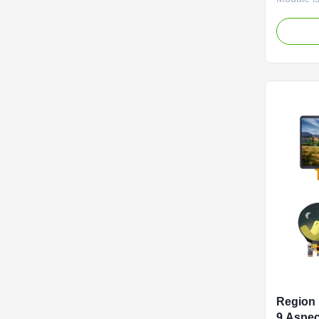
product t
features, 
applicati
this Colo
vibrant a
sure to c
Region 
9 Aspec