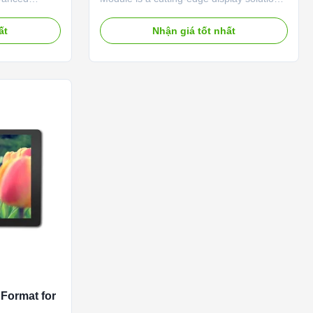
gh-definition
that offers unparalleled visual
This Video
performance for a wide range of
ất
Nhận giá tốt nhất
tures a sleek
applications. This innovative product
t ratio,
features a customized resolution that
ng multimedia
ensures crisp and detailed images,
making it ideal for applications that require
...
 Format for