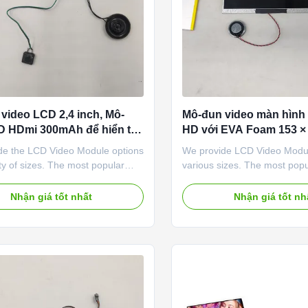
video LCD 2,4 inch, Mô-
Mô-đun video màn hình
 HDmi 300mAh để hiển thị
HD với EVA Foam 153 
 bọt EVA
vực hiển thị
de the LCD Video Module options
We provide LCD Video Modul
ety of sizes. The most popular
various sizes. The most popu
 4.5”, 5”, and 7” (there used to be
4.5”, 5”, and 7” (there was a
ni display 2.4” used in Video
display, 2.4”, used in Video 
Nhận giá tốt nhất
Nhận giá tốt nh
 Cards).OLED display, no need
Cards).LCD screen+LED back
ght, self-illumination, the display
board+PCB board+iron fra
ce is better than the traditional
SIZE RESOLUTION ASPECT 
(LEGACY) 320×240 4:3 4.5″
16:9 4...