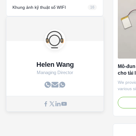
Khung ảnh kỹ thuật số WIFI
16
Helen Wang
Mô-đun 
Managing Director
cho tài
We provi
various s
4.5”, 5”,
display, 
Cards). 
module S
A5/a4/cu
MP4/WMA/