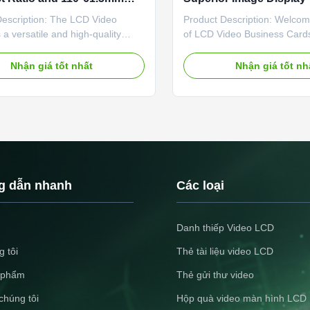
 Area
Description: The LCD Video
Product Description: Welcom
 a versatile and high-quality
of LCD Video Business Cards
creen Module designed for
leading brand from China off
pplications such as Screen
of innovative commercial vid
Nhận giá tốt nhất
Nhận giá tốt nh
on Module and Video Playback
are sure to make a lasting i
odule. With support for multiple
Available in sizes ranging fr
rmats including MP4, WMA, AVI,
10.1”, these LCD Video Car
 MOV, 3GP, and ASF, this ...
the functionality ...
 dẫn nhanh
Các loại
Danh thiếp Video LCD
 tôi
Thẻ tài liệu video LCD
 phẩm
Thẻ gửi thư video
chúng tôi
Hộp quà video màn hình LCD