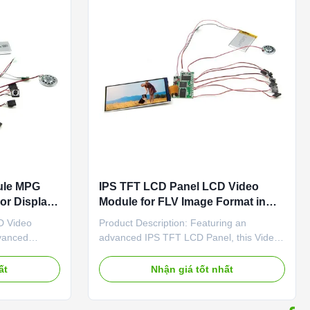
ule MPG
IPS TFT LCD Panel LCD Video
or Display
Module for FLV Image Format in
Market
D Video
Product Description: Featuring an
dvanced
advanced IPS TFT LCD Panel, this Video
nge of
Playback Display Module delivers stunning
various
color reproduction and wide viewing
ất
Nhận giá tốt nhất
klight type,
angles, ensuring an immersive visual
ule provides
experience for viewers. The customized
ls that are
resolution of the panel allows for precise