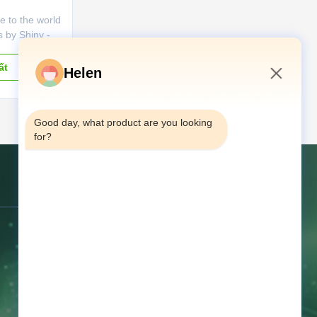
e to the world
 by Shiny - a
ering a range
eo cards that
ất
Helen
mpression.
om 2.4” to
5:15 AM
ds combine
Good day, what product are you looking 
for?
Liên hệ chúng tôi
Địa chỉ:
Tầng 4, số 68 đường Trung
tâm Qiaojiao, Tangxia, Dongguan,
Quảng Đông, Trung Quốc
điện thoại:
86--13714787196
E-mail:
helen@heshengcards.com