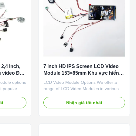
2,4 inch,
7 inch HD IPS Screen LCD Video
ệu video Độ
Module 153×85mm Khu vực hiển
thị kết hợp với hộp
odule options
LCD Video Module Options We offer a
st popular
range of LCD Video Modules in various
here was also a
sizes to suit your needs. Our most popular
ideo Business
sizes include 4.5”, 5”, and 7”, with a
ất
Nhận giá tốt nhất
ny embedded
smaller 2.4” mini display also available,
rial
ideal for Video Business Cards. Each
ndheld
module features an LCD screen with an
LED backlight, a PCB board, ...