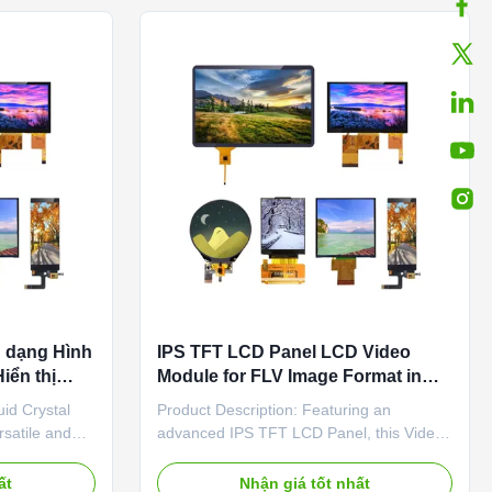
e...
and sharp image rendering, ...
 dạng Hình
IPS TFT LCD Panel LCD Video
iển thị
Module for FLV Image Format in
Market
uid Crystal
Product Description: Featuring an
rsatile and
advanced IPS TFT LCD Panel, this Video
on module that
Playback Display Module delivers stunning
rformance.
color reproduction and wide viewing
ất
Nhận giá tốt nhất