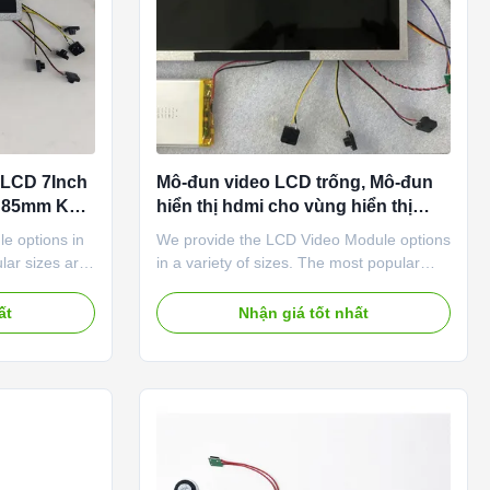
 LCD 7Inch
Mô-đun video LCD trống, Mô-đun
× 85mm Khu
hiển thị hdmi cho vùng hiển thị
Brochure 153 × 85mm
e options in
We provide the LCD Video Module options
lar sizes are
in a variety of sizes. The most popular
lso a mini
sizes are 4.5”, 5”, and 7” (there was also a
Business
mini display, 2.4”, used in Video Business
ất
Nhận giá tốt nhất
light
Cards).Liquid crystal displays are widely
me SCREEN
used due to their low power consumption,
RATIO 2.4″
small size, rich display content, and ultra-
 800×480
thin ...