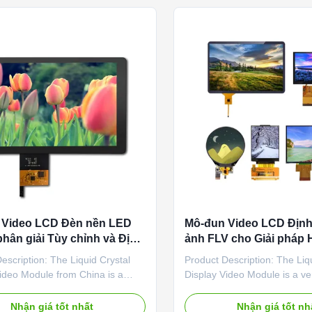
sure to captivate any audienc
 Video LCD Đèn nền LED
Mô-đun Video LCD Định
phân giải Tùy chỉnh và Định
ảnh FLV cho Giải pháp H
ình ảnh WMA
Video Nâng cao của 's
escription: The Liquid Crystal
Product Description: The Liq
ideo Module from China is a
Display Video Module is a ve
dge product designed to meet
high-quality screen projecti
isplay needs. With an operating
offers exceptional visual pe
Nhận giá tốt nhất
Nhận giá tốt nh