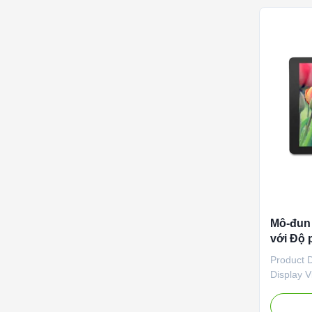
Mô-đun
với Độ 
dạng H
Product D
Display V
cutting-e
various d