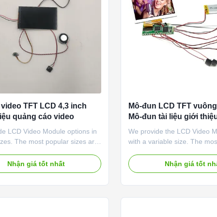
video TFT LCD 4,3 inch
Mô-đun LCD TFT vuông 
 liệu quảng cáo video
Mô-đun tài liệu giới thi
phân giải 240X320
de LCD Video Module options in
We provide the LCD Video M
izes. The most popular sizes are
with a variable size. The mo
 and 7” (there was also a mini
sizes are 4.5”, 5”, and 7” (t
2.4”, used in Video Business
mini display, 2.4”, used in V
Nhận giá tốt nhất
Nhận giá tốt nh
Product Name Transparent LCD
Cards). It can be used in a
creen size 7.0" Paper Size
systems, automobiles, indust
stomized Size Video format
equipment, security, and ha
AVI/RM/RMVB Type Paper ...
devices that require high...