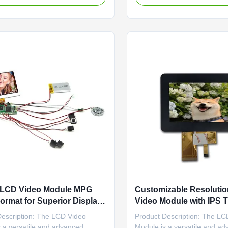
re range of -20°C to +70°C, this
With support for multiple im
 suitable for use in a wide range
including MP4, WMA, AVI, M
nments, making it a versatile
MOV, 3GP, and ASF, this colo
 different ...
video module ensures ...
 LCD Video Module MPG
Customizable Resoluti
ormat for Superior Display
Video Module with IPS
mance
Panel and MOV Image F
Description: The LCD Video
Product Description: The LC
 a versatile and advanced
Module is a versatile and a