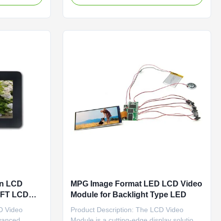
age formats
angles, ensuring an immersive visual
PG, FLV,
experience for viewers. The customized
r display
resolution of the panel allows for precise
and sharp image rendering, ...
on LCD
MPG Image Format LED LCD Video
 TFT LCD
Module for Backlight Type LED
ormat
D Video
Product Description: The LCD Video
dvanced
Module is a cutting-edge display solution