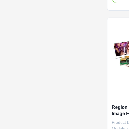
temperatu
module is
of enviro
choice for
Region
Image F
Perfor
Product 
Module is