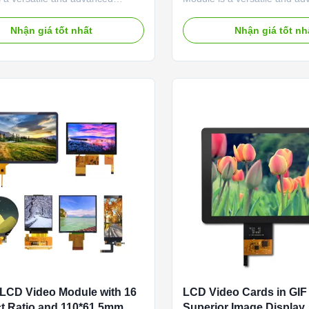
hat offers a wide range of
display solution that offers hi
making it ideal for various
video playback capabilities. 
Nhận giá tốt nhất
Nhận giá tốt nh
ons. With its LED backlight type,
Playback Display Module fea
r Display Video Module provides
design and a wide 16:9 aspec
nd high-quality visuals that are
making it ideal for showcasi
aptivate any audience...
content with clarity and ...
LCD Video Module with 16
LCD Video Cards in GIF
t Ratio and 110*61.5mm
Superior Image Display