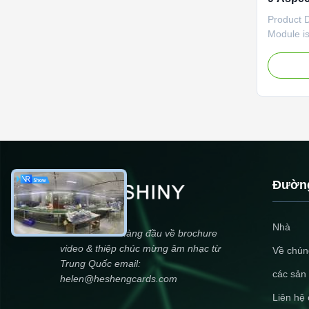
Display
Product 
Module is
Digital S
various a
Projecti
Display M
image fo
MPG, FLV,
Đường
Nhà
Nhà sản xuất hàng đầu về brochure
video & thiệp chúc mừng âm nhạc từ
Về chúng
Trung Quốc email:
các sản
helen@heshengcards.com
Liên hệ 