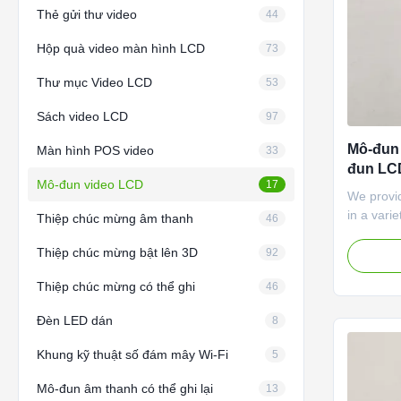
Thẻ gửi thư video
44
Hộp quà video màn hình LCD
73
Thư mục Video LCD
53
Sách video LCD
97
Mô-đun 
Màn hình POS video
33
đun LCD
Mô-đun video LCD
17
thẻ với
We provi
in a vari
Thiệp chúc mừng âm thanh
46
sizes are
Thiệp chúc mừng bật lên 3D
also a mi
92
Business
Thiệp chúc mừng có thể ghi
46
for backli
performan
Đèn LED dán
8
LCD ...
Khung kỹ thuật số đám mây Wi-Fi
5
Mô-đun âm thanh có thể ghi lại
13