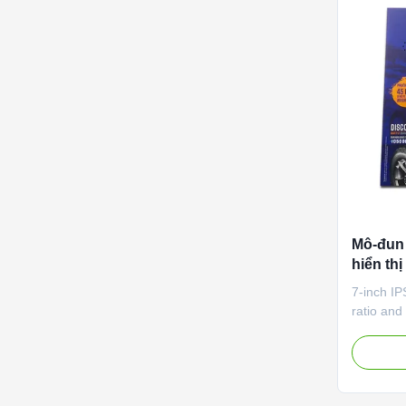
Mô-đun 
hiển th
Panel và
7-inch I
sử dụn
ratio and
mại
âm than
hình ản
nhận EM
dụng côn
180x110