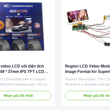
video LCD với diện tích
Region LCD Video Mod
ị 49 * 37mm IPS TFT LCD
Image Format for Superi
 tỷ lệ khung hình 4: 3 cho
Performance
PS LCD module with 4:3 aspect
Product Description: The LC
g công nghiệp và thương
 49x37mm display area. Hỗ trợ
Module is a versatile and a
h MP3/WMA/WAV/AAC/FLAC và
product that offers a wide ra
h JPG/BMP/GIF/PNG. Chứng
features, making it ideal for 
Nhận giá tốt nhất
Nhận giá tốt nh
C/FCC/CE/ROHS cho các ứng
applications. With its LED bac
g nghiệp.Thiết kế nhỏ gọn
this Color Display Video Mod
x25mm.
vibrant and high-quality visua