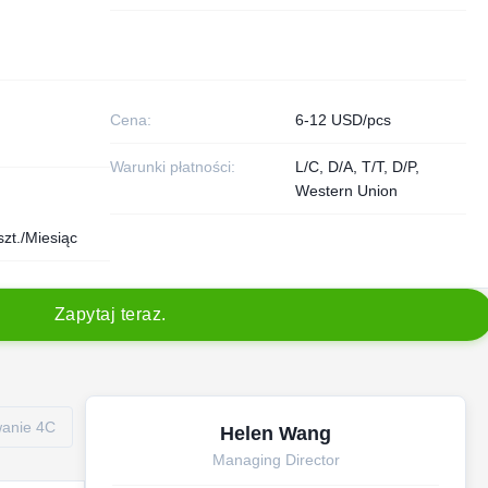
Cena:
6-12 USD/pcs
Warunki płatności:
L/C, D/A, T/T, D/P,
Western Union
zt./Miesiąc
Z
a
p
y
t
a
j
t
e
r
a
z
.
wanie 4C
Helen Wang
Managing Director