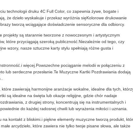
ciu technologii druku 4C Full Color, co zapewnia żywe, bogate i
ają, że dzieło wyskakuje i przekaz wyróżnia sięKolorowe drukowanie
brazy tworzą wciągające doświadczenie sensoryczne dla odbiorcy.
 że projekty są starannie tworzone z nowoczesnym i artystycznym
, które przyciągają szeroką publiczność.Niezależnie od tego, czy
ne wzory, nasze sztuczne karty stylu spełniają różne gusta i
chstronność.i więcej.Powszechne pociąganie melodii w połączeniu z
ięto lub serdeczne przesłanie.Te Muzyczne Kartki Pozdrawiania dodają
..
, które zawierają harmonijne aranżacje wokalne, idealne dla tych, którz
ki są idealne na święta lub okazje religijne, gdzie chór nadaje
drawiania, z drugiej strony, koncentrują się na instrumentalnych i
powiednie do każdej radosnej chwili lub wyrażenia miłości i uznania.
a kontakt z bliskimi.i piękne elementy muzyczne tworzą produkt, któ
małe arcydzieło, które zawiera nie tylko twoje pisane słowa, ale także