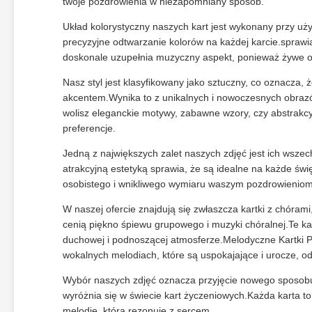
twoje pozdrowienia w niezapomniany sposób.
Układ kolorystyczny naszych kart jest wykonany przy uży
precyzyjne odtwarzanie kolorów na każdej karcie.sprawi
doskonale uzupełnia muzyczny aspekt, ponieważ żywe o
Nasz styl jest klasyfikowany jako sztuczny, co oznacza,
akcentem.Wynika to z unikalnych i nowoczesnych obrazów
wolisz eleganckie motywy, zabawne wzory, czy abstrakcyj
preferencje.
Jedną z największych zalet naszych zdjęć jest ich wsze
atrakcyjną estetyką sprawia, że są idealne na każde św
osobistego i wnikliwego wymiaru waszym pozdrowieniom
W naszej ofercie znajdują się zwłaszcza kartki z chórami
cenią piękno śpiewu grupowego i muzyki chóralnej.Te kart
duchowej i podnoszącej atmosferze.Melodyczne Kartki Poz
wokalnych melodiach, które są uspokajające i urocze, od
Wybór naszych zdjęć oznacza przyjęcie nowego sposobu n
wyróżnia się w świecie kart życzeniowych.Każda karta to 
melodię, która rezonuje z sercem.