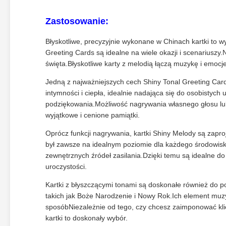
Zastosowanie:
Błyskotliwe, precyzyjnie wykonane w Chinach kartki to
Greeting Cards są idealne na wiele okazji i scenariuszy.
święta.Błyskotliwe karty z melodią łączą muzykę i emocj
Jedną z najważniejszych cech Shiny Tonal Greeting Car
intymności i ciepła, idealnie nadająca się do osobistych 
podziękowania.Możliwość nagrywania własnego głosu lub 
wyjątkowe i cenione pamiątki.
Oprócz funkcji nagrywania, kartki Shiny Melody są zapr
był zawsze na idealnym poziomie dla każdego środowisk
zewnętrznych źródeł zasilania.Dzięki temu są idealne d
uroczystości.
Kartki z błyszczącymi tonami są doskonałe również do 
takich jak Boże Narodzenie i Nowy Rok.Ich element muz
sposóbNiezależnie od tego, czy chcesz zaimponować kl
kartki to doskonały wybór.