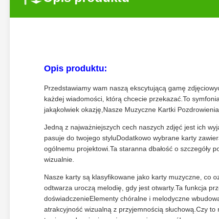
Opis produktu:
Przedstawiamy wam naszą ekscytującą gamę zdjęciowych
każdej wiadomości, którą chcecie przekazać.To symfonia
jakąkolwiek okazję,Nasze Muzyczne Kartki Pozdrowienia
Jedną z najważniejszych cech naszych zdjęć jest ich wyj
pasuje do twojego styluDodatkowo wybrane karty zawieraj
ogólnemu projektowi.Ta staranna dbałość o szczegóły po
wizualnie.
Nasze karty są klasyfikowane jako karty muzyczne, co o
odtwarza uroczą melodię, gdy jest otwarty.Ta funkcja pr
doświadczenieElementy chóralne i melodyczne wbudowan
atrakcyjność wizualną z przyjemnością słuchową.Czy to 