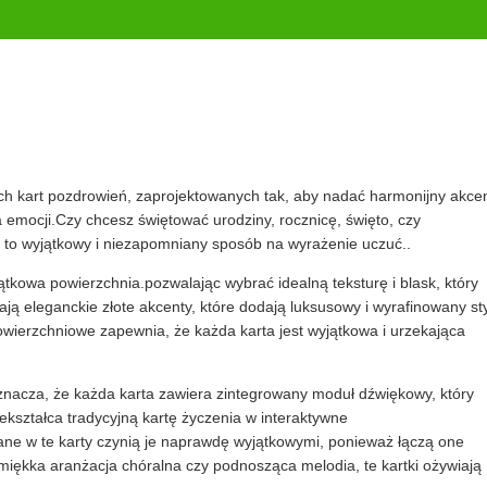
 kart pozdrowień, zaprojektowanych tak, aby nadać harmonijny akce
 emocji.Czy chcesz świętować urodziny, rocznicę, święto, czy
 to wyjątkowy i niezapomniany sposób na wyrażenie uczuć..
ątkowa powierzchnia.pozwalając wybrać idealną teksturę i blask, który
ą eleganckie złote akcenty, które dodają luksusowy i wyrafinowany sty
wierzchniowe zapewnia, że każda karta jest wyjątkowa i urzekająca
znacza, że każda karta zawiera zintegrowany moduł dźwiękowy, który
zekształca tradycyjną kartę życzenia w interaktywne
e w te karty czynią je naprawdę wyjątkowymi, ponieważ łączą one
miękka aranżacja chóralna czy podnosząca melodia, te kartki ożywiają