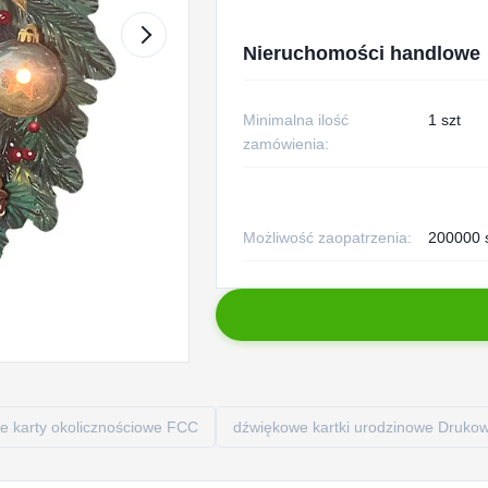
Nieruchomości handlowe
Minimalna ilość
1 szt
zamówienia:
Możliwość zaopatrzenia:
200000 s
e karty okolicznościowe FCC
dźwiękowe kartki urodzinowe Druko