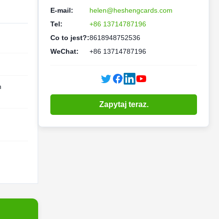
E-mail:
helen@heshengcards.com
Tel:
+86 13714787196
Co to jest?:
8618948752536
WeChat:
+86 13714787196
m
Zapytaj teraz.