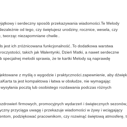
 wyjątkowy i serdeczny sposób przekazywania wiadomości.Te Melody
Niezależnie od tego, czy świętujesz urodziny, rocznice, wesela, czy
e, tworząc niezapomniane chwile..
ds jest ich zróżnicowana funkcjonalność..To dodatkowa warstwa
uroczystości, takich jak Walentynki, Dzień Matki, a nawet serdeczne
specjalnej melodii sprawia, że te kartki Melody są naprawdę
ojektowane z myślą o wygodzie i praktyczności.zapewnienie, aby dźwięk
aKarta ta jest kompaktowa i łatwa w obsłudze, nie wymagając
o wysyłania pocztą lub osobistego rozdawania podczas różnych
pozdrowień firmowych, promocyjnych wydarzeń i świątecznych sezonów,
yczny przyciąga uwagę i przekazuje wiadomości w żywy i wciągający
ientom, podziękować pracownikom, czy rozwinąć świętową atmosferę, 