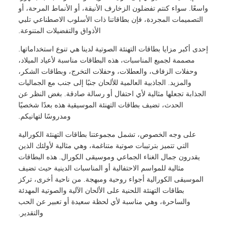
واسعًا. سواء كنتم تفضلون الزخارف الأنيقة، أو الأنماط المرحة، أو
التصميمات المجردة، فإن بطاقاتنا ذات الأسلوب الاصطناعي تلبي
الأذواق والتفضيلات المتنوعة.
إحدى أكبر مزايا بطاقات التهنئة الصوتية لدينا هي تنوع استخداماتها.
مصممة لجميع المناسبات، هذه البطاقات مناسبة لأعياد الميلاد،
وحفلات الزفاف، والعطلات، وحفلات التخرج، وبطاقات الشكر،
والمزيد. الجاذبية العالمية للألحان جنبًا إلى جنب مع الجماليات
الجذابة تجعلها مثالية لأي احتفال أو رسالة صادقة. بغض النظر عن
الحدث، تضيف بطاقات التهنئة الموسيقية هذه بعدًا شخصيًا
ومدروسًا لتهانيكم.
على وجه الخصوص، تشمل مجموعتنا بطاقات التهنئة الكورالية
التي تتميز بترتيبات صوتية متناغمة، وهي مثالية لأولئك الذين
يقدرون جمال الغناء الجماعي وموسيقى الكورال. هذه البطاقات
مثالية للمواسم الاحتفالية أو المناسبات الدينية حيث تضيف
الموسيقى الكورالية أجواء روحية ومبهجة. من ناحية أخرى، تركز
بطاقات التهنئة اللحنية على الألحان الآلية والصوتية المهدئة
والساحرة، وهي مناسبة لأي لحظة سعيدة أو تعبير عن الحب
والتقدير.