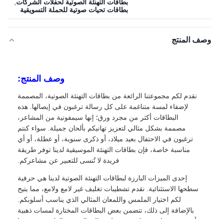
بطاقات التهنئة الصوتية لحفلات الشركات
,
بطاقات تحيات صوتية للحملة التسويقية
وصف المنتج
وصف المنتج:
نقدم لكم مجموعتنا الرائعة من بطاقات التهنئة الصوتية، المصممة
لإضفاء لمسة متناغمة على كل رسالة ترغبون في إيصالها. هذه
البطاقات أكثر من مجرد ورق؛ إنها سيمفونية من المشاعر،
مصممة بشكل مثالي لتعزيز تهانيكم بألحان جميلة. سواء كنتم
ترغبون في الاحتفال بعيد ميلاد، أو ذكرى سنوية، أو عطلة، أو أي
مناسبة خاصة، فإن بطاقات التهنئة الموسيقية لدينا توفر طريقة
فريدة لا تُنسى للتعبير عن مشاعركم.
إحدى الميزات البارزة لبطاقات التهنئة الصوتية لدينا هي حرفية
سطحها الاستثنائية. نقدم تشطيبات تغليف غير لامع ولامع، مما يتيح
لكم اختيار الملمس واللمعان المثالي الذي يناسب أسلوبكم.
بالإضافة إلى ذلك، تتضمن بعض البطاقات المختارة لمسات ذهبية