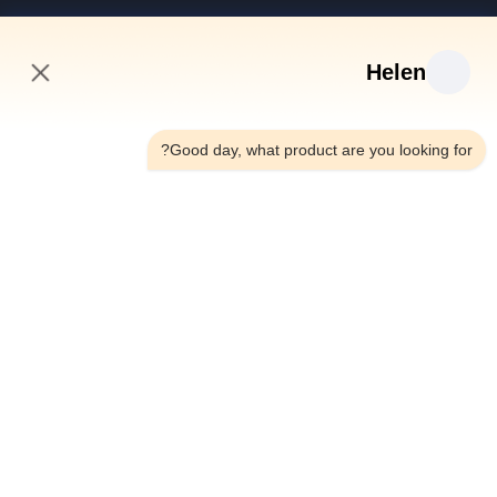
روابط سريعة
Helen
منزل
منتجات
5:14 PM
أشرطة فيديو
Good day, what product are you looking for?
معلومات عنا
جولة في المعمل
رقابة جودة
اتصل بنا
اطلب اقتباس
أخبار
Dongguan Hesheng Creative Technology Co., Ltd.
86--13714787196
helen@heshengcards.com
Follow Us