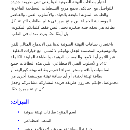
اختيار بطاقات التهنئة الصوتية لدينا يعني تبني طريقة جديدة
للتواصل مع أحبائكم. يجمع مزيج التشطيبات السطحية الفاخرة،
والطباعة الملونة النابضة بالحياة، والأسلوب الفني، والعناصر
الموسيقية الجميلة بين منتج يبرز في عالم بطاقات التهنئة. كل
بطاقة هي تحفة فنية صغيرة تحمل ليس فقط كلماتكم المكتوبة،
بل أيضًا لحنًا يتردد صداه في القلب.
باختصار، بطاقات التهنئة الصوتية لدينا هي الاندماج المثالي للفن
والموسيقى، المصممة لجعل تهانيكم لا تُنسى. مع خيارات التغليف
غير اللامع أو اللامع، واللمسات الذهبية، والطباعة الملونة الكاملة
4C، والأسلوب الفني الاصطناعي، تلبي هذه البطاقات جميع
المناسبات بأناقة وسحر. سواء اخترتم بطاقة تهنئة كورالية، أو
بطاقة تهنئة لحنية، أو أي بطاقة تهنئة موسيقية أخرى من
مجموعتنا، فإنكم تختارون طريقة فريدة لمشاركة مشاعركم وجعل
كل تهنئة مميزة حقًا.
الميزات:
اسم المنتج: بطاقات تهنئة صوتية
النمط: اصطناعي
حرفية السطح: تغليف غير لامع/لامع، ذهبي