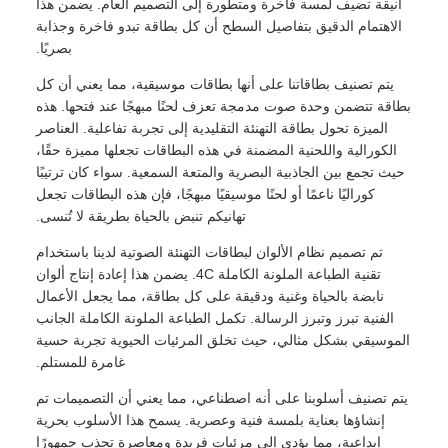
أنيقة تضيف لمسة فاخرة ومتطورة إلى التصميم العام. يضمن هذا
الاهتمام الدقيق بتفاصيل السطح أن كل بطاقة تبدو فاخرة وجذابة
بصريًا.
يتم تصنيف بطاقاتنا على أنها بطاقات موسيقية، مما يعني أن كل
بطاقة تتضمن وحدة صوت مدمجة تعزف لحنًا مبهجًا عند فتحها. هذه
الميزة تحول بطاقة التهنئة التقليدية إلى تجربة تفاعلية. العناصر
الكورالية واللحنية المضمنة في هذه البطاقات تجعلها مميزة حقًا،
حيث تجمع بين الجاذبية البصرية والمتعة السمعية. سواء كان ترتيبًا
كوراليًا ناعمًا أو لحنًا موسيقيًا مبهجًا، فإن هذه البطاقات تجعل
تهانيكم تنبض بالحياة بطريقة لا تُنسى.
تم تصميم نظام الألوان لبطاقات التهنئة الصوتية لدينا باستخدام
تقنية الطباعة الملونة الكاملة 4C. يضمن هذا إعادة إنتاج ألوان
نابضة بالحياة وغنية ودقيقة على كل بطاقة، مما يجعل الأعمال
الفنية تبرز وتبرز الرسالة. تكمل الطباعة الملونة الكاملة الجانب
الموسيقي بشكل مثالي، حيث تخلق المرئيات الحيوية تجربة حسية
غامرة للمستلم.
يتم تصنيف أسلوبنا على أنه اصطناعي، مما يعني أن التصميمات تم
إنشاؤها بعناية بلمسة فنية وعصرية. يسمح هذا الأسلوب بحرية
إبداعية، مما يؤدي إلى مرئيات فريدة ومعاصرة تجذب جمهورًا