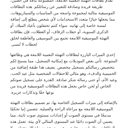
تقدم بطاقات التهنئة النغمية اللامعة، المصنوعة بدقة في الصين،
طريقة فريدة وصادقة للتعبير عن رسائلكم. هذه البطاقات
الموسيقية مثالية لمجموعة واسعة من المناسبات والسيناريوهات،
مما يجعلها خيارًا متعدد الاستخدامات لأي شخص يتطلع إلى إضافة
لمسة خاصة إلى تهانيه. سواء كنتم تحتفلون بأعياد الميلاد، أو
الذكرى السنوية، أو حفلات الزفاف، أو العطلات، فإن بطاقات
التهنئة الموسيقية اللامعة تجمع بين الموسيقى والعاطفة لخلق
لحظات لا تُنسى.
إحدى الميزات البارزة لبطاقات التهنئة النغمية اللامعة هي وظائفها
المتنوعة. تأتي بعض الموديلات مع إمكانية التسجيل، مما يسمح لكم
بتخصيص رسالتكم بتسجيل مخصص. يضيف هذا طبقة إضافية من
الحميمية والدفء، وهو مثالي للاحتفالات الشخصية مثل عيد الحب،
وعيد الأم، أو حتى رسالة شكر صادقة. القدرة على تسجيل صوتكم
الخاص أو لحن خاص يجعل هذه البطاقات الموسيقية فريدة من
نوعها حقًا وتذكارات عزيزة.
بالإضافة إلى ميزات التسجيل الخاصة بها، تم تصميم بطاقات التهنئة
الموسيقية اللامعة مع مراعاة الراحة والعملية. تتضمن إما تحكمًا
مدمجًا في مستوى الصوت أو إعدادات مستوى صوت ثابتة، مما
يضمن أن الصوت دائمًا عند المستوى المثالي لأي بيئة. تعمل هذه
البطاقات ببطاريات زر خلوي، وهي مدمجة وسهلة الاستخدام، ولا