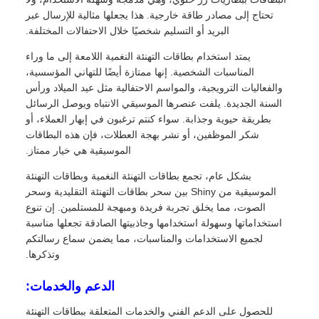
تحتاج إلى مصادر طاقة خارجية. هذا يجعلها مثالية للإرسال عبر
البريد أو التسليم شخصيًا خلال الاحتفالات المختلفة.
يمتد استخدام بطاقات التهنئة النغمية اللامعة إلى ما وراء
المناسبات الشخصية. إنها ممتازة أيضًا للتهاني المؤسسية،
والفعاليات الترويجية، والمواسم الاحتفالية مثل عيد الميلاد ورأس
السنة الجديدة. يلفت عنصرها الموسيقي الانتباه ويوصل الرسائل
بطريقة حيوية وجذابة. سواء كنتم ترغبون في إبهار العملاء، أو
شكر الموظفين، أو نشر بهجة العطلات، فإن هذه البطاقات
الموسيقية هي خيار ممتاز.
بشكل عام، تجمع بطاقات التهنئة النغمية وبطاقات التهنئة
الموسيقية من Shiny بين سحر بطاقات التهنئة التقليدية وسحر
الصوت، مما يخلق تجربة فريدة ومبهجة للمستلمين. إن تنوع
استخداماتها وسهولة استخدامها وجاذبيتها الصادقة تجعلها مناسبة
لجميع الاستخدامات والمناسبات، مما يضمن سماع رسالتكم
وتذكرها.
الدعم والخدمات:
للحصول على الدعم الفني والخدمات المتعلقة ببطاقات التهنئة