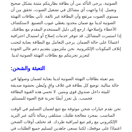
الصوتية، يرجى التأكد من أن بطاقة بطاريتكم مثبتة بشكل صحيح
وتعمل. إذا واجهت أي مشاكل في تشغيل الصوت، تحقق من أن
مستوى الصوت مرتفع وأن البطاقة غير تالفة. تأتي بطاقات التهنئة
الصوتية لدينا مع ضمان محدود يغطي عيوب التصنيع. لاستكشاف
الأخطاء وإصلاحها، ارجع إلى دليل المستخدم المقدم مع بطاقتك.
إذا استمرت المشاكل، قد تتوفر خدمات إصلاح أو استبدال احترافية
اعتمادًا على حالة الضمان. يرجى التعامل مع البطاقة بعناية لتجنب
إتلاف المكونات الإلكترونية. نحن ملتزمون بتقديم دعم عالي الجودة
لتعزيز تجربتكم مع بطاقات التهنئة الصوتية لدينا.
التعبئة والشحن:
يتم تعبئة بطاقات التهنئة الصوتية لدينا بعناية لضمان وصولها في
حالة مثالية. توضع كل بطاقة في غلاف واقٍ وتُبطن بحشوة صديقة
للبيئة داخل صندوق قوي ومتين. لا تحمي هذه العبوة البطاقة
فحسب، بل تعزز أيضًا تجربة فتح العبوة للمستلم.
نحن نقدم خيارات شحن موثوقة مع تتبع لضمان التسليم في الوقت
المناسب. بمجرد معالجة طلبك، ستتلقى رسالة تأكيد عبر البريد
الإلكتروني مع رقم تتبع لمراقبة طردك. قد تختلف أوقات الشحن
اعتمادًا على موقعك، لكننا نسعى جاهدين لتسليم جميع الطلبات في