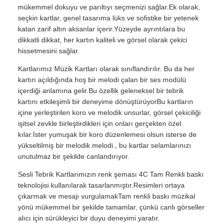
mükemmel dokuyu ve parıltıyı seçmenizi sağlar.Ek olarak,
seçkin kartlar, genel tasarıma lüks ve sofistike bir yetenek
katan zarif altın aksanlar içerir.Yüzeyde ayrıntılara bu
dikkatli dikkat, her kartın kaliteli ve görsel olarak çekici
hissetmesini sağlar.
Kartlarımız Müzik Kartları olarak sınıflandırılır. Bu da her
kartın açıldığında hoş bir melodi çalan bir ses modülü
içerdiği anlamına gelir.Bu özellik geleneksel bir tebrik
kartını etkileşimli bir deneyime dönüştürüyorBu kartların
içine yerleştirilen koro ve melodik unsurlar, görsel çekiciliği
işitsel zevkle birleştirdikleri için onları gerçekten özel
kılar.İster yumuşak bir koro düzenlemesi olsun isterse de
yükseltilmiş bir melodik melodi., bu kartlar selamlarınızı
unutulmaz bir şekilde canlandırıyor.
Sesli Tebrik Kartlarımızın renk şeması 4C Tam Renkli baskı
teknolojisi kullanılarak tasarlanmıştır.Resimleri ortaya
çıkarmak ve mesajı vurgulamakTam renkli baskı müzikal
yönü mükemmel bir şekilde tamamlar, çünkü canlı görseller
alıcı için sürükleyici bir duyu deneyimi yaratır.