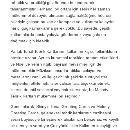
rahatlık ve pratikliği göz önünde bulundurarak
tasarlanmıştır.Herhangi bir ortam için sesin her zaman
mükemmel düzeyde olmasını sağlamakDüğme hücresi
pilleriyle çalışan bu kartlar kompakt ve kullanımı kolaydır,
harici güç kaynaklarına gerek yoktur.Bu sayede, çeşitli
kutlamalarda posta yoluyla göndermek veya şahsen
dağıtmak için idealdir..
Parlak Tonal Tebrik Kartlarının kullanımı kişisel etkinliklerin
ötesine uzanır. Ayrıca kurumsal tebrikler, tanıtım etkinlikleri
ve Noel ve Yeni Yıl gibi bayram mevsimleri için de
mükemmeldir.Müziksel unsurları dikkat çekiyor ve
mesajlarını canlı ve ilgi çekici bir şekilde sunuyorİster
müşterileri etkilemek, ister çalışanlara teşekkür etmek,
isterse de tatil sevincini yaymak isterseniz, bu Melody
Tebrik Kartları mükemmel bir seçimdir.
Genel olarak, Shiny's Tonal Greeting Cards ve Melody
Greeting Cards, geleneksel tebrik kartlarının cazibesini
sesin büyüsüyle birleştirerek alıcılar için benzersiz ve keyifli
bir deneyim yaratıyor.Çok yönlülükleriKullanım kolaylığı ve