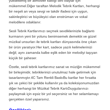
yükseltilmiş bir atmosfer kattığı dini olaylar için
mükemmel.Diğer taraftan Melodik Tebrik Kartları, herhangi
bir neşeli an veya sevgi ve takdir ifadesi için uygun,
sakinleştirici ve büyüleyici olan enstrüman ve vokal
melodilere odaklanır.
Sesli Tebrik Kartlarımızı seçmek sevdiklerinizle bağlantı
kurmanın yeni bir yolunu benimsemek demektir.ve güzel
müzikal unsurları ile tebrik kartları dünyasında öne çıkan
bir ürün yaratıyor.Her kart, sadece yazılı kelimelerinizi
değil, aynı zamanda kalbe eşlik eden bir melodiyi taşıyan
küçük bir şaheser.
Özetle, sesli tebrik kartlarımız sanat ve müziğin mükemmel
bir birleşimidir, tebriklerinizi unutulmaz hale getirmek için
tasarlanmıştır.4C Tam Renkli BaskıBu kartlar her fırsatta
şık ve çekici bir şekilde kullanılır.ya da koleksiyonumuzdan
diğer herhangi bir Müzikal Tebrik KartıDuygularınızı
paylaşmak için eşsiz bir yol seçersiniz ve her selamlamayı
gerçekten özel yaparsınız.