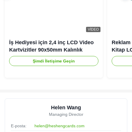
VIDEO
İş Hediyesi için 2,4 inç LCD Video
Reklam 
Kartvizitler 90x50mm Kalınlık
Kitap L
Şimdi İletişime Geçin
Helen Wang
Managing Director
E-posta:
helen@heshengcards.com