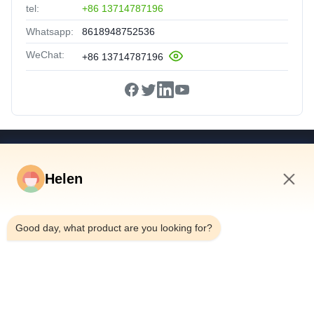
tel:
+86 13714787196
Whatsapp:
8618948752536
WeChat:
+86 13714787196
Hızlı Linkler
Helen
Ev
Ürünler
4:38 AM
Videolar
Good day, what product are you looking for?
Hakkımızda
Fabrika Turu
Kalite Kontrol
Bize Ulaşın
Bir Teklif Isteği