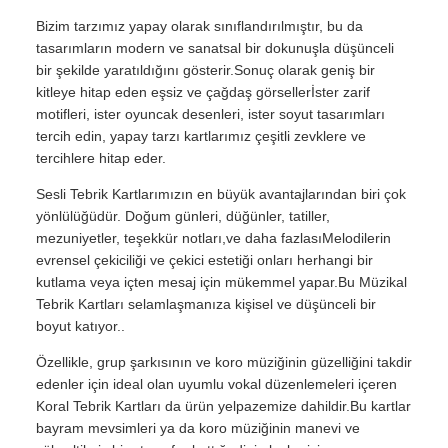
Bizim tarzımız yapay olarak sınıflandırılmıştır, bu da
tasarımların modern ve sanatsal bir dokunuşla düşünceli
bir şekilde yaratıldığını gösterir.Sonuç olarak geniş bir
kitleye hitap eden eşsiz ve çağdaş görsellerİster zarif
motifleri, ister oyuncak desenleri, ister soyut tasarımları
tercih edin, yapay tarzı kartlarımız çeşitli zevklere ve
tercihlere hitap eder.
Sesli Tebrik Kartlarımızın en büyük avantajlarından biri çok
yönlülüğüdür. Doğum günleri, düğünler, tatiller,
mezuniyetler, teşekkür notları,ve daha fazlasıMelodilerin
evrensel çekiciliği ve çekici estetiği onları herhangi bir
kutlama veya içten mesaj için mükemmel yapar.Bu Müzikal
Tebrik Kartları selamlaşmanıza kişisel ve düşünceli bir
boyut katıyor..
Özellikle, grup şarkısının ve koro müziğinin güzelliğini takdir
edenler için ideal olan uyumlu vokal düzenlemeleri içeren
Koral Tebrik Kartları da ürün yelpazemize dahildir.Bu kartlar
bayram mevsimleri ya da koro müziğinin manevi ve