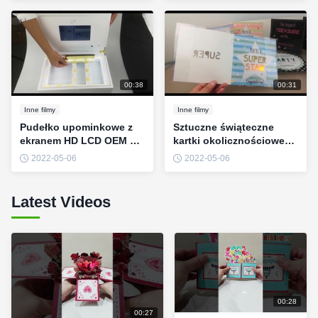
świątecznym kolorze
CMYK
00:38
00:31
Inne filmy
Inne filmy
Pudełko upominkowe z
Sztuczne świąteczne
ekranem HD LCD OEM do
kartki okolicznościowe
marketingu
do nagrywania głosu ze
2022-05-06
2022-05-06
promocyjnego
światłowodowymi
światłami LED OEM
Latest Videos
00:28
00:27