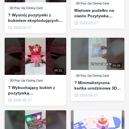
3D Pop -Up Cinting Card
3D Pop -Up Cinting Card
Miętowe pudełko na
? Wystrój pozytywki z
ciasto Pozytywka
bukietem eksplodujących
#BirthdayParty
2026-05-27
róż #WalentynkiPrezent
#3DPopUp #PartyVibes
2026-05-27
#UrodzinowaNiespodzianka
#CuteGift #MusicBox
#3DPopUp
#RomantycznyWystrój
00:28
00:31
3D Pop -Up Cinting Card
3D Pop -Up Cinting Card
? Minimalistyczna
? Wybuchający bukiet z
kartka urodzinowa 3D z
pozytywką
muzyką #BirthdayGift
2026-05-27
#WalentynkiPrezent
#3DPopUpCard
2026-05-27
#UrodzinowaNiespodzianka
#HappyBirthday
#3DPopUp
#CuteCard
#RóżowyEstetyczny