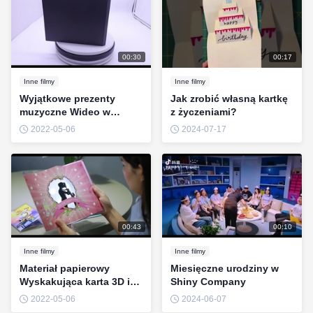
00:30
00:17
Inne filmy
Inne filmy
Wyjątkowe prezenty
Jak zrobić własną kartkę
muzyczne Wideo w
z życzeniami?
folderze Kartka z
2022-05-06
2024-07-17
życzeniami odtwarzacza
wideo
00:43
00:10
Inne filmy
Inne filmy
Materiał papierowy
Miesięczne urodziny w
Wyskakująca karta 3D i
Shiny Company
lekka kartka
2022-05-06
2024-06-07
okolicznościowa w