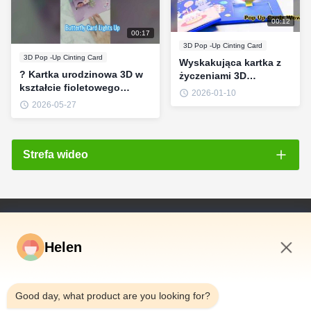
00:12
00:17
3D Pop -Up Cinting Card
3D Pop -Up Cinting Card
Wyskakująca kartka z
? Kartka urodzinowa 3D w
życzeniami 3D
kształcie fioletowego
Niestandardowe
2026-01-10
motyla z muzyką i
prezenty firmowe
2026-05-27
fajerwerkami #birthdaygift
#HappyBirthday
Strefa wideo
Wszystkie filmy
Light greeting card
Szybkie Linki
Video Gift Box
Helen
Dom
broszura wideo
Produkty
3:55 PM
Filmy
Muzyka i audio kartka z pozdrowieniami
Good day, what product are you looking for?
O Nas