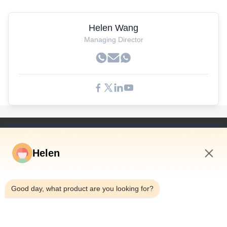
Helen Wang
Managing Director
Szybkie Linki
Helen
Dom
Produkty
5:33 PM
Filmy
Good day, what product are you looking for?
O Nas
Wycieczka Po Fabryce
Kontrola Jakości