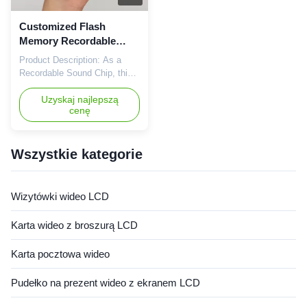
Customized Flash
Memory Recordable
Sound Module with
Product Description: As a
Customized Sound
Recordable Sound Chip, this
Duration for
module stands out for its
Professional Audio
user-friendly features and
Uzyskaj najlepszą
cenę
Recordings
high-quality sound recording
capabilities. It is a perfect
solution for products that
require audio playback, such
Wszystkie kategorie
as greeting cards, toys,
promotional items, and more.
The ability to customize ...
Wizytówki wideo LCD
Karta wideo z broszurą LCD
Karta pocztowa wideo
Pudełko na prezent wideo z ekranem LCD