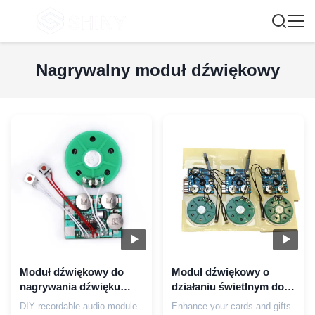
Nagrywalny moduł dźwiękowy
Moduł dźwiękowy do
Moduł dźwiękowy o
nagrywania dźwięku
działaniu świetlnym do
ODM OEM z płytką PCB
dostosowywalnego
DIY recordable audio module-
Enhance your cards and gifts