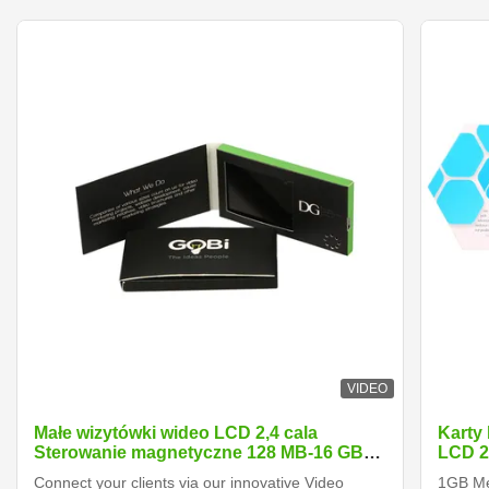
VIDEO
Małe wizytówki wideo LCD 2,4 cala
Karty
Sterowanie magnetyczne 128 MB-16 GB
LCD 2
pamięci
Connect your clients via our innovative Video
1GB Me