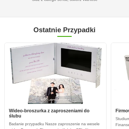
Ostatnie Przypadki
Wideo-broszurka z zaproszeniami do
Firmo
ślubu
Studiu
Badanie przypadku Nasze zaproszenie na wesele
Finans