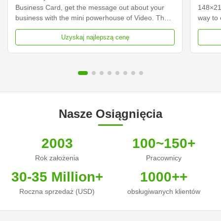
Business Card, get the message out about your
148×21
business with the mini powerhouse of Video. The
way to 
video business cards integrate a 2.4-inch screen
custome
Uzyskaj najlepszą cenę
with built-in speakers that come to life playing your
your vi
video messages while it is open. Hershey's video
traditi
business ...
content
Nasze Osiągnięcia
2003
100~150+
Rok założenia
Pracownicy
30-35 Million+
1000++
Roczna sprzedaż (USD)
obsługiwanych klientów