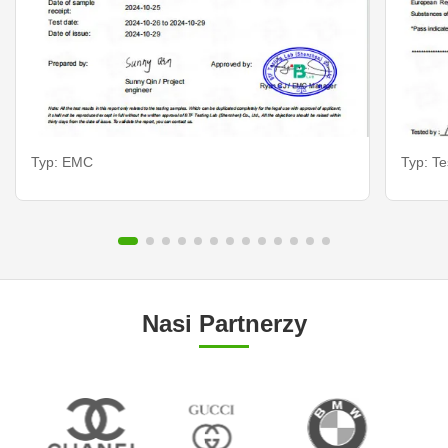
Typ: EMC
Typ: Te
Nasi Partnerzy