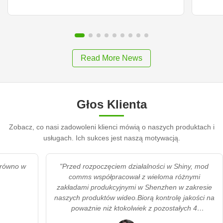
Read More News
Głos Klienta
Zobacz, co nasi zadowoleni klienci mówią o naszych produktach i
usługach. Ich sukces jest naszą motywacją.
"Shiny są naszym dostawcą numer 1 zarówno w
"Prze
broszurach audio, jak i wideo."
co
zakła
naszych
p
dos