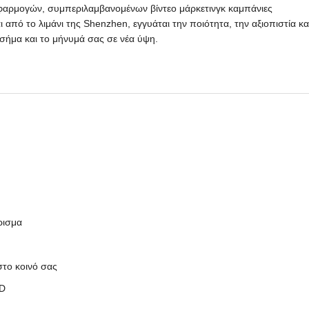
ία εφαρμογών, συμπεριλαμβανομένων βίντεο μάρκετινγκ καμπάνιες
πό το λιμάνι της Shenzhen, εγγυάται την ποιότητα, την αξιοπιστία κα
ήμα και το μήνυμά σας σε νέα ύψη.
ρισμα
στο κοινό σας
CD