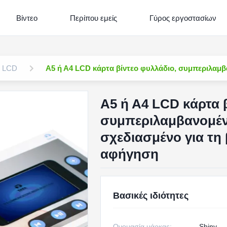
Βίντεο
Περίπου εμείς
Γύρος εργοστασίων
ν LCD
Α5 ή Α4 LCD κάρτα βίντεο φυλλάδιο, συμπεριλαμ
Α5 ή Α4 LCD κάρτα 
συμπεριλαμβανομέν
σχεδιασμένο για τη
αφήγηση
Βασικές ιδιότητες
Ονομασία μάρκας:
Shiny