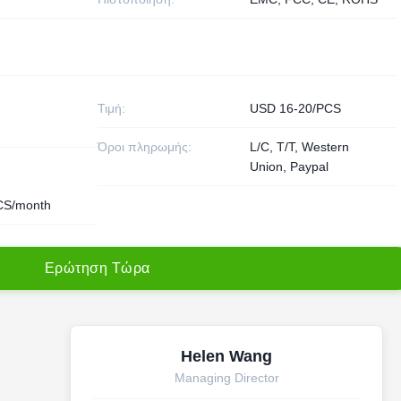
Τιμή:
USD 16-20/PCS
Όροι πληρωμής:
L/C, T/T, Western
Union, Paypal
CS/month
Ε
ρ
ώ
τ
η
σ
η
Τ
ώ
ρ
α
Helen Wang
Managing Director