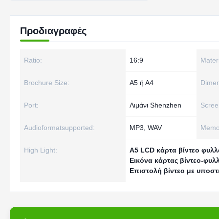
Προδιαγραφές
Ratio:
16:9
Materi
Brochure Size:
Α5 ή Α4
Dimen
Port:
Λιμάνι Shenzhen
Scree
Audioformatsupported:
MP3, WAV
Memor
High Light:
Α5 LCD κάρτα βίντεο φυλλ
Εικόνα κάρτας βίντεο-φυλ
Επιστολή βίντεο με υποστ