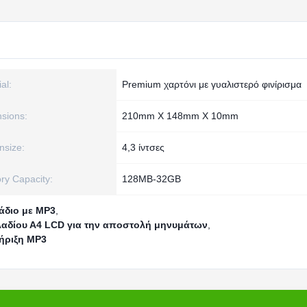
al:
Premium χαρτόνι με γυαλιστερό φινίρισμα
sions:
210mm X 148mm X 10mm
nsize:
4,3 ίντσες
y Capacity:
128MB-32GB
άδιο με MP3
,
λαδίου Α4 LCD για την αποστολή μηνυμάτων
,
ήριξη MP3