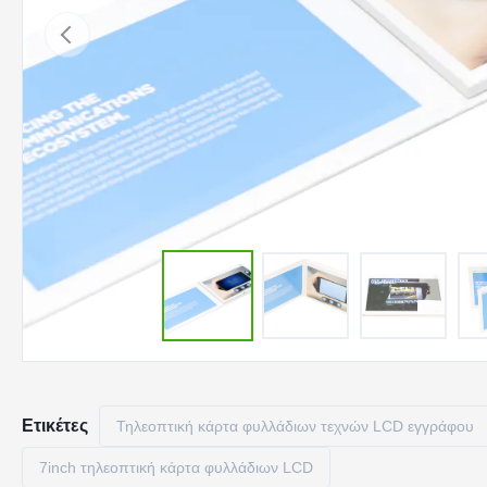
Ετικέτες
Τηλεοπτική κάρτα φυλλάδιων τεχνών LCD εγγράφου
7inch τηλεοπτική κάρτα φυλλάδιων LCD