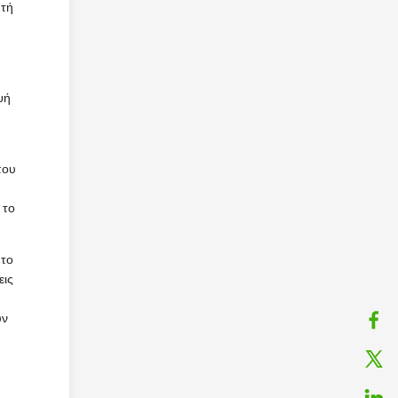
υτή
ψή
που
 το
 το
εις
υν