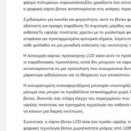
φάσμα πολυμέσων.παρουσιάσειςΕίτε χρειάζεστε ένα σύντο
η ψηφιακή κάρτα βίντεο ανταποκρίνεται στις ανάγκες περι
Σχεδιασμένο για ευκολία και φορητότητα, αυτό το βίντεο 
αξιόπιστη και έγκαιρη παράδοση.Το συμπαγές μέγεθος και
εκθέσειςΤο υψηλής ποιότητας χαρτόνι με το γυαλιστερό φιν
επιφάνεια για προσαρμοσμένα εμπορικά σήματα, λογότυπα
κάθε φυλλάδιο σε μια μοναδική επέκταση της ταυτότητας 
Η λειτουργία κάρτας πρόσκλησης LCD κάνει αυτό το προϊόν
οι παραδοσιακές προσκλήσεις απλά δεν μπορούν να ταιριά
ανταποκρίνονται σε μια πρόσκληση που ενσωματώνει δυναμι
μάρκετινγκ εκδηλώσεων και τη δέσμευση των επισκεπτών.
Η ενσωματωμένη επαναφορτιζόμενη μπαταρία υποστηρίζει 
μήνυμά σας μπορεί να προβάλλεται επανειλημμένα χωρίς δ
βίντεο, δίνοντάς σας πλήρη έλεγχο του περιεχομένου που
υψηλής ποιότητας και προηγμένη τεχνολογία την καθιστά ιδ
να κάνουν μια διαρκή εντύπωση.
Συνοπτικά, η κάρτα βίντεο LCD είναι ένα προϊόν υψηλής
ψηφιακή τεχνολογία βίντεο.χωρητικότητα μνήμης από 128