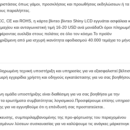
περιστάσεις όπως γάμοι, προσκλήσεις και προωθήσεις εκδηλώσεων.ή τα
τους παραλήπτες.
, CE και ROHS, η κάρτα βίντεο βίντεο Shiny LCD εγγυάται ασφάλεια κ
εμαχίου και ανταγωνιστική τιμή 16-20 USD ανά μονάδαΟι όροι πληρωμ
φέροντας ευελιξία στους πελάτες σε όλο τον κόσμο.Το προϊόν
ηριζόμενη από μια ισχυρή ικανότητα εφοδιασμού 40.000 τεμάχια το μήν
ηρωμένη τεχνική υποστήριξη και υπηρεσίες για να εξασφαλιστεί βέλτι
ρή εγχειρίδια χρήστη και οδηγούς εγκατάστασης για να σας βοηθήσο
η ομάδα υποστήριξης είναι διαθέσιμη για να σας βοηθήσει με την
ι τα ερωτήματα συμβατότητας λογισμικού.Προσφέρουμε επίσης υπηρεσ
ης για να εγγυηθούμε ότι η επένδυσή σας προστατεύεται..
ομίκευσης, συμπεριλαμβανομένης της προ-φόρτωσης του περιεχομένου
σμένων λύσεων συσκευασίας για να καλύψουμε τις ανάγκες μάρκετινγκ