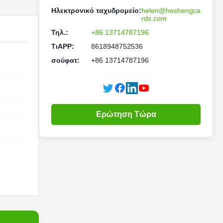
Ηλεκτρονικό ταχυδρομείο:
helen@heshengca
rds.com
Τηλ.:
+86 13714787196
ΤιAPP:
8618948752536
σούφατ:
+86 13714787196
Ερώτηση Τώρα