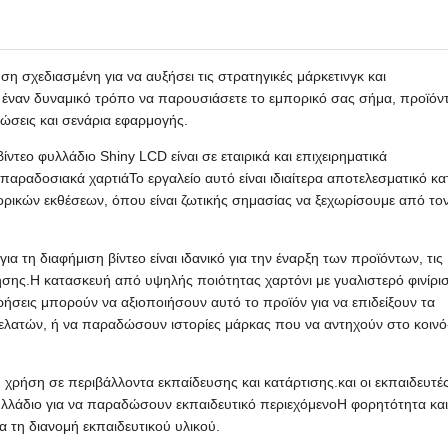
ύση σχεδιασμένη για να αυξήσει τις στρατηγικές μάρκετινγκ και
ι έναν δυναμικό τρόπο να παρουσιάσετε το εμπορικό σας σήμα, προϊόν
τώσεις και σενάρια εφαρμογής.
ντεο φυλλάδιο Shiny LCD είναι σε εταιρικά και επιχειρηματικά
παραδοσιακά χαρτιάΤο εργαλείο αυτό είναι ιδιαίτερα αποτελεσματικό κα
ορικών εκθέσεων, όπου είναι ζωτικής σημασίας να ξεχωρίσουμε από το
ια τη διαφήμιση βίντεο είναι ιδανικό για την έναρξη των προϊόντων, τις
λησης.Η κατασκευή από υψηλής ποιότητας χαρτόνι με γυαλιστερό φινίρι
ιρήσεις μπορούν να αξιοποιήσουν αυτό το προϊόν για να επιδείξουν τα
πελατών, ή να παραδώσουν ιστορίες μάρκας που να αντηχούν στο κοινό
 χρήση σε περιβάλλοντα εκπαίδευσης και κατάρτισης.και οι εκπαιδευτέ
υλλάδιο για να παραδώσουν εκπαιδευτικό περιεχόμενοΗ φορητότητα και
α τη διανομή εκπαιδευτικού υλικού.