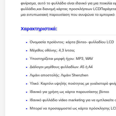
φινίρισμα, αυτό το φυλλάδιο είναι ιδανικό για μια ποικιλ
φυλλάδιο,και διανομή κάρτας προσκλήσεων LCDΠαράγεται α
μια εντυπωσιακή παρουσίαση που ανυψώνει το εμπορικό σ
Χαρακτηριστικά:
Ονομασία προϊόντος: κάρτα βίντεο- φυλλαδίου LCD
Μέγεθος οθόνης: 4,3 ίντσες
Υποστηρίζεται μορφή ήχου: MP3, WAV
Διάλογοι μεγέθους φυλλαδίων: Α5 ή Α4
Λιμάνι αποστολής: Λιμάνι Shenzhen
Υλικό: Καρτόνι υψηλής ποιότητας με γυαλιστερό φινί
Ιδανικό για χρήση ως κάρτα παρουσίασης βίντεο
Ιδανικό φυλλάδιο video marketing για να εμπλακείτε 
Μπορεί να προσαρμοστεί ως κάρτα πρόσκλησης L