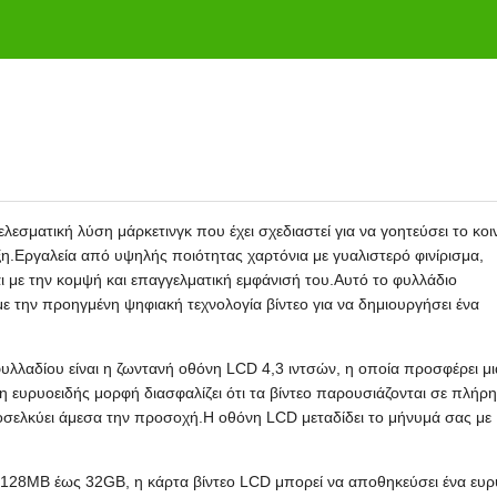
ελεσματική λύση μάρκετινγκ που έχει σχεδιαστεί για να γοητεύσει το κοι
ξη.Εργαλεία από υψηλής ποιότητας χαρτόνια με γυαλιστερό φινίρισμα,
αι με την κομψή και επαγγελματική εμφάνισή του.Αυτό το φυλλάδιο
ε την προηγμένη ψηφιακή τεχνολογία βίντεο για να δημιουργήσει ένα
υλλαδίου είναι η ζωντανή οθόνη LCD 4,3 ιντσών, η οποία προσφέρει μι
 ευρυοειδής μορφή διασφαλίζει ότι τα βίντεο παρουσιάζονται σε πλήρη
σελκύει άμεσα την προσοχή.Η οθόνη LCD μεταδίδει το μήνυμά σας με
ό 128MB έως 32GB, η κάρτα βίντεο LCD μπορεί να αποθηκεύσει ένα ευρ