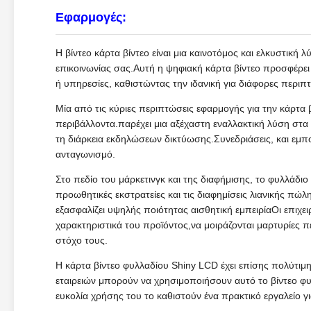
Εφαρμογές:
Η βίντεο κάρτα βίντεο είναι μια καινοτόμος και ελκυστική λ
επικοινωνίας σας.Αυτή η ψηφιακή κάρτα βίντεο προσφέρε
ή υπηρεσίες, καθιστώντας την ιδανική για διάφορες περιπ
Μία από τις κύριες περιπτώσεις εφαρμογής για την κάρτα βί
περιβάλλοντα.παρέχει μια αξέχαστη εναλλακτική λύση στα 
τη διάρκεια εκδηλώσεων δικτύωσης.Συνεδριάσεις, και εμπ
ανταγωνισμό.
Στο πεδίο του μάρκετινγκ και της διαφήμισης, το φυλλάδιο γ
προωθητικές εκστρατείες και τις διαφημίσεις λιανικής πώ
εξασφαλίζει υψηλής ποιότητας αισθητική εμπειρίαΟι επιχε
χαρακτηριστικά του προϊόντος,να μοιράζονται μαρτυρίες 
στόχο τους.
Η κάρτα βίντεο φυλλαδίου Shiny LCD έχει επίσης πολύτιμη
εταιρειών μπορούν να χρησιμοποιήσουν αυτό το βίντεο φ
ευκολία χρήσης του το καθιστούν ένα πρακτικό εργαλείο γι