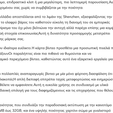
μο, επιδραστικό κλιπ ή μια μεγαλύτερη, πιο λεπτομερή παρουσίαση,Α
εχομένου σας χωρίς να συμβιβάζεται με την ποιότητα.
φυλλάδιο αποστέλλεται από το λιμάνι της Shenzhen, εξασφαλίζοντας την
 το ελαφρύ βάρος του καθιστούν εύκολη τη διανομή του σε εμπορικές
ίρισμα του όχι μόνο βελτιώνει την αντοχή αλλά παρέχει επίσης μια κομ
ή στοιχεία επικοινωνίαςΑυτή η δυνατότητα προσαρμογής μετατρέπει
της μάρκας σας.
 ιδιαίτερα ευέλικτο.Η κάρτα βίντεο προσθέτει μια προσωπική πινελιά 
ξουνΟι παραλήπτες είναι πιο πιθανό να θυμούνται και να
κό περιεχόμενο βίντεο, καθιστώντας αυτό ένα εξαιρετικό εργαλείο για
πολλαπλές αναπαραγωγές βίντεο με μία μόνο φόρτιση.διασφάλιση ότι
ιακοπέςΗ απλή διεπαφή επιτρέπει ταχείς μεταφορτώσεις και ενημερώσ
 θέλετε να εμφανίσετε.Αυτή η ευκολία χρήσης σε συνδυασμό με υλικά
ανική επιλογή για τους διαφημιζόμενους και τις επιχειρήσεις που θέλο
 ποιότητας που συνδυάζει την παραδοσιακή εκτύπωση με την καινοτόμο
MB έως 32GB, και ένα υψηλής ποιότητας χαρτόνι σώμα με γυαλιστερό