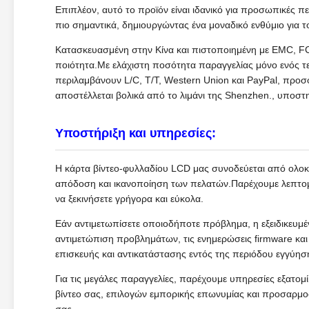
Επιπλέον, αυτό το προϊόν είναι ιδανικό για προσωπικές 
πιο σημαντικά, δημιουργώντας ένα μοναδικό ενθύμιο για 
Κατασκευασμένη στην Κίνα και πιστοποιημένη με EMC, FCC
ποιότητα.Με ελάχιστη ποσότητα παραγγελίας μόνο ενός τ
περιλαμβάνουν L/C, T/T, Western Union και PayPal, προσ
αποστέλλεται βολικά από το λιμάνι της Shenzhen., υποστ
Υποστήριξη και υπηρεσίες:
Η κάρτα βίντεο-φυλλαδίου LCD μας συνοδεύεται από ολοκλ
απόδοση και ικανοποίηση των πελατών.Παρέχουμε λεπτομε
να ξεκινήσετε γρήγορα και εύκολα.
Εάν αντιμετωπίσετε οποιοδήποτε πρόβλημα, η εξειδικευμέν
αντιμετώπιση προβλημάτων, τις ενημερώσεις firmware κα
επισκευής και αντικατάστασης εντός της περιόδου εγγύησ
Για τις μεγάλες παραγγελίες, παρέχουμε υπηρεσίες εξατ
βίντεο σας, επιλογών εμπορικής επωνυμίας και προσαρμο