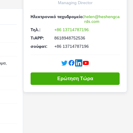
Managing Director
Ηλεκτρονικό ταχυδρομείο:
helen@heshengca
rds.com
Τηλ.:
+86 13714787196
ΤιAPP:
8618948752536
σούφατ:
+86 13714787196
ώμα,
Ερώτηση Τώρα