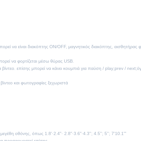
πορεί να είναι διακόπτης ON/OFF, μαγνητικός διακόπτης, αισθητήρας φ
ορεί να φορτίζεται μέσω θύρας USB.
ίντεο. επίσης μπορεί να κάνει κουμπιά για παύση / play;prev / next;όγκ
ίντεο και φωτογραφίες ξεχωριστά
έθη οθόνης, όπως 1.8'·2.4"· 2.8"·3.6"·4.3''; 4.5''; 5''; 7'10.1'"
 να προσαρμοστεί επίσης