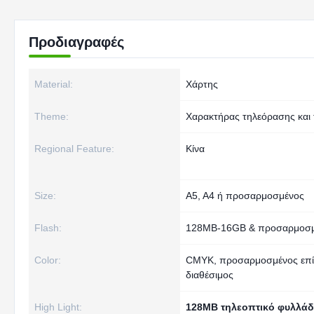
Προδιαγραφές
Material:
Χάρτης
Theme:
Χαρακτήρας τηλεόρασης και 
Regional Feature:
Κίνα
Size:
A5, A4 ή προσαρμοσμένος
Flash:
128MB-16GB & προσαρμοσ
Color:
CMYK, προσαρμοσμένος επ
διαθέσιμος
High Light:
128MB τηλεοπτικό φυλλάδ