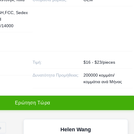
H,FCC, Sedex
d
/14000
Τιμή:
$16 - $23/pieces
Δυνατότητα Προμήθειας:
200000 κομμάτι/
κομμάτια ανά Μήνας
Ε
ρ
ώ
τ
η
σ
η
Τ
ώ
ρ
α
ο
Helen Wang