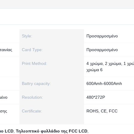
Style:
Προσαρμοσμένο
ταινίας
Card Type:
Προσαρμοσμένο
Print Method:
4 χρώμα, 2 χρώμα, 1 χρ
χρώμα 6
Battry capacity:
600Amh-6000Amh
μένο
Resolution:
480*272P
ίσης
Certificate:
ROHS, CE, FCC
ιο LCD
,
Τηλεοπτικό φυλλάδιο της FCC LCD
,