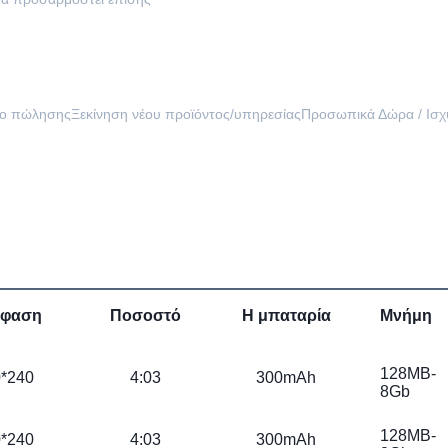
ίο πώλησης
Ξεκίνηση νέου προϊόντος/υπηρεσίας
Προσωπικά Δώρα / Ισχ
φαση
Ποσοστό
Η μπαταρία
Μνήμη
128MB-
*240
4:03
300mAh
8Gb
128MB-
*240
4:03
300mAh