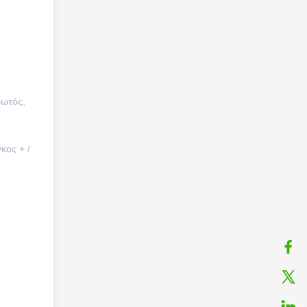
ωτός, 
ος + / 