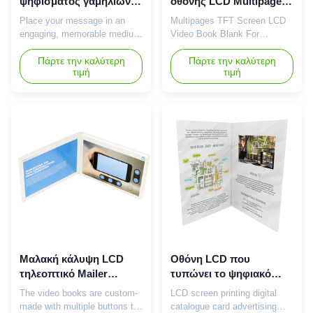
ψηφίσματος γαμήλιων
οθόνης LCD Multipages
τηλεοπτική βιβλίων
TFT για το μάρκετινγκ
Place your message in an
Multipages TFT Screen LCD
1024x600 μάρκετινγκ
χαιρετισμού
engaging, memorable medium
Video Book Blank For
and reach your audience with
Greeting marketing A new
impactful, high-quality video
Πάρτε την καλύτερη
marketing tool that can meet
Πάρτε την καλύτερη
τιμή
τιμή
books, card mailers, and
the growing demand for video
brochures. We will provide
content in a technology-led
you with a cutter guide
world. The video book can
enabling you to create your
deliver your information
artwork and submit it to us, or
immediately without using the
our in-house design studio
internet or wifi connection. It
can create unique artwork ...
is a tangible marketing ...
Μαλακή κάλυψη LCD
Οθόνη LCD που
τηλεοπτικό Mailer
τυπώνει το ψηφιακό
256MB, τηλεοπτικό
καταλόγων καρτών
The video books are custom-
LCD screen printing digital
βιβλίο διαφήμισης με
διαφήμισης
made with multiple buttons to
catalogue card advertising