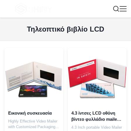
Τηλεοπτικό βιβλίο LCD
Εικονική συσκευασία
4.3 ίντσες LCD οθόνη
βίντεο φυλλάδιο mailer
Highly Effective Video Mailer
φορητό
with Customized Packaging
4.3 Inch portable Video Mailer