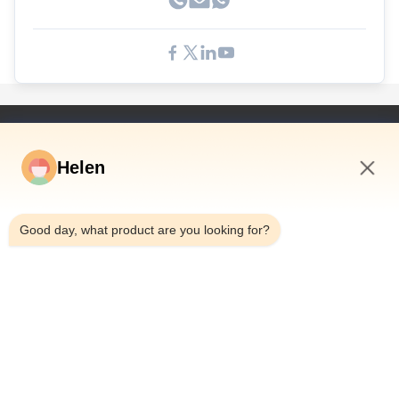
Γρήγορες Συνδέσεις
Helen
Σπίτι
Προϊόντα
3:14 AM
Βίντεο
Good day, what product are you looking for?
Περίπου Εμείς
Γύρος Εργοστασίων
Ποιοτικός Έλεγχος
Μας Ελάτε Σε Επαφή Με
Ζητήστε Ένα Απόσπασμα
Ειδήσεις
Dongguan Hesheng Creative Technology Co., Ltd.