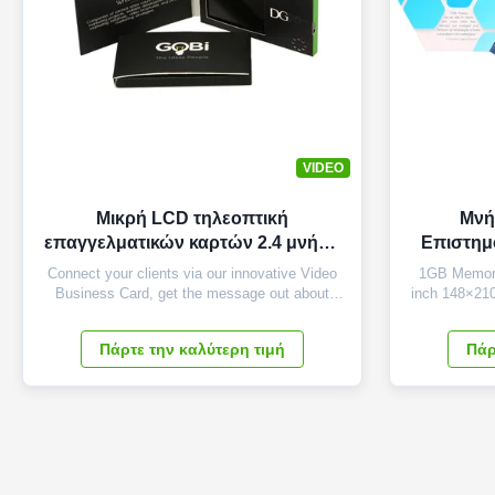
VIDEO
Μικρή LCD τηλεοπτική
Μνή
επαγγελματικών καρτών 2.4 μνήμη
Επιστημο
ελέγχου 128MB-16GB ίντσας
Connect your clients via our innovative Video
1GB Memory
μαγνητική
Business Card, get the message out about
inch 148×210
your business with the mini powerhouse of
perfect wa
Video. The video business cards integrate a
delivered to
Πάρτε την καλύτερη τιμή
Πάρ
2.4-inch screen with built-in speakers that
automatic
come to life playing your video messages while
opened. By
it is open. Hershey's video business ...
cards with in