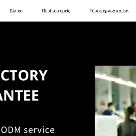
Βίντεο
Περίπου εμείς
Γύρος εργοστασίων