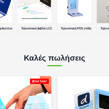
 φάκελλος LCD
Τηλεοπτικό βιβλίο LCD
Τηλεοπτική POS επίδειξη
Τηλεο
Καλές πωλήσεις
hot Sale!