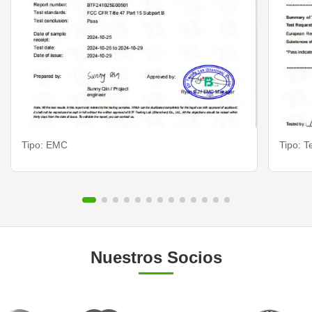
Tipo: EMC
Tipo: T
Nuestros Socios