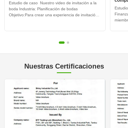
comp
Estudio de caso ️ Nuestro video de invitación a la
Estudio
boda Industria: Planificación de bodas
Finanz
Objetivo:Para crear una experiencia de invitación
miembr
de boda memorable y única para nuestros
folleto
invitados. Escala:200 video invitaciones de bodas
correo 
enviadas a nuestra lista de invitados. Impacto:
estado
Muy exitoso Resumen ...
DESCR
Nuestras Certificaciones