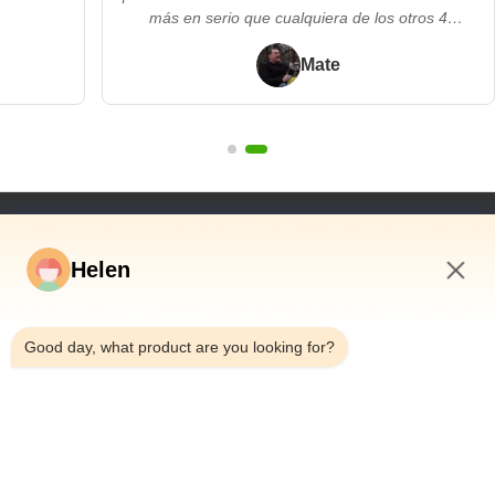
más en serio que cualquiera de los otros 4
proveedores con los que hemos
trabajadoAdemás, ofrecieron un enfoque flexible y
Mate
sin problemas cuando queríamos"
Vínculos Rápidos
Helen
Hogar
Productos
1:21 PM
Vídeos
Good day, what product are you looking for?
Sobre Nosotros
Viaje De La Fábrica
Control De Calidad
Éntrenos En Contacto Con
Pida Una Cita