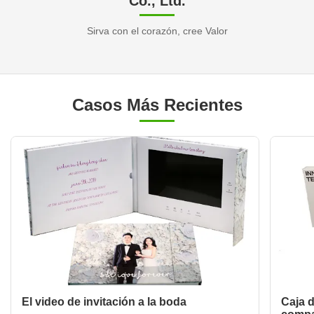
Co., Ltd.
Sirva con el corazón, cree Valor
Casos Más Recientes
El video de invitación a la boda
Caja d