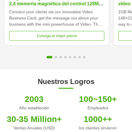
2,4 memoria magnética del control 128MB-
vídeo
16GB de la pulgada
Connect your clients via our innovative Video
1GB Me
Business Card, get the message out about your
148×21
business with the mini powerhouse of Video. The
way to 
video business cards integrate a 2.4-inch screen
custome
Consiga el mejor precio
with built-in speakers that come to life playing your
your vi
video messages while it is open. Hershey's video
traditi
business ...
content
Nuestros Logros
2003
100~150+
Año establecido
Empleados
30-35 Million+
1000++
Ventas Anuales (USD)
los clientes sirvieron