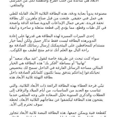
الأبعاد هي متأكدة من جلب الفرح والدهشة لكل من المرسل
والمتلقي.
مصنوعة يدوياً بعناية ودقة، هذه البطاقة الثلاثية الأبعاد القابلة للطي
هي عمل فني حقيقي. صُنعت من قبل صناع ماهرين، كل بطاقة
تحفة فريدة، تعرض جمال الإبداعات اليدوية.صناعة الدقة واضحة
في كل طيات وقطع، مما يؤدي إلى قطعة مذهلة و ساحرة و أنيقة
إحدى الميزات المميزة لهذه البطاقة هي قدرتها على إعادة
التدويرهذه البطاقة ليست فقط تذكار جميل ولكن أيضاً خيار
مستدام للمحافظين على البيئةيمكنك إرسال رسائلك الصادقة مع
راحة البال مع العلم أنك تدعم منتج لطيف مع الكوكب.
سواء كنت تبحث عن طريقة خاصة لتقول "عيد ميلاد سعيد" أو
"تهانينا" أو ببساطة "أفكر بك" هذه البطاقة هي الخيار
المثالي.مساحة الرسائل الفارغة في الداخل تسمح لك بتخصيص
تحياتكدعوا إبداعكم يتدفق بينما تكتبون كلماتكم الصادقة داخل
بطاقة التهنئة ثلاثية الأبعاد هذه
تبنّي فرحة العطاء بهذه البطاقة الرائعة ذات الأبعاد الثلاثية، والتي
تتناسب مع العديد من المناسبات، من أيام الميلاد والزفاف إلى
العطلات والذكرى السنوية.تخيّل السعادة على وجه المتلقي عندما
يفتحون هذه البطاقة ليكشفوا عن مفاجأتهم الثلاثية الأبعاد، لحظة
سوف تحترم إلى الأبد.
كقطعة فنية ويمكن جمعها، هذه البطاقة النبضة ثلاثية الأبعاد تتجاوز