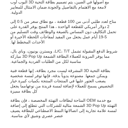
مع أصولها في الصين، يتم تصميم بطاقة التحية 3D البوب أوب
لامعة مع الاهتمام بالتفاصيل والجودة.ضمان الامتثال للمعايير
الدولية.
متاح لعدد طلبي أدنى من 100 قطعة ، مع نطاق سعر من 0.5 إلى
2 دولار أمريكي للقطعة الواحدة ، هذا المنتج يوفر القدرة على
تحمل التكاليف دون المساس بالصيغة والوظائف.وقت التسليم من
5-19 أيام عمل يجعل من المفيد لمفاجآت اللحظة الأخيرة أو
الأحداث المخطط لها.
شروط الدفع المقبولة تشمل L/C، T/T، ويسترن يونيون، وباي بال،
مما يوفر المرونة للعملاء.البطاقة الشمعة 3D Pop Up مباركة
مناسبة لكل من الطلبات الفردية والجماعية.
بطاقة التحية 3D المشرقة ليست مجرد بطاقة، إنها قطعة فنية
ويمكن جمعها. مصنوعة يدوياً بدقة، فإنها توفر لمسة شخصية
يصعب العثور عليها في المنتجات المنتجة بكميات كبيرة.خيار
التخصيص يسمح للعملاء لإضافة لمسة فريدة من نوعهامما يجعل
كل بطاقة مميزة
مع خدمة OEM المتاحة لبطاقات التهنئة المخصصة ، فإن بطاقة
التهنئة 3D Pop Up الشمعة مثالية للشركات التي تتطلع إلى إضافة
لمسة علامة تجارية إلى اتصالاتها.النمط الاصطناعي للبطاقة يضيف
عنصر عصري وشيق لأي مناسبة.