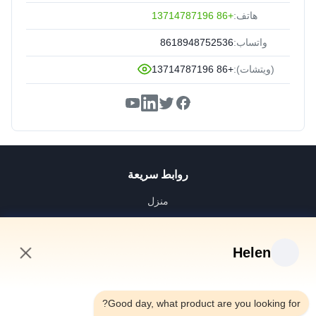
هاتف:
+86 13714787196
واتساب:
8618948752536
(ويتشات):
+86 13714787196
روابط سريعة
منزل
منتجات
أشرطة فيديو
Helen
معلومات عنا
7:57 AM
جولة في المعمل
Good day, what product are you looking for?
رقابة جودة