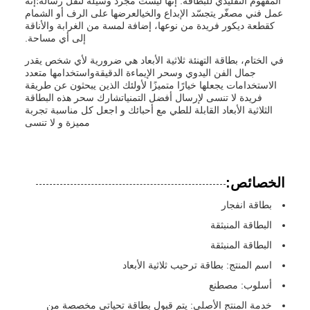
المفهوم التقليدي للبطاقة. إنها ليست مجرد وسيلة لنقل رسالة؛إنه
عمل فني مصغّر يتجسّد الإبداع والخيالعرضها على الرف أو الشمام
كقطعة ديكور فريدة من نوعها، إضافة لمسة من الغرابة والأناقة
إلى أي مساحة.
في الختام، بطاقة التهنئة ثلاثية الأبعاد هي ضرورية لأي شخص يقدر
جمال الفن اليدوي وسحر الإيماءة الدقيقةواستخدامها متعدد
الاستخدامات يجعلها خيارًا متميزًا لأولئك الذين يبحثون عن طريقة
فريدة لا تنسى لإرسال أفضل التمنياتشارك سحر هذه البطاقة
الثلاثية الأبعاد القابلة للطي مع أحبائك و اجعل كل مناسبة تجربة
مميزة و لا تنسى
الخصائص:
بطاقة انفجار
البطاقة المنبثقة
البطاقة المنبثقة
اسم المنتج: بطاقة ترحيب ثلاثية الأبعاد
أسلوب: مصطنع
خدمة المنتج الأصلي: يتم قبول بطاقة تحياتي مخصصة من