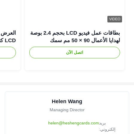
VIDEO
بطاقات عمل فيديو LCD بحجم 2.4 بوصة
لهدايا الأعمال 90 × 50 مم سمك
LCD كتيب تقويم مكتب
اتصل الآن
Helen Wang
Managing Director
بريد
helen@heshengcards.com
إلكتروني: