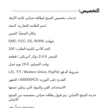
التخصيص:
خدمات تخصيص المنتج لبطاقة تحياتي ثلاثية الأبعاد
اسم العلامة التجارية: لامعة
مكان المنشأ: الصين
شهادة: EMC، FCC، CE، ROHS
الحد الأدنى لكمية الطلب: 100
السعر: 0.5-2 دولار أمريكي / قطعة
وقت التسليم: 5-19 يوم عمل
شروط الدفع: L/C، T/T، Western Union، PayPal
القدرة على التوريد: 400000PCS / الشهر
الاستخدام: الفن والمواد التي يمكن جمعها
خدمة المنتج الأصلي: يتم قبول بطاقة تحياتي مخصصة من المنتج
الأصلي
مصنوعة يدوياً: نعم