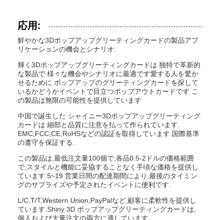
応用:
鮮やかな3Dポップアップグリーティングカードの製品アプ
リケーションの機会とシナリオ:
輝く3Dポップアップグリーティングカードは 独特で革新的
な製品で 様々な機会やシナリオに最適です愛する人を驚か
せるために ポップアップのグリーティングカードを探して
いるかどうかイベントで目立つポップアウトカードです こ
の製品は無限の可能性を提供しています
中国で誕生した シャイニー3Dポップアップグリーティング
カードは 細部と品質に注意を払って作られています.
EMC,FCC,CE,RoHSなどの認証を取得しています.国際基準
の遵守を保証する.
この製品は,最低注文量100個で,各品0.5-2ドルの価格範囲
で,スタイルと機能に妥協することなく手頃な価格を提供し
ています.5~19 営業日間の配達期間により,最後のタイミン
グのサプライズや予定されたイベントに便利です.
L/C,T/T,Western Union,PayPalなど,顧客に柔軟性を提供し
ています.Shiny 3D ポップアップグリーティングカードは,
個人および大量注文の両方に適しています.