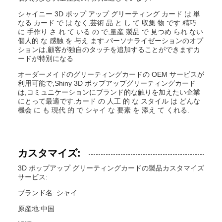
シャイニー 3D ポップ アップ グリーティング カード は 単
なる カード で は なく,芸術 品 と し て 収集 物 です.精巧
に 手作り さ れ て いる の で,量産 製品 で 見つめ られ ない
個人的 な 感触 を 与え ます.パーソナライゼーションのオプ
ションは,顧客が独自のタッチを追加することができますカ
ードが特別になる
オーダーメイドのグリーティングカードの OEM サービスが
利用可能で,Shiny 3D ポップアップグリーティングカード
は,コミュニケーションにブランド的な触りを加えたい企業
にとって最適です.カード の 人工 的 な スタイル は どんな
機会 に も 現代 的 で シャイ な 要素 を 添え て くれる.
カスタマイズ:
3D ポップアップ グリーティングカードの製品カスタマイズ
サービス:
ブランド名: シャイ
原産地:中国