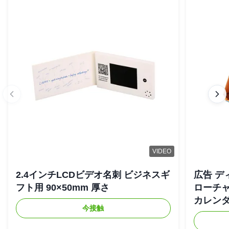
VIDEO
2.4インチLCDビデオ名刺 ビジネスギ
広告 デ
フト用 90×50mm 厚さ
ローチャ
カレン
今接触