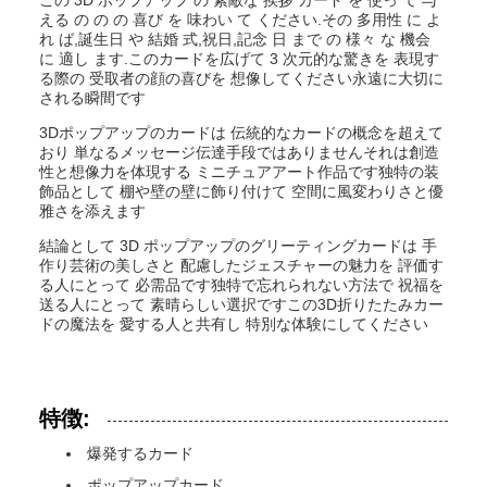
える の の の 喜び を 味わい て ください.その 多用性 に よ
れ ば,誕生日 や 結婚 式,祝日,記念 日 まで の 様々 な 機会
に 適し ます.このカードを広げて 3 次元的な驚きを 表現す
る際の 受取者の顔の喜びを 想像してください永遠に大切に
される瞬間です
3Dポップアップのカードは 伝統的なカードの概念を超えて
おり 単なるメッセージ伝達手段ではありませんそれは創造
性と想像力を体現する ミニチュアアート作品です独特の装
飾品として 棚や壁の壁に飾り付けて 空間に風変わりさと優
雅さを添えます
結論として 3D ポップアップのグリーティングカードは 手
作り芸術の美しさと 配慮したジェスチャーの魅力を 評価す
る人にとって 必需品です独特で忘れられない方法で 祝福を
送る人にとって 素晴らしい選択ですこの3D折りたたみカー
ドの魔法を 愛する人と共有し 特別な体験にしてください
特徴:
爆発するカード
ポップアップカード