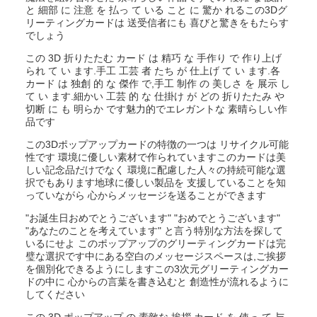
と 細部 に 注意 を 払っ て いる こと に 驚か れるこの3Dグ
リーティングカードは 送受信者にも 喜びと驚きをもたらす
でしょう
この 3D 折りたたむ カード は 精巧 な 手作り で 作り上げ
られ て い ます.手工 工芸 者 たち が 仕上げ て い ます.各
カード は 独創 的 な 傑作 で,手工 制作 の 美しさ を 展示 し
て い ます.細かい 工芸 的 な 仕掛け が どの 折りたたみ や
切断 に も 明らか です魅力的でエレガントな 素晴らしい作
品です
この3Dポップアップカードの特徴の一つは リサイクル可能
性です 環境に優しい素材で作られていますこのカードは美
しい記念品だけでなく 環境に配慮した人々の持続可能な選
択でもあります地球に優しい製品を 支援していることを知
っていながら 心からメッセージを送ることができます
"お誕生日おめでとうございます" "おめでとうございます"
"あなたのことを考えています" と言う特別な方法を探して
いるにせよ このポップアップのグリーティングカードは完
璧な選択です中にある空白のメッセージスペースは,ご挨拶
を個別化できるようにしますこの3次元グリーティングカー
ドの中に 心からの言葉を書き込むと 創造性が流れるように
してください
この 3D ポップアップ の 素敵な 挨拶 カード を 使っ て 与