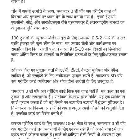
करता है।
चीन में अपनी उत्पत्ति के साथ, चमकदार 3 डी पॉप अप ग्रीटिंग कार्ड को
विस्तार और गुणवत्ता पर ध्यान देने के साथ बनाया गया है। इसमें ईएमसी,
एफसीसी, सीई, और आरओएचएस जैसे प्रमाणपत्र हैं,अंतरराष्ट्रीय मानकों का
अनुपालन सुनिश्चित करना.
100 टुकड़ों की न्यूनतम ऑर्डर मात्रा के लिए उपलब्ध, 0.5-2 अमरीकी डालर
प्रति टुकड़ा की मूल्य सीमा के साथ, यह उत्पाद शैली और कार्यक्षमता पर
समझौता किए बिना सस्ती प्रदान करता है।5-19 कार्य दिवसों का डिलीवरी
समय अंतिम मिनट के आश्चर्य या नियोजित घटनाओं के लिए सुविधाजनक बनाता
है.
स्वीकार किए गए भुगतान शर्तों में एल/सी, टी/टी, वेस्टर्न यूनियन और पेपैल
शामिल हैं, जो ग्राहकों के लिए लचीलापन प्रदान करते हैं।चमकदार 3D पॉप
अप ग्रीटिंग कार्ड व्यक्तिगत और थोक दोनों आदेशों के लिए उपयुक्त है.
चमकदार 3 डी पॉप अप ग्रीटिंग कार्ड सिर्फ एक कार्ड नहीं है; यह कला का एक
टुकड़ा है और संग्रहणीय है। सटीकता के साथ हस्तनिर्मित, यह एक व्यक्तिगत
स्पर्श प्रदान करता है जो बड़े पैमाने पर उत्पादित उत्पादों में ढूंढना मुश्किल है।
निजीकरण का विकल्प ग्राहकों को अपना अनूठा स्पर्श जोड़ने की अनुमति देता
है, प्रत्येक कार्ड को विशेष बनाते हैं।
कस्टम ग्रीटिंग कार्ड के लिए उपलब्ध OEM सेवा के साथ, चमकदार 3 डी पॉप
अप ग्रीटिंग कार्ड उन व्यवसायों के लिए एकदम सही है जो अपने संचार में एक
ब्रांड स्पर्श जोड़ना चाहते हैं।कार्ड की कृत्रिम शैली किसी भी अवसर में एक