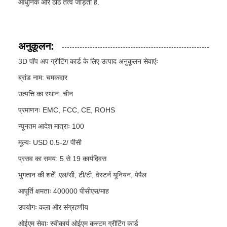
आधुनिक और ठाठ तत्व जोड़ती है.
अनुकूलन:
3D पॉप अप ग्रीटिंग कार्ड के लिए उत्पाद अनुकूलन सेवाएंः
ब्रांड नाम: चमकदार
उत्पत्ति का स्थान: चीन
प्रमाणनः EMC, FCC, CE, ROHS
न्यूनतम आदेश मात्राः 100
मूल्यः USD 0.5-2/ पीसी
प्रसव का समय: 5 से 19 कार्यदिवस
भुगतान की शर्तें: एल/सी, टी/टी, वेस्टर्न यूनियन, पेपैल
आपूर्ति क्षमताः 400000 पीसीएस/माह
उपयोगः कला और संग्रहणीय
ओईएम सेवाः स्वीकार्य ओईएम कस्टम ग्रीटिंग कार्ड