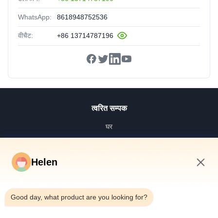
WhatsApp:
8618948752536
वीचैट:
+86 13714787196
त्वरित सम्पक
घर
उत्पादों
वीडियो
Helen
हमारे बारे में
1:39 PM
कारखाना भ्रमण
Good day, what product are you looking for?
गुणवत्ता नियंत्रण
संपर्क करें