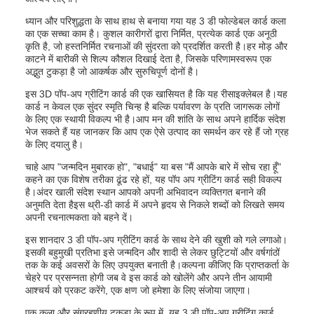
ध्यान और परिशुद्धता के साथ हाथ से बनाया गया यह 3 डी फोल्डेबल कार्ड कला
का एक सच्चा काम है। कुशल कारीगरों द्वारा निर्मित, प्रत्येक कार्ड एक अनूठी
कृति है, जो हस्तनिर्मित रचनाओं की सुंदरता को प्रदर्शित करती है।हर मोड़ और
काटने में बारीकी से शिल्प कौशल दिखाई देता है, जिसके परिणामस्वरूप एक
अद्भुत टुकड़ा है जो आकर्षक और सुरुचिपूर्ण दोनों है।
इस 3D पॉप-अप ग्रीटिंग कार्ड की एक खासियत है कि यह रीसाइक्लेबल है।यह
कार्ड न केवल एक सुंदर स्मृति चिन्ह है बल्कि पर्यावरण के प्रति जागरूक लोगों
के लिए एक स्थायी विकल्प भी है।आप मन की शांति के साथ अपने हार्दिक संदेश
भेज सकते हैं यह जानकर कि आप एक ऐसे उत्पाद का समर्थन कर रहे हैं जो ग्रह
के लिए दयालु है।
चाहे आप "जन्मदिन मुबारक हो", "बधाई" या बस "मैं आपके बारे में सोच रहा हूँ"
कहने का एक विशेष तरीका ढूंढ रहे हों, यह पॉप अप ग्रीटिंग कार्ड सही विकल्प
है।अंदर खाली संदेश स्थान आपको अपनी अभिवादन व्यक्तिगत बनाने की
अनुमति देता हैइस थ्री-डी कार्ड में अपने हृदय से निकले शब्दों को लिखते समय
अपनी रचनात्मकता को बहने दें।
इस शानदार 3 डी पॉप-अप ग्रीटिंग कार्ड के साथ देने की खुशी को गले लगाओ।
इसकी बहुमुखी प्रतिभा इसे जन्मदिन और शादी से लेकर छुट्टियों और वर्षगांठों
तक के कई अवसरों के लिए उपयुक्त बनाती है।कल्पना कीजिए कि प्राप्तकर्ता के
चेहरे पर प्रसन्नता होगी जब वे इस कार्ड को खोलेंगे और अपने तीन आयामी
आश्चर्य को प्रकट करेंगे, एक क्षण जो हमेशा के लिए संजोया जाएगा।
एक कला और संग्रहणीय टुकड़ा के रूप में, यह 3 डी पॉप-अप ग्रीटिंग कार्ड