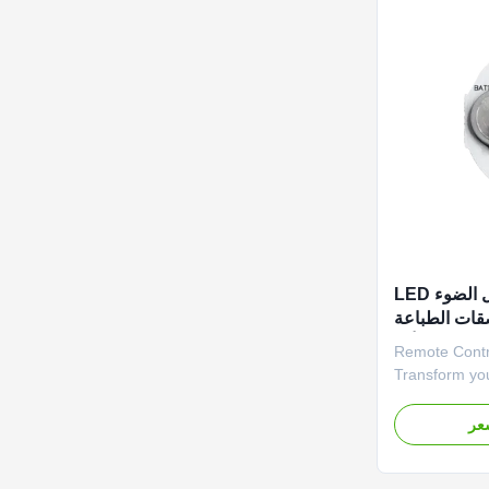
الضوء القابل للتعديل الضوء LED
قات الطباعة
طويلة الأمد
Remote Contr
Transform you
customizable 
Remote Contr
عر
bright LED st
dimension to w
creating dazzl