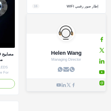
إطار صور رقمي WIFI
16
Helen Wang
Managing Director
 LEDS
e For
the
r With
e battery.
tting
tery
 ...