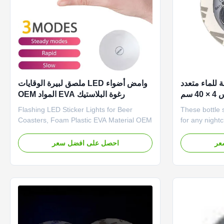
LED مقاومة للماء متعدد
وامض أضواء LED ملصق لبيرة الوقايات
سم
رغوة البلاستيك EVA المواد OEM
Flashing LED Sticker Lights for Beer
These bottle 
Coasters, Foam Plastic EVA Material OEM
for any nightc
Specification Setting Information name led
bottle service
coaster battery 2*cr1620 material
up any of your
عر
احصل على افضل سعر
PCB+LED+EVA color multicolor led
ultimate in VI
quantity 4 flash mode color change
customers ca
diameter 5cm, 6cm Shelf life 1 years
the 3 modes f
Product Description Product Details ...
product. ...