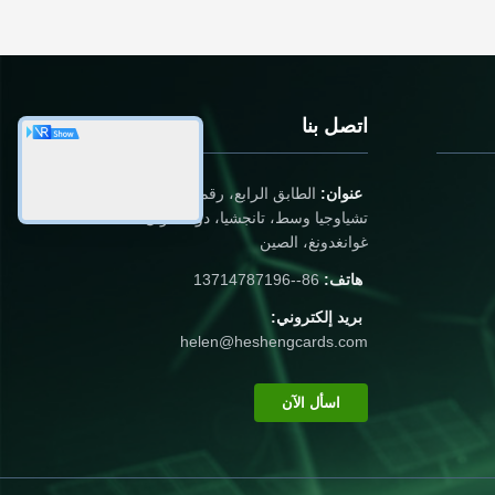
ordinary sur
اتصل بنا
عنوان:
الطابق الرابع، رقم 68 شارع
تشياوجيا وسط، تانجشيا، دونغغغوان،
غوانغدونغ، الصين
هاتف:
86--13714787196
بريد إلكتروني:
helen@heshengcards.com
اسأل الآن