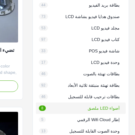
بطاقة بريد الفيديو
44
صندوق هدايا فيديو بشاشة LCD
73
مجلد فيديو LCD
53
كتاب فيديو LCD
97
تضيء ا
شاشة فيديو POS
33
وحدة فيديو LCD
17
-color
nd shape,
بطاقات تهنئة بالصوت
46
ve
SB flash
بطاقة تهنئة منبثقة ثلاثية الأبعاد
92
ard at
بطاقات ترحيب قابلة للتسجيل
46
 way. The
أضواء LED ملصق
8
f ...
إطار Wifi Cloud الرقمي
5
وحدة الصوت القابلة للتسجيل
13