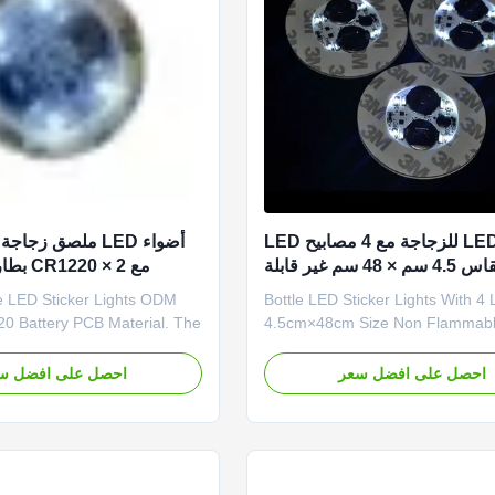
مصابيح LED للزجاجة مع 4 مصابيح LED
مقاس 4.5 سم × 48 سم غير قابلة
مع 2 × 0
للاشتعال
الفينيل
le LED Sticker Lights ODM
Bottle LED Sticker Lights With 4
0 Battery PCB Material. The
4.5cm×48cm Size Non Flammabl
 can be turned on or off by
Coaster makers! Can be use on 
l. Using this submersible led
bottom of glass/cup/bottle/tumble
احصل على افضل سعر
احصل على افضل س
eate a sweet atmosphere
sticker on the bottom Replaceabl
partying with your friends.
Battery included. Specification Se
 Setting Information name led
Information name led coaster bat
ry 2...
2*cr1620 material PCB+LED+EVA