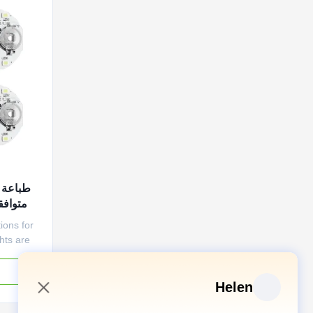
متوافق
ions for
hts are
centuate
ls, create
a colorful
Helen
 compact
ions make
7:17 AM