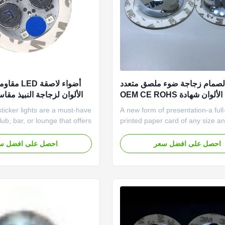
لصمام زجاجة ضوء ملصق متعدد
أضواء لاصقة 
الألوان شهادة OEM CE ROHS
الألوان لزجاجة النبيذ مقاس 4 × 40 
sticker lights are a must-have
A new form of presentation-a full
lub, bar, or lounge that offers
printed paper card of any size a
 to its patrons. You can light
with an embedded USB flash dri
 liquor bottles for the
containing your data. The mini U
احصل على افضل سعر
احصل على افضل س
P Bottle Service. Your VIP
drive can be removed from the c
n now choose from any of
any time and used in a standard
lashing modes of this
data on the drive may also be
permanently recorded. Waterproo