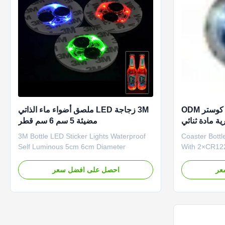
أضواء LED ملصق زجاجة كوستر ODM
3M زجاجة LED ملصق أضواء ماء الذاتي
CR122 بطارية مادة ثنائي
مضيئة 5 سم 6 سم قطر
 متعدد الكلور
3M Bottle LED Sticker Lights Waterproof
Coaster Bott
Self Luminous 5cm 6cm Diameter
With 2×CR122
Colorful, safe and environmentally friendly,
RGB LED light
creating a romantic and warm
remote contro
عر
احصل على افضل سعر
atmosphere. Space, optimized landscapes
lights can cr
and lifestyles provide a romantic, sublime
when you are 
and elegant life. Press the clear button on
Specification
the back of the coaster to ...
coaster batte