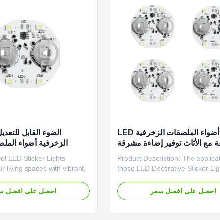
طباعة أضواء الملصقات الزخرفية LED
ة مع الأثاث توفير إضاءة مشرقة
الزخرفية أضواء الملص
وتصاميم طباعة فريدة
مصممة لتطبيق سهل وإضاءة 
ol LED Sticker Lights
Product Description: The applicat
r living spaces with vibrant,
these LED Decorative Sticker Lig
lighting using our innovative
virtually endless. Use them to ac
ol LED Stickers. These
architectural features on your wal
احصل على افضل سعر
احصل على افضل س
icker lights add a new
stunning ceiling patterns, or add 
alls, furniture, and crafts,
highlight to your furniture. Their
ing focal points from
size and flexible installation opt