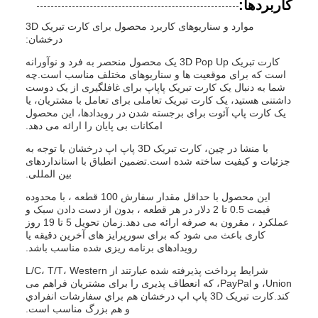
کاربردها:
موارد و سناریوهای کاربرد محصول برای کارت تبریک 3D
درخشان:
کارت تبریک 3D Pop Up یک محصول منحصر به فرد و نوآورانه
است که برای موقعیت ها و سناریوهای مختلف مناسب است.چه
شما به دنبال یک کارت تبریک پاپاپ برای غافلگیری از یک دوست
داشتنی هستید، یک کارت تبریک تعاملی برای تعامل با مشتریان، یا
یک کارت پاپ آئوت برای برجسته شدن در رویدادها، این محصول
امکانات بی پایان را ارائه می دهد.
با منشا در چین، کارت تبریک 3D پاپ اپ درخشان با توجه به
جزئیات و کیفیت ساخته شده است.تضمین انطباق با استانداردهای
بین المللی.
این محصول با حداقل مقدار سفارش 100 قطعه ، با محدوده
قیمت 0.5 تا 2 دلار در هر قطعه ، بدون از دست دادن سبک و
عملکرد ، مقرون به صرفه ارائه می دهد.زمان تحویل 5 تا 19 روز
کاری باعث می شود که برای سورپرایز های آخرین دقیقه یا
رویدادهای برنامه ریزی شده مناسب باشد.
شرایط پرداخت پذیرفته شده عبارتند از L/C، T/T، Western
Union، و PayPal، که انعطاف پذیری را برای مشتریان فراهم می
کند.کارت تبريک 3D پاپ اپ درخشان هم براي سفارشات انفرادي
و هم بزرگ مناسب است.