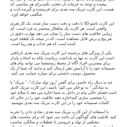
پیچیده و توجه به جزئیات آن تعجب نکنیدبرای هر مناسبی که
هست، این کارت تبریک سه بعدی برای فرستنده و گیرنده لذت و
شگفتی خواهد آورد.
این کارت تاشو 3D با دقت و دقت دست ساز شده، یک کار هنری
واقعی است. هر کارت یک شاهکار منحصر به فرد است، که
زیبایی خلاقیت های دست ساز را نشان می دهد.مهارت دقیق در
هر پیچ و برش قابل مشاهده است، که در نتیجه یک قطعه خیره
کننده است که هم جذاب و هم زیبا است.
یکی از ویژگی های برجسته این کارت تبریک سه بعدی بازیافتی
است.اين کارت نه تنها يه يادداشت زيباست بلکه يه انتخاب پايدار
براي بيشترين افراد آگاه از محیط زيستشما می توانید پیام های
صمیمانه خود را با آرامش ذهن ارسال کنید و بدانید که شما از یک
محصول دوست داشتنی برای سیاره حمایت می کنید.
چه به دنبال راه خاصی برای گفتن "روز تولد مبارک"، " تبریک" یا
به سادگی " به تو فکر می کنم" باشید، این کارت تبریک کامل
است.فضای خالی پیام در داخل به شما اجازه می دهد تا سلام خود
را شخصی سازی کنیداجازه دهید خلاقیت خود را در حالی که
کلمات صمیمانه خود را در این کارت تبریک سه بعدی بنویسید.
با استفاده از این کارت تبریک سه بعدی، شادی دادن را تجربه
کنید. قابلیت های گوناگون آن باعث می شود که برای مناسبت های
مختلفی از تولد و عروسی تا تعطیلات و سالگرد مناسب
باشد.تصور کنین چه خوشبختی روی صورت گیرنده داره وقتی که