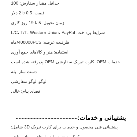
حداقل مقدار سفارش: 100
قیمت: 0.5 تا 2 دلار
زمان تحویل: 5 تا 19 روز کاری
شرایط پرداخت: L/C، T/T، Western Union، PayPal
ظرفیت عرضه: 400000PCS/ماه
استفاده: هنر و کالاهای جمع آوری
خدمات OEM: کارت تبریک سفارشی OEM پذیرفته شده است
دست ساز: بله
لوگو: لوگو سفارشی
فضای پیام: خالی
پشتیبانی و خدمات:
پشتیبانی فنی محصول و خدمات برای کارت تبریک 3D شامل:
- کمک به دستورالعمل های مونتاژ و تاشو