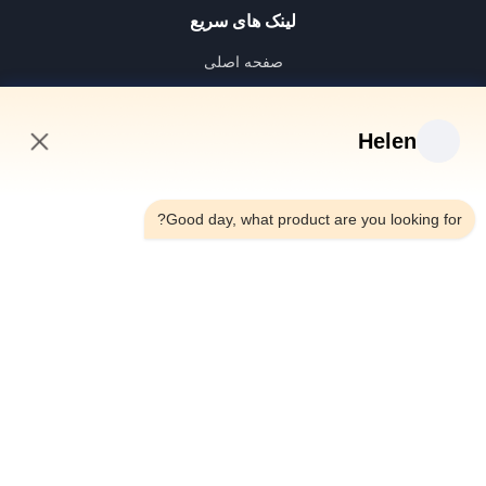
لینک های سریع
صفحه اصلی
محصولات
فیلم های
Helen
درباره ما
10:43 AM
تور کارخانه
Good day, what product are you looking for?
کنترل کیفیت
با ما تماس بگیرید
درخواست نقل قول
اخبار
Dongguan Hesheng Creative Technology Co., Ltd.
0086-13714787196
helen@heshengcards.com