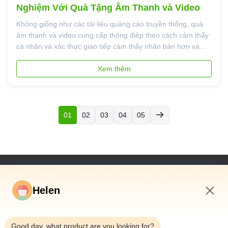
Nghiệm Với Quà Tặng Âm Thanh và Video
Không giống như các tài liệu quảng cáo truyền thống, quà
âm thanh và video cung cấp thông điệp theo cách cảm thấy
cá nhân và xác thực.giao tiếp cảm thấy nhân bản hơn và
hấp dẫn cảm xúc hơn. Mối liên kết cảm xúc này giúp các
thương hiệu vượt ra ngoài việc tiếp thị đơn giản và hướng
Xem thêm
tới sự tương tác c...
01
02
03
04
05
Đường Dẫn Nhanh
Helen
Trang Chủ
Các Sản Phẩm
2:17 PM
Video
Good day, what product are you looking for?