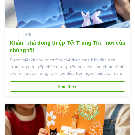
Jun 02, 2026
Khám phá dòng thiệp Tết Trung Thu mới của
chúng tôi
Được thiết kế cho thị trường thẻ theo mùa hấp dẫn hơn
Trong ngành thiệp chúc mừng hiện nay, các sản phẩm dành
cho lễ hội cần mang lại nhiều điều hơn ngoài thiết kế in ấn
hấp dẫn. Người mua đang chú ý nhiều hơn đến cấu trúc,
bao bì và trải nghiệm tặng quà tổng thể. Dòng thiệp Tết
Xem thêm
Trung Thu mới của ch...