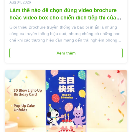
Aug 04, 2026
Làm thế nào để chọn đúng video brochure
hoặc video box cho chiến dịch tiếp thị của
bạn
Giới thiệu Brochure truyền thống và bao bì in ấn là những
công cụ truyền thông hiệu quả, nhưng chúng có những hạn
chế khi các thương hiệu cần mang đến trải nghiệm phong
phú hơn. Với sự phát triển của tiếp thị kỹ thuật số và xây
dựng thương hiệu trải nghiệm, brochure video và hộp video
Xem thêm
đã trở thành ...