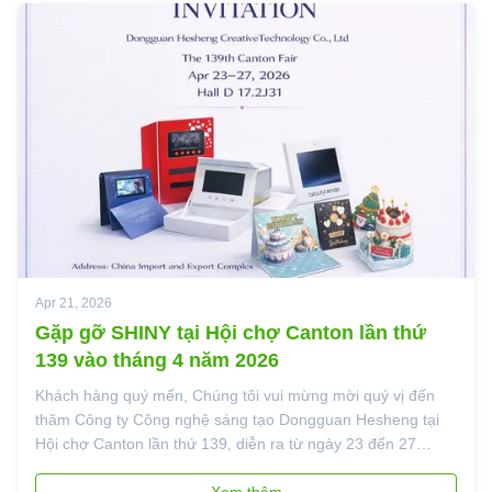
Apr 21, 2026
Gặp gỡ SHINY tại Hội chợ Canton lần thứ
139 vào tháng 4 năm 2026
Khách hàng quý mến, Chúng tôi vui mừng mời quý vị đến
thăm Công ty Công nghệ sáng tạo Dongguan Hesheng tại
Hội chợ Canton lần thứ 139, diễn ra từ ngày 23 đến 27
tháng 4 năm 2026. Chào mừng bạn đến gặp chúng tôi tại:
Phòng D 17.2J31 Nhóm nhập khẩu và xuất khẩu Trung
Xem thêm