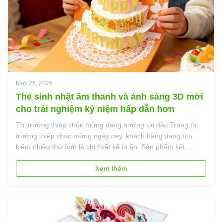
May 26, 2026
Thẻ sinh nhật âm thanh và ánh sáng 3D mới
cho trải nghiệm kỷ niệm hấp dẫn hơn
Thị trường thiệp chúc mừng đang hướng tới đâu Trong thị
trường thiệp chúc mừng ngày nay, khách hàng đang tìm
kiếm nhiều thứ hơn là chỉ thiết kế in ấn. Sản phẩm kết
hợptương tác, chiều sâu hình ảnh và tác động cảm xúcđang
được chú ý nhiều hơn, đặc biệt là ở hạng mục sinh nhật và
Xem thêm
lễ kỷ niệm. Kỹ thuật ...