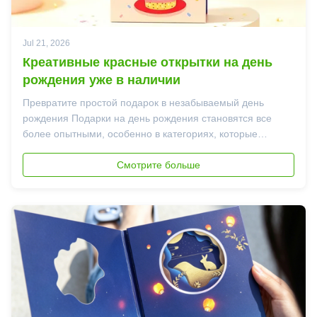
Jul 21, 2026
Креативные красные открытки на день
рождения уже в наличии
Превратите простой подарок в незабываемый день
рождения Подарки на день рождения становятся все
более опытными, особенно в категориях, которые
сочетают в себе презентацию, взаимодействие и
ценность празднования. Наш последнийКреативные
Смотрите больше
карточки с красными конвертами на день
рожденияВместо стандартно...