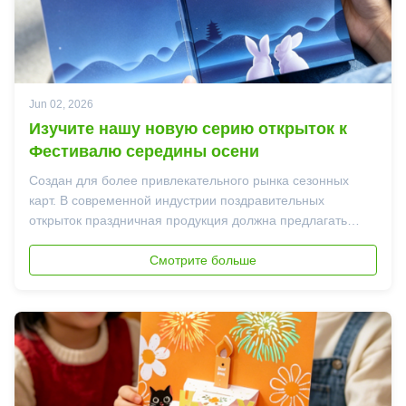
Jun 02, 2026
Изучите нашу новую серию открыток к
Фестивалю середины осени
Создан для более привлекательного рынка сезонных
карт. В современной индустрии поздравительных
открыток праздничная продукция должна предлагать
нечто большее, чем просто привлекательный печатный
дизайн. Покупатели уделяют больше внимания
Смотрите больше
структуре, упаковке и общему впечатлению от подарка.
Наша нова...