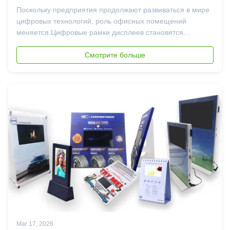
фоторамок
Поскольку предприятия продолжают развиваться в мире
цифровых технологий, роль офисных помещений
меняется.Цифровые рамки дисплеев становятся
важнейшими инструментами для передачи
последовательных сообщений, улучшение эстетики и
Смотрите больше
поддержка современных коммуникационных стратегий.
От статического дизайна ...
Mar 17, 2026