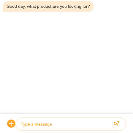
Видео
Good day, what product are you looking for?
О Нас
Путешествие Фабрики
Проверка Качества
Свяжитесь Мы
Спросите Цитату
Новости
Dongguan Hesheng Creative Technology Co., Ltd.
86--13714787196
helen@heshengcards.com
Follow Us
© 2026 Dongguan Hesheng Creative Technology Co., Ltd.. All Rights
Reserved.