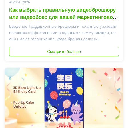
Aug 04, 2026
Как выбрать правильную видеоброшюру
или видеобокс для вашей маркетинговой
кампании
Введение Традиционные брошюры и печатные упаковки
являются эффективными средствами коммуникации, но
они имеют ограничения, когда бренды должны
предоставлять более богатый опыт.С ростом цифрового
маркетинга и опытного брендинга, видеоброшюры и
Смотрите больше
видеокоробки стали практичными решениями для
компаний, ко...