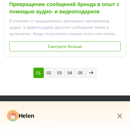
Превращение сообщений бренда в опыт с
помощью аудио- и видеоподарков
В отличие от традиционных рекламных материалов,
аудио- и видеоподарки доносят сообщения лично и
аутентично. Когда получатели слышат голос или смотрят
короткое видеообращение, общение становится более
человечным и эмоционально привлекательным. Эта
Смотрите больше
эмоциональная связь помогает брендам выйти за рамки
п...
01
02
03
04
05
Быстрые Связи
Helen
Дом
Продукты
4:06 AM