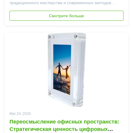
традиционного мастерства и современных методов
делает эти карточки из простых продуктов
художественными творениями. Почему рынок растет
Смотрите больше
Требование ощутимых опытовФизические продукты
предлагают эмоциональную ц...
Mar 24, 2026
Переосмысление офисных пространств:
Стратегическая ценность цифровых