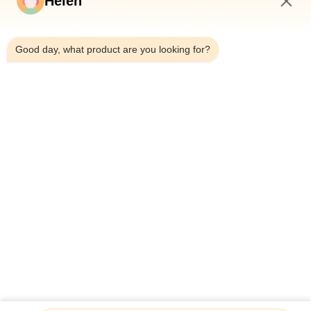
Helen
Дом
Продукты
1:03 AM
Видео
Good day, what product are you looking for?
О Нас
Путешествие Фабрики
Проверка Качества
Свяжитесь Мы
Спросите Цитату
Новости
Dongguan Hesheng Creative Technology Co., Ltd.
86--13714787196
helen@heshengcards.com
Follow Us