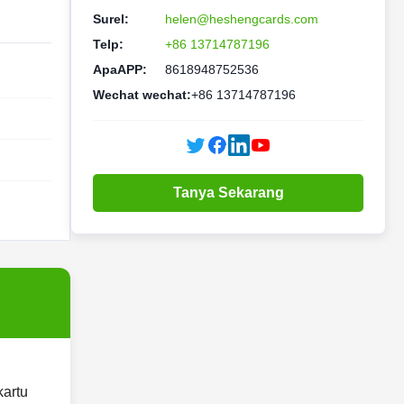
Surel:
helen@heshengcards.com
Telp:
+86 13714787196
ApaAPP:
8618948752536
Wechat wechat:
+86 13714787196
Tanya Sekarang
kartu