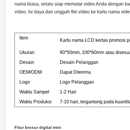
nama biasa, selalu siap memutar video Anda dengan bate
video. Isi daya dan unggah file video ke kartu nama v
Item
Kartu nama LCD kertas promosi por
Ukuran
90*50mm, 100*60mm atau disesu
Desain
Desain Pelanggan
OEM/ODM
Dapat Diterima
Logo
Logo Pelanggan
Waktu Sampel
1-2 Hari
Waktu Produksi
7-10 hari, tergantung pada kuanti
Fitur brosur digital mini