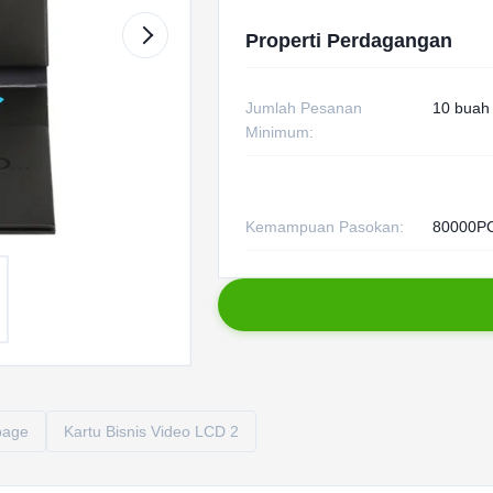
Properti Perdagangan
Jumlah Pesanan
10 buah
Minimum:
Kemampuan Pasokan:
80000P
page
Kartu Bisnis Video LCD 2