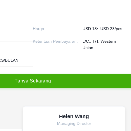
Harga:
USD 18~ USD 23/pcs
Ketentuan Pembayaran:
L/C,, T/T, Western
Union
CS/BULAN
T
a
n
y
a
S
e
k
a
r
a
n
g
Helen Wang
Managing Director