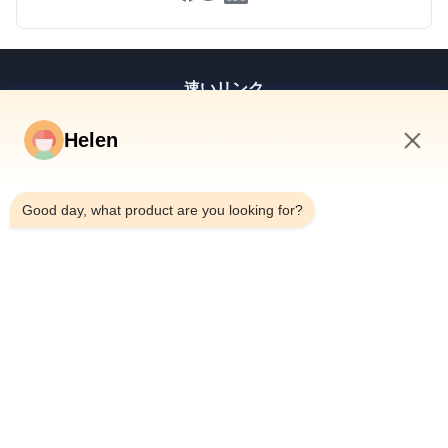
速いリンク
家
Helen
プロダクト
1:47 AM
ビデオ
私達について
Good day, what product are you looking for?
工場旅行
品質管理
私達に連絡しなさい
引用を要求しなさい
ニュース
Dongguan Hesheng Creative Technology Co., Ltd.
86--13714787196