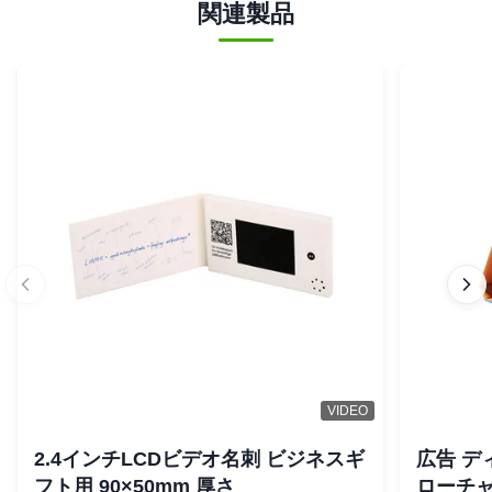
関連製品
VIDEO
2.4インチLCDビデオ名刺 ビジネスギ
広告 デ
フト用 90×50mm 厚さ
ローチャ