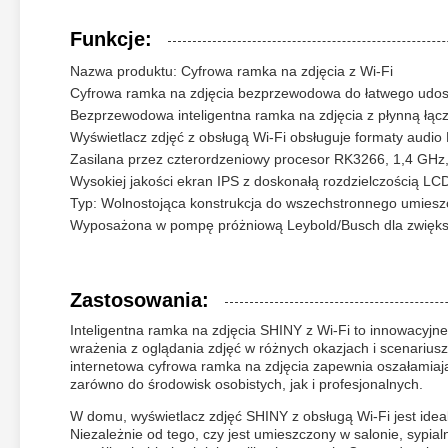
Funkcje:
Nazwa produktu: Cyfrowa ramka na zdjęcia z Wi-Fi
Cyfrowa ramka na zdjęcia bezprzewodowa do łatwego udostę
Bezprzewodowa inteligentna ramka na zdjęcia z płynną łącz
Wyświetlacz zdjęć z obsługą Wi-Fi obsługuje formaty audi
Zasilana przez czterordzeniowy procesor RK3266, 1,4 GHz
Wysokiej jakości ekran IPS z doskonałą rozdzielczością LC
Typ: Wolnostojąca konstrukcja do wszechstronnego umiesz
Wyposażona w pompę próżniową Leybold/Busch dla zwiększ
Zastosowania:
Inteligentna ramka na zdjęcia SHINY z Wi-Fi to innowacyj
wrażenia z oglądania zdjęć w różnych okazjach i scenarius
internetowa cyfrowa ramka na zdjęcia zapewnia oszałamiając
zarówno do środowisk osobistych, jak i profesjonalnych.
W domu, wyświetlacz zdjęć SHINY z obsługą Wi-Fi jest idea
Niezależnie od tego, czy jest umieszczony w salonie, sypia