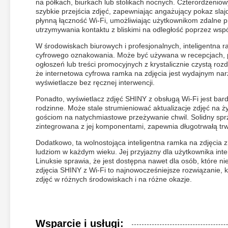
na półkach, biurkach lub stolikach nocnych. Czterordzeniow
szybkie przejścia zdjęć, zapewniając angażujący pokaz sla
płynną łączność Wi-Fi, umożliwiając użytkownikom zdalne pr
utrzymywania kontaktu z bliskimi na odległość poprzez wspó
W środowiskach biurowych i profesjonalnych, inteligentna r
cyfrowego oznakowania. Może być używana w recepcjach, po
ogłoszeń lub treści promocyjnych z krystalicznie czystą rozd
że internetowa cyfrowa ramka na zdjęcia jest wydajnym nar
wyświetlacze bez ręcznej interwencji.
Ponadto, wyświetlacz zdjęć SHINY z obsługą Wi-Fi jest bardz
rodzinne. Może stale strumieniować aktualizacje zdjęć na 
gościom na natychmiastowe przeżywanie chwil. Solidny spr
zintegrowana z jej komponentami, zapewnia długotrwałą tr
Dodatkowo, ta wolnostojąca inteligentna ramka na zdjęcia
ludziom w każdym wieku. Jej przyjazny dla użytkownika in
Linuksie sprawia, że jest dostępna nawet dla osób, które nie
zdjęcia SHINY z Wi-Fi to najnowocześniejsze rozwiązanie, k
zdjęć w różnych środowiskach i na różne okazje.
Wsparcie i usługi: