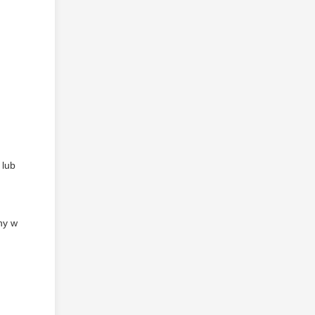
 lub
ny w