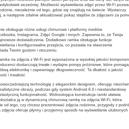
kiedykolwiek wcześniej. Możliwość wyświetlania zdjęć przez Wi-Fi pozwa
inie, niezależnie od tego, gdzie się znajdują na świecie. Wystarczy
j, a następnie zdalnie aktualizować pokaz slajdów ze zdjęciami za po
nie obsługuje różne usługi chmurowe i platformy mediów
cebooka, Instagrama, Zdjęć Google i innych. Zapewnia to, że Twoja
 najnowsze doświadczenia. Dodatkowo ramka obsługuje funkcje
etlania i konfigurowalne przejścia, co pozwala na stworzenie
iada Twoim gustom i otoczeniu.
ramka na zdjęcia z Wi-Fi jest wyposażona w wysokiej jakości komponen
oducenci dostarczają trwałe i wydajne pompy próżniowe, które pomaga
iwą elektronikę i zapewniając długowieczność. Ta dbałość o jakość
ść i trwałość.
nowocześniejszą technologię z eleganckim designem, oferując niezró
realistyczne obrazy, podczas gdy system Android 6.0 i niestandardowy
elastyczną funkcjonalność. Wolnostojąca konstrukcja ramki ułatwia
ekształca ją w dynamiczną chmurową ramkę na zdjęcia Wi-Fi, która
e od tego, czy chcesz prezentować zdjęcia rodzinne, przygody z podró
a zdjęcia oferuje płynny i przyjemny sposób na wyświetlanie ulubionych