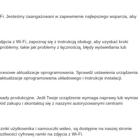
i-Fi. Jesteśmy zaangażowani w zapewnienie najlepszego wsparcia, aby
jęcia z Wi-Fi, zapoznaj się z instrukcją obsługi, aby uzyskać kroki
blemy, takie jak problemy z łącznością, błędy wyświetlania lub
okresowe aktualizacje oprogramowania. Sprawdź ustawienia urządzenia
ktualizacje oprogramowania układowego i instrukcje instalacji.
ą wady produkcyjne. Jeśli Twoje urządzenie wymaga naprawy lub wymia
wód zakupu i skontaktuj się z naszymi autoryzowanymi centrami
niki użytkownika i samouczki wideo, są dostępne na naszej stronie
żliwości cyfrowej ramki na zdjęcia z Wi-Fi.