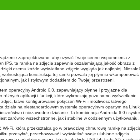
rządzenie zaprojektowane, aby ożywić Twoje cenne wspomnienia z
 IPS, ta ramka na zdjęcia zapewnia oszałamiającą jakość obrazu z
 dzięki czemu każde wyświetlane zdjęcie wygląda jak najlepiej. Niezale
, wolnostojąca konstrukcja tej ramki pozwala jej płynnie wkomponować 
jonalnym, jak i stylowym dodatkiem do Twojej przestrzeni.
ystem operacyjny Android 6.0, zapewniający płynne i przyjazne dla
różnych aplikacji i funkcji, które wykraczają poza samo wyświetlanie
i zdjęć, łatwe konfigurowanie połączeń Wi-Fi i możliwość łatwego
ka działa na niestandardowym systemie operacyjnym opartym na Linuk
czeństwo i niezawodne działanie. Ta kombinacja Androida 6.0 i syst
jest zarówno wszechstronne, jak i stabilne w codziennym użytkowaniu.
ść Wi-Fi, która przekształca go w prawdziwą chmurową ramkę na zdjęci
siłku przesyłać, przechowywać i wyświetlać swoje ulubione zdjęcia
zycznych nośników pamięci, takich jak dyski USB lub karty SD, dzięki 