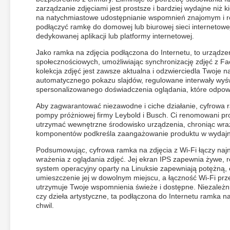
zarządzanie zdjęciami jest prostsze i bardziej wydajne niż 
na natychmiastowe udostępnianie wspomnień znajomym i rodz
podłączyć ramkę do domowej lub biurowej sieci internetowe
dedykowanej aplikacji lub platformy internetowej.
Jako ramka na zdjęcia podłączona do Internetu, to urządze
społecznościowych, umożliwiając synchronizację zdjęć z Fa
kolekcja zdjęć jest zawsze aktualna i odzwierciedla Twoje
automatycznego pokazu slajdów, regulowane interwały wyświ
spersonalizowanego doświadczenia oglądania, które odpow
Aby zagwarantować niezawodne i ciche działanie, cyfrowa 
pompy próżniowej firmy Leybold i Busch. Ci renomowani pr
utrzymać wewnętrzne środowisko urządzenia, chroniąc wrażl
komponentów podkreśla zaangażowanie produktu w wydajno
Podsumowując, cyfrowa ramka na zdjęcia z Wi-Fi łączy naj
wrażenia z oglądania zdjęć. Jej ekran IPS zapewnia żywe, 
system operacyjny oparty na Linuksie zapewniają potężną, 
umieszczenie jej w dowolnym miejscu, a łączność Wi-Fi prz
utrzymuje Twoje wspomnienia świeże i dostępne. Niezależni
czy dzieła artystyczne, ta podłączona do Internetu ramka n
chwil.