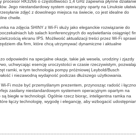
y procesor RK3266 o częstotliwości 1,4 GHz zapewnia płynne działanie
jdów. Jego niestandardowy system operacyjny oparty na Linuksie ułatwi
zesyłanie zdjęć z dowolnego miejsca na świecie, co jest idealne do
lne chwile.
amka na zdjęcia SHINY z Wi-Fi służy jako eleganckie rozwiązanie do
czekalniach lub salach konferencyjnych do wyświetlania osiągnięć fi
zielczością ekranu IPS. Możliwość aktualizacji treści przez Wi-Fi sprawi
zędziem dla firm, które chcą utrzymywać dynamiczne i aktualne
o odpowiedni na specjalne okazje, takie jak wesela, urodziny i zjazdy
żywo, uchwycając esencję uroczystości w czasie rzeczywistym, pozwalaj
zęt ramki, w tym technologia pompy próżniowej Leybold/Busch
wałość i niezawodną wydajność podczas dłuższego użytkowania.
 z Wi-Fi może być przemyślanym prezentem, przynosząc radość i łączn
terfejs zasilany niestandardowym systemem operacyjnym opartym na
 są biegłe w technologii. Ogólnie rzecz biorąc, inteligentna ramka na
tóre łączy technologię, wygodę i elegancję, aby wzbogacić udostępnian