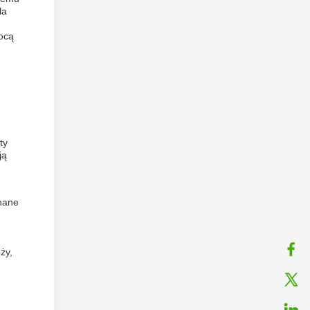
la
mocą
ty
ją
wnane
ży,