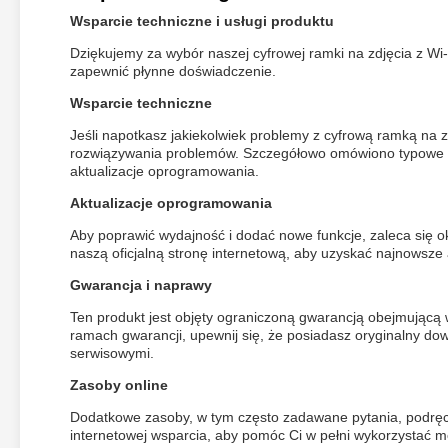
Wsparcie techniczne i usługi produktu
Dziękujemy za wybór naszej cyfrowej ramki na zdjęcia z W
zapewnić płynne doświadczenie.
Wsparcie techniczne
Jeśli napotkasz jakiekolwiek problemy z cyfrową ramką na zd
rozwiązywania problemów. Szczegółowo omówiono typowe pro
aktualizacje oprogramowania.
Aktualizacje oprogramowania
Aby poprawić wydajność i dodać nowe funkcje, zaleca się 
naszą oficjalną stronę internetową, aby uzyskać najnowsze a
Gwarancja i naprawy
Ten produkt jest objęty ograniczoną gwarancją obejmując
ramach gwarancji, upewnij się, że posiadasz oryginalny do
serwisowymi.
Zasoby online
Dodatkowe zasoby, w tym często zadawane pytania, podręcz
internetowej wsparcia, aby pomóc Ci w pełni wykorzystać mo