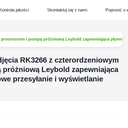
Kontrola jakości
Skontaktuj się z nami
Poprosić o
 procesorem i pompą próżniową Leybold zapewniająca płynne b
djęcia RK3266 z czterordzeniowym
 próżniową Leybold zapewniająca
e przesyłanie i wyświetlanie