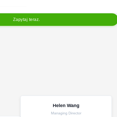
Z
a
p
y
t
a
j
t
e
r
a
z
.
Helen Wang
Managing Director