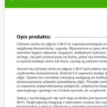
Opis produktu:
Cyfrowa ramka na zdjęcia z Wi-Fi to najnowocześniejsze u
wyjątkową klarownością i wygodą. Wyposażona w żywy ekran
szerokimi kątami widzenia i bogatymi, dokładnymi kolorami,
od tego, czy jest umieszczona na biurku, półce czy kominku
w wystrój każdego domu lub biura, czyniąc ją zarówno funkc
Sercem tej cyfrowej ramki na zdjęcia z Wi-Fi jest solidny s
użytkownika doświadczenie. Android 6.0 zapewnia dostęp do 
zdjęć. System ten umożliwia intuicyjną nawigację po kolekcj
dostosowywania ustawień wyświetlania zdjęć. Ponadto ram
co zapewnia zoptymalizowaną wydajność, zwiększone bezpie
operacyjnego opartego na Linuksie sprawia, że urządzenie 
Jedną z wyróżniających się cech tego produktu jest łączno
Wi-Fi. Dzięki płynnej integracji z Internetem możesz bez wy
bezpośrednio z chmury. Eliminuje to potrzebę stosowania fi