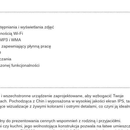
pniania i wyświetlania zdjęć
nością Wi-Fi
o MP3 i WMA
, zapewniający płynną pracę
D
czania
onej funkcjonalności
ne i wszechstronne urządzenie zaprojektowane, aby wzbogacić Twoje
zach. Pochodząca z Chin i wyposażona w wysokiej jakości ekran IPS, ta
e wizualizacje z żywymi kolorami i ostrymi detalami, co czyni ją ideal
lny do prezentowania cennych wspomnień z rodziną i przyjaciółmi.
lni czy kuchni, jego wolnostojąca konstrukcja pozwala na łatwe umieszc