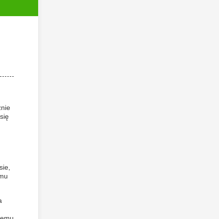
żnie
się
sie,
emu
a
czemu