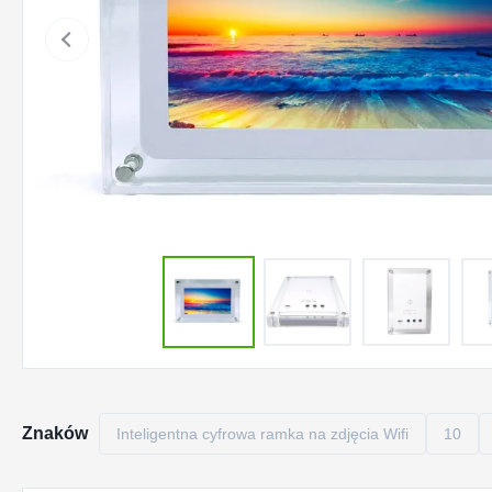
Znaków
Inteligentna cyfrowa ramka na zdjęcia Wifi
10