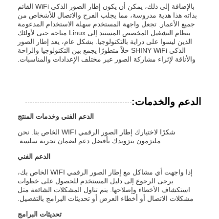
بالإضافة إلى ذلك، يمكن أن يكون إطار الصور الذكي WiFi القائم
بذاته هذا هدية مدروسة، مما يجلب الفرح والاتصال للأشخاص من
جميع الأعمار. تجعل واجهة المستخدم سهلة الاستخدام المدعومة
بنظام التشغيل المخصص المستند إلى Linux متاحة حتى لأولئك
الذين ليسوا على دراية بالتكنولوجيا. بشكل عام، يعد إطار الصور
الذكي SHINY WiFi حلاً متطورًا يجمع بين التكنولوجيا والراحة
والأناقة لإثراء مشاركة الصور عبر مختلف الإعدادات والمناسبات.
الدعم والخدمات:
الدعم الفني وخدمات المنتج
شكرًا لاختيارك إطار الصور الرقمي WIFI الخاص بنا. نحن
ملتزمون بتزويدك بأفضل دعم لضمان تجربة سلسة.
الدعم الفني
إذا واجهت أي مشاكل مع إطار الصور الرقمي WIFI الخاص بك،
يرجى الرجوع إلى دليل المستخدم للحصول على خطوات
استكشاف الأخطاء وإصلاحها. يتم تناول المشكلات الشائعة مثل
مشكلات الاتصال أو أخطاء العرض أو تحديثات البرامج بالتفصيل.
تحديثات البرامج