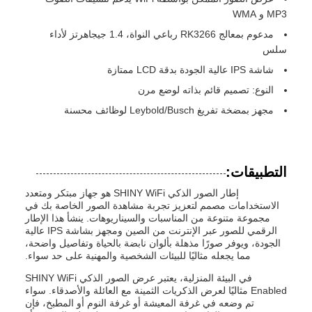
MP3 و WMA
مدعوم بمعالج RK3266 رباعي النواة، 1.4 جيجاهرتز لأداء
سلس
شاشة IPS عالية الجودة بدقة LCD ممتازة
النوع: تصميم قائم بذاته لوضع مرن
مجهز بمضخة تفريغ Leybold/Busch لوظائف محسنة
التطبيقات:
إطار الصور الذكي SHINY WiFi هو جهاز مبتكر ومتعدد
الاستخدامات مصمم لتعزيز تجربة مشاهدة الصور الخاصة بك في
مجموعة متنوعة من المناسبات والسيناريوهات. ينشأ هذا الإطار
الرقمي للصور عبر الإنترنت من الصين ومجهز بشاشة IPS عالية
الجودة، ويوفر صورًا مذهلة بألوان نابضة بالحياة وتفاصيل واضحة،
مما يجعله مثاليًا للبيئات الشخصية والمهنية على حد سواء.
في البيئة المنزلية، يعتبر عرض الصور الذكي SHINY WiFi
Enabled مثاليًا لعرض الذكريات الثمينة مع العائلة والأصدقاء. سواء
تم وضعه في غرفة المعيشة أو غرفة النوم أو المطبخ، فإن