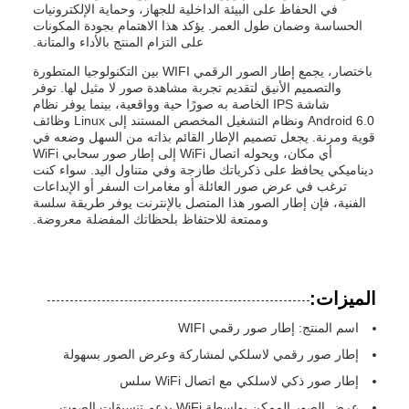
في الحفاظ على البيئة الداخلية للجهاز، وحماية الإلكترونيات
الحساسة وضمان طول العمر. يؤكد هذا الاهتمام بجودة المكونات
على التزام المنتج بالأداء والمتانة.
باختصار، يجمع إطار الصور الرقمي WIFI بين التكنولوجيا المتطورة
والتصميم الأنيق لتقديم تجربة مشاهدة صور لا مثيل لها. توفر
شاشة IPS الخاصة به صورًا حية وواقعية، بينما يوفر نظام
Android 6.0 ونظام التشغيل المخصص المستند إلى Linux وظائف
قوية ومرنة. يجعل تصميم الإطار القائم بذاته من السهل وضعه في
أي مكان، ويحوله اتصال WiFi إلى إطار صور سحابي WiFi
ديناميكي يحافظ على ذكرياتك طازجة وفي متناول اليد. سواء كنت
ترغب في عرض صور العائلة أو مغامرات السفر أو الإبداعات
الفنية، فإن إطار الصور هذا المتصل بالإنترنت يوفر طريقة سلسة
وممتعة للاحتفاظ بلحظاتك المفضلة معروضة.
الميزات:
اسم المنتج: إطار صور رقمي WIFI
إطار صور رقمي لاسلكي لمشاركة وعرض الصور بسهولة
إطار صور ذكي لاسلكي مع اتصال WiFi سلس
عرض الصور الممكن بواسطة WiFi يدعم تنسيقات الصوت