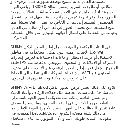
تصميمه القائم بذاته يسمح بوضعه بسهولة على الرفوف أو
المكاتب أو طاولات السرير. يضمن معالج RK3266 رباعي النواة
بسرعة 1.4 جيجاهرتز في الإطار تشغيلًا سلسًا وانتقالات سريعة
للصور، مما يوفر تجربة عرض شرائح جذابة. يسهل نظام التشغيل
المخصص المستند إلى Linux الخاص به اتصال WiFi سلسًا، مما
يتيح للمستخدمين تحميل الصور عن بُعد من أي مكان في العالم،
وهو مثالي للحفاظ على اتصال أحبائهم البعيدين من خلال اللحظات
المشتركة.
في البيئات المكتبية والمهنية، يعمل إطار الصور الذكي SHINY
WiFi كحل لافتات رقمية أنيق. يمكن استخدامه في مناطق
الاستقبال أو غرف الانتظار أو قاعات الاجتماعات لعرض إنجازات
الشركة أو الإعلانات أو المحتوى الترويجي بدقة شاشة IPS فائقة
الوضوح. تجعل قدرة إطار الصور الرقمي عبر الإنترنت على تحديث
المحتوى عبر WiFi أداة فعالة للشركات التي تتطلع إلى الحفاظ
على عروض ديناميكية وحديثة دون تدخل يدوي.
علاوة على ذلك، يعتبر عرض الصور الذكي SHINY WiFi Enabled
مناسبًا جدًا للمناسبات الخاصة مثل حفلات الزفاف وأعياد الميلاد
ولم شمل العائلة. يمكنه بث تحديثات الصور الحية باستمرار،
والتقاط جوهر الاحتفال في الوقت الفعلي، مما يسمح للضيوف
بإعادة عيش اللحظات على الفور. يضمن الأجهزة القوية للإطار، بما
في ذلك تقنية مضخة التفريغ Leybold/Busch المدمجة في
مكوناته، المتانة طويلة الأمد والأداء الموثوق به أثناء الاستخدام
الممتد.