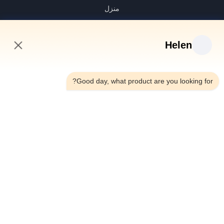
منزل
منتجات
أشرطة فيديو
Helen
معلومات عنا
11:03 PM
جولة في المعمل
Good day, what product are you looking for?
رقابة جودة
اتصل بنا
اطلب اقتباس
أخبار
Dongguan Hesheng Creative Technology Co., Ltd.
0086-13714787196
helen@heshengcards.com
Follow Us