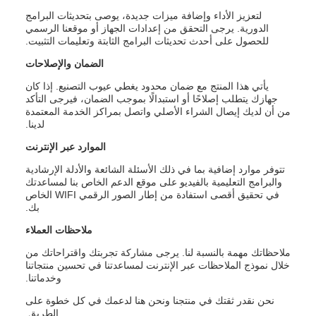
لتعزيز الأداء وإضافة ميزات جديدة، يوصى بتحديثات البرامج
الدورية. يرجى التحقق من إعدادات الجهاز أو موقعنا الرسمي
للحصول على أحدث تحديثات البرامج الثابتة وتعليمات التثبيت.
الضمان والإصلاحات
يأتي هذا المنتج مع ضمان محدود يغطي عيوب التصنيع. إذا كان
جهازك يتطلب إصلاحًا أو استبدالًا بموجب الضمان، فيرجى التأكد
من أن لديك إيصال الشراء الأصلي واتصل بمراكز الخدمة المعتمدة
لدينا.
الموارد عبر الإنترنت
تتوفر موارد إضافية بما في ذلك الأسئلة الشائعة والأدلة الإرشادية
والبرامج التعليمية بالفيديو على موقع الدعم الخاص بنا لمساعدتك
في تحقيق أقصى استفادة من إطار الصور الرقمي WIFI الخاص
بك.
ملاحظات العملاء
ملاحظاتك مهمة بالنسبة لنا. يرجى مشاركة تجربتك واقتراحاتك من
خلال نموذج الملاحظات عبر الإنترنت لمساعدتنا في تحسين منتجاتنا
وخدماتنا.
نحن نقدر ثقتك في منتجنا ونحن هنا لدعمك في كل خطوة على
الطريق.