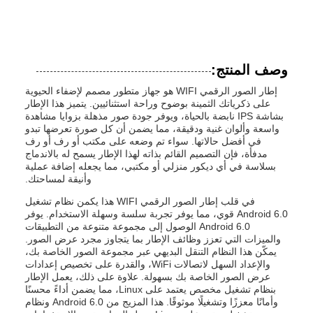
وصف المنتج:
إطار الصور الرقمي WIFI هو جهاز متطور مصمم لإضفاء الحيوية
على ذكرياتك الثمينة بوضوح وراحة استثنائيين. يتميز هذا الإطار
بشاشة IPS نابضة بالحياة، ويوفر جودة صور مذهلة بزوايا مشاهدة
واسعة وألوان غنية ودقيقة، مما يضمن أن كل صورة تعرضها تبدو
في أفضل حالاتها. سواء تم وضعه على مكتب أو رف أو رف
مدفأة، فإن التصميم القائم بذاته لهذا الإطار يسمح له بالاندماج
بسلاسة في أي ديكور منزلي أو مكتبي، مما يجعله إضافة عملية
وأنيقة لمساحتك.
في قلب إطار الصور الرقمي WIFI هذا يكمن نظام تشغيل
Android 6.0 قوي، مما يوفر تجربة سلسة وسهلة الاستخدام. يوفر
Android 6.0 الوصول إلى مجموعة متنوعة من التطبيقات
والميزات التي تعزز وظائف الإطار بما يتجاوز مجرد عرض الصور.
يمكّن هذا النظام التنقل البديهي عبر مجموعة الصور الخاصة بك،
والإعداد السهل لاتصالات WiFi، والقدرة على تخصيص إعدادات
عرض الصور الخاصة بك بسهولة. علاوة على ذلك، يعمل الإطار
بنظام تشغيل مخصص يعتمد على Linux، مما يضمن أداءً محسنًا
وأمانًا معززًا وتشغيلًا موثوقًا. هذا المزيج من Android 6.0 ونظام