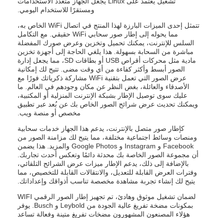
تشغيل يعتمد على Linux يجعل الجهاز متعدد الاستخدامات
ومستقرًا للاستخدام اليومي.
تتمثل إحدى الميزات البارزة لهذا المنتج في اتصال WiFi الخاص به،
مما يحوله إلى إطار صور سحابي WiFi حقيقي. مع التكامل
السلس للإنترنت، يمكنك تحميل وتخزين وعرض صورك المفضلة
مباشرة من السحابة بسهولة. هذا يلغي الحاجة إلى أجهزة تخزين
مادية مثل محركات أقراص USB أو بطاقات SD، مما يجعل إدارة
الصور أبسط وأكثر كفاءة من أي وقت مضى. تتيح لك إمكانية
عرض الصور التي تعمل بتقنية WiFi مشاركة ذكرياتك فورًا مع
الأصدقاء والعائلة، بغض النظر عن مكان وجودهم في العالم. ما
عليك سوى توصيل الإطار بشبكة الإنترنت المنزلية أو المكتبية،
ويمكنك تحديث عرض شرائح الصور الخاص بك عن بُعد عبر تطبيق
مخصص أو منصة ويب.
كإطار صور متصل بالإنترنت، يدعم هذا الجهاز خدمات سحابية
ومنصات وسائط اجتماعية مختلفة، مما يتيح لك مزامنة الصور من
Facebook و Instagram و Google Photos والمزيد. هذا يضمن
أن مجموعة الصور الخاصة بك محدثة دائمًا وتعكس أحدث تجاربك.
بالإضافة إلى ذلك، يدعم الإطار ميزات عرض الشرائح التلقائي،
وفترات العرض القابلة للتعديل، والانتقالات القابلة للتخصيص، مما
يتيح لك إنشاء تجربة مشاهدة مخصصة تناسب أذواقك وإعداداتك.
لضمان تشغيل موثوق وهادئ، تم تجهيز إطار الصور الرقمي WIFI
بمكونات مضخة تفريغ عالية الجودة من Leybold و Busch. يوفر
هؤلاء المصنعون المشهورون مضخات تفريغ متينة وفعالة تساعد