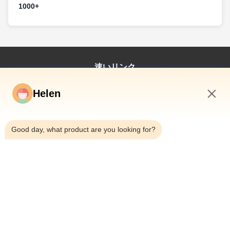
1000+
よってサポートされる 500万以上のユニットの年間
2020年のドングアンの工場の稼働により,自動化
生産能力.
SMTラインとIoT対応の生産が導入されました.2024
150人以上の生産労働者が 精密な製造プロセスを実
年の広西工場の開業は,地域的なサプライチェーン回
行するために 完全に自動化されたSMTラインとモジ
復力への Shinyのコミットメントを強調しています
ュール組立セルを利用しています
速いリンク
スマート・ギフト・ギフト・テック部門の持続的な
家
成長に
Helen
プロダクト
一緒にこの多分野構造により,Shinyはスケールとカ
4:22 PM
ビデオ
スタマイゼーションをバランスできます 創意的なビ
この20年にわたる旅は,Shinyの進化を反映していま
私達について
Good day, what product are you looking for?
ジョンを市場向け製品に変換し,同等のスピードと
す 地方の職人からグローバルに統合された革新者へ
工場旅行
ESG準拠の精度で.
市場需要を予測するインフラ投資.
品質管理
私達に連絡しなさい
引用を要求しなさい
ニュース
Dongguan Hesheng Creative Technology Co., Ltd.