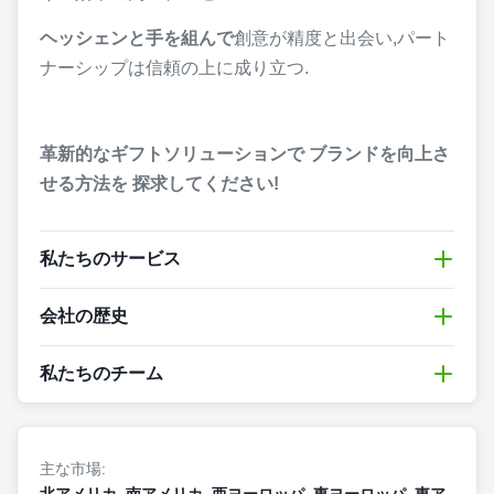
ヘッシェンと手を組んで
創意が精度と出会い,パート
ナーシップは信頼の上に成り立つ.
革新的なギフトソリューションで ブランドを向上さ
せる方法を 探求してください!
私たちのサービス
唐川ヘシェンクリエイティブ・テクノロジー株式会
会社の歴史
社
Shiny Industrial Co. Ltd (設立2003年) の子会社で
2003年に設立されたShiny Industrial Groupは,紙製品
す グローバルに信頼されているマルチメディアギフ
私たちのチーム
専門店として始まり,中国で最初の生産基地を設立し
トソリューションの革新者です20年以上の
150~199人の熟練したプロフェッショナルの サポー
ました.
OEM/ODMの専門知識と10年に及ぶ垂直に統合され
トを受けていますシャイニー・インダストリアル・
た生産基盤を活用創意的なアイデアを 世界各地のブ
主な市場:
グループは,技術的な熟練と協働の敏捷性を組み合わ
ランド向けに 市場対応の製品に 変容する専門です最
北アメリカ, 南アメリカ, 西ヨーロッパ, 東ヨーロッパ, 東ア