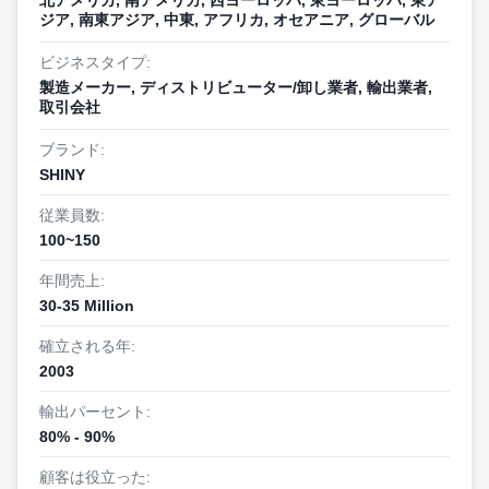
2009年にシェンゼン工場を立ち上げ,大規模な製造能
せて,高級マルチメディアソリューションを提供して
先端技術と倫理的な製造慣行を組み合わせる.
ジア, 南東アジア, 中東, アフリカ, オセアニア, グローバル
力を実現した.
います.
ビジネスタイプ:
製造メーカー, ディストリビューター/卸し業者, 輸出業者,
なぜヘッシェンと 提携するんだ?
取引会社
✅エンドツーエンドソリューション:コンセプトデザ
同社は2010年にビデオブローチャーの開発を率いて
品質管理チーム (10~19人の専門家) は ISO
ブランド:
インから大量生産まで,迅速なプロトタイプ作成 (24
デジタル時代に入り,伝統的なグリーティングカード
9001/14001 フレームワークと ディズニー監査プロ
SHINY
時間以内のサンプル),カスタムパッケージング,ドロ
からインタラクティブなマルチメディアソリューシ
トコルに基づき 作業しており,AI 搭載の検査システ
ップシッピングロジスティックを含むフルサービス
ョンへの移行をマークした.
ムと バッチ追跡性を導入して 99.ウォルマートやホ
従業員数:
ODM/OEMサポートを提供しています.
100~150
ールマークのような顧客にとって 98%の欠陥のない
✅品質保証:ISO 9001/14001 認定,ディズニー,ウォル
出力.
年間売上:
戦略的構造的な強化が続いており,2012年に専用のマ
マート,SEDEX倫理監査の遵守,グローバル市場のた
30-35 Million
ーケティング部門を設立し,世界規模での普及を強化
めのプレミアム出力を保証します.
しました.2014年のISO 9001/14001認証は,品質と環
確立される年:
イノベーション主導: ビデオブローチャー,インタラ
68以上の特許技術が備わっていて スマートギフトの
2003
境管理システムを公式化しました2016年にディズニ
クティブなPOSディスプレイ,環境に優しい3Dポッ
イノベーションを主導していますバイオ分解可能な
ーで認可されたメーカーとSedEX準拠のサプライヤ
輸出パーセント:
プアップカードなどのスマートギフト技術に焦点を
PCBモジュールとAI-Customizerプラットフォームま
ーとして認められ,倫理的な生産基準を検証し,国際ブ
80% - 90%
当てます.
で迅速なプロトタイプ作成 (24時間サンプル回転) と
ランドとのパートナーシップを結びました.
拡大可能な効率性: 自動生産ラインと柔軟なMOQに
IoT統合設計により 製品の繰り返しを加速します
顧客は役立った: