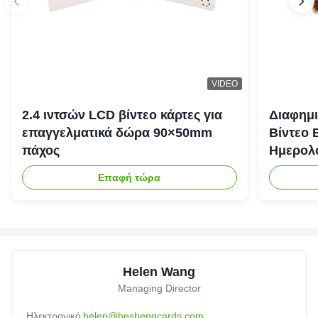
VIDEO
2.4 ιντσών LCD βίντεο κάρτες για
Διαφημι
επαγγελματικά δώρα 90×50mm
Βίντεο 
πάχος
Ημερολό
Επαφή τώρα
Helen Wang
Managing Director
Ηλεκτρονικό
helen@heshengcards.com