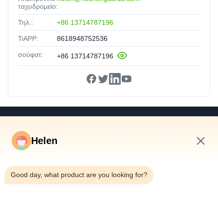
ταχυδρομείο:
Τηλ.:
+86 13714787196
ΤιAPP:
8618948752536
σούφατ:
+86 13714787196
Γρήγορες Συνδέσεις
Helen
Σπίτι
Προϊόντα
4:39 PM
Βίντεο
Good day, what product are you looking for?
Περίπου Εμείς
Γύρος Εργοστασίων
Ποιοτικός Έλεγχος
Μας Ελάτε Σε Επαφή Με