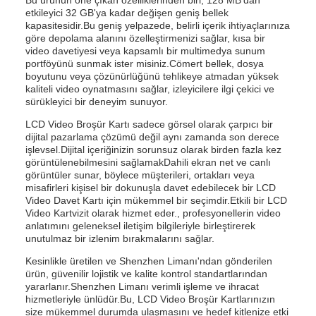
Bu ürünün öne çıkan özelliklerinden biri, 128 MB'dan
etkileyici 32 GB'ya kadar değişen geniş bellek
kapasitesidir.Bu geniş yelpazede, belirli içerik ihtiyaçlarınıza
göre depolama alanını özelleştirmenizi sağlar, kısa bir
video davetiyesi veya kapsamlı bir multimedya sunum
portföyünü sunmak ister misiniz.Cömert bellek, dosya
boyutunu veya çözünürlüğünü tehlikeye atmadan yüksek
kaliteli video oynatmasını sağlar, izleyicilere ilgi çekici ve
sürükleyici bir deneyim sunuyor.
LCD Video Broşür Kartı sadece görsel olarak çarpıcı bir
dijital pazarlama çözümü değil aynı zamanda son derece
işlevsel.Dijital içeriğinizin sorunsuz olarak birden fazla kez
görüntülenebilmesini sağlamakDahili ekran net ve canlı
görüntüler sunar, böylece müşterileri, ortakları veya
misafirleri kişisel bir dokunuşla davet edebilecek bir LCD
Video Davet Kartı için mükemmel bir seçimdir.Etkili bir LCD
Video Kartvizit olarak hizmet eder., profesyonellerin video
anlatımını geleneksel iletişim bilgileriyle birleştirerek
unutulmaz bir izlenim bırakmalarını sağlar.
Kesinlikle üretilen ve Shenzhen Limanı'ndan gönderilen
ürün, güvenilir lojistik ve kalite kontrol standartlarından
yararlanır.Shenzhen Limanı verimli işleme ve ihracat
hizmetleriyle ünlüdür.Bu, LCD Video Broşür Kartlarınızın
size mükemmel durumda ulaşmasını ve hedef kitlenize etki