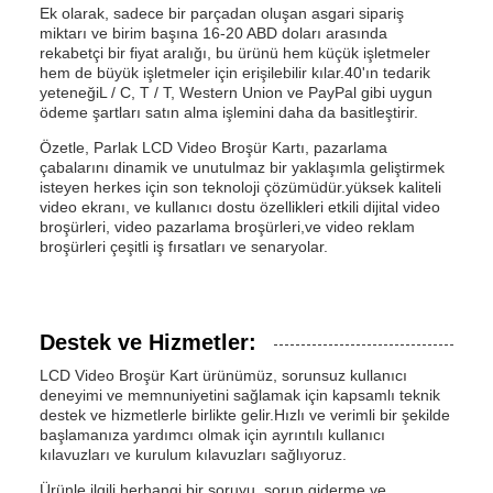
Ek olarak, sadece bir parçadan oluşan asgari sipariş
miktarı ve birim başına 16-20 ABD doları arasında
rekabetçi bir fiyat aralığı, bu ürünü hem küçük işletmeler
hem de büyük işletmeler için erişilebilir kılar.40'ın tedarik
yeteneğiL / C, T / T, Western Union ve PayPal gibi uygun
ödeme şartları satın alma işlemini daha da basitleştirir.
Özetle, Parlak LCD Video Broşür Kartı, pazarlama
çabalarını dinamik ve unutulmaz bir yaklaşımla geliştirmek
isteyen herkes için son teknoloji çözümüdür.yüksek kaliteli
video ekranı, ve kullanıcı dostu özellikleri etkili dijital video
broşürleri, video pazarlama broşürleri,ve video reklam
broşürleri çeşitli iş fırsatları ve senaryolar.
Destek ve Hizmetler:
LCD Video Broşür Kart ürünümüz, sorunsuz kullanıcı
deneyimi ve memnuniyetini sağlamak için kapsamlı teknik
destek ve hizmetlerle birlikte gelir.Hızlı ve verimli bir şekilde
başlamanıza yardımcı olmak için ayrıntılı kullanıcı
kılavuzları ve kurulum kılavuzları sağlıyoruz.
Ürünle ilgili herhangi bir soruyu, sorun giderme ve