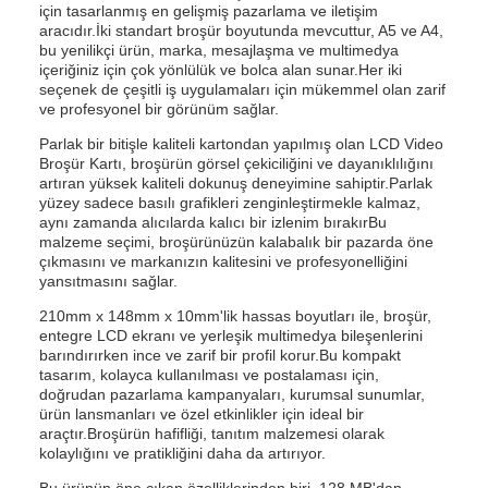
için tasarlanmış en gelişmiş pazarlama ve iletişim
aracıdır.İki standart broşür boyutunda mevcuttur, A5 ve A4,
bu yenilikçi ürün, marka, mesajlaşma ve multimedya
içeriğiniz için çok yönlülük ve bolca alan sunar.Her iki
seçenek de çeşitli iş uygulamaları için mükemmel olan zarif
ve profesyonel bir görünüm sağlar.
Parlak bir bitişle kaliteli kartondan yapılmış olan LCD Video
Broşür Kartı, broşürün görsel çekiciliğini ve dayanıklılığını
artıran yüksek kaliteli dokunuş deneyimine sahiptir.Parlak
yüzey sadece basılı grafikleri zenginleştirmekle kalmaz,
aynı zamanda alıcılarda kalıcı bir izlenim bırakırBu
malzeme seçimi, broşürünüzün kalabalık bir pazarda öne
çıkmasını ve markanızın kalitesini ve profesyonelliğini
yansıtmasını sağlar.
210mm x 148mm x 10mm'lik hassas boyutları ile, broşür,
entegre LCD ekranı ve yerleşik multimedya bileşenlerini
barındırırken ince ve zarif bir profil korur.Bu kompakt
tasarım, kolayca kullanılması ve postalaması için,
doğrudan pazarlama kampanyaları, kurumsal sunumlar,
ürün lansmanları ve özel etkinlikler için ideal bir
araçtır.Broşürün hafifliği, tanıtım malzemesi olarak
kolaylığını ve pratikliğini daha da artırıyor.