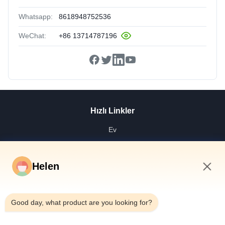
Whatsapp:
8618948752536
WeChat:
+86 13714787196
Hızlı Linkler
Ev
Ürünler
Videolar
Helen
Hakkımızda
2:22 PM
Fabrika Turu
Good day, what product are you looking for?
Kalite Kontrol
Bize Ulaşın