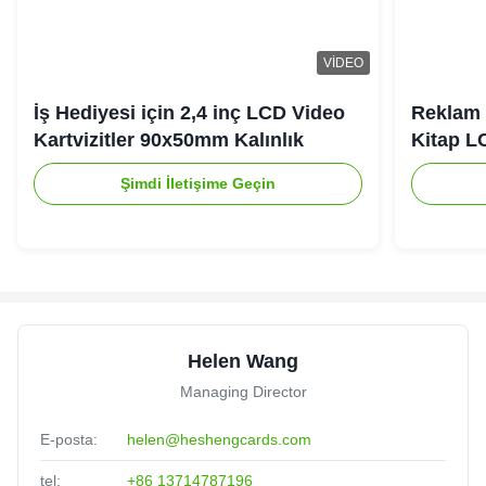
VIDEO
İş Hediyesi için 2,4 inç LCD Video
Reklam 
Kartvizitler 90x50mm Kalınlık
Kitap L
Şimdi İletişime Geçin
Helen Wang
Managing Director
E-posta:
helen@heshengcards.com
tel:
+86 13714787196