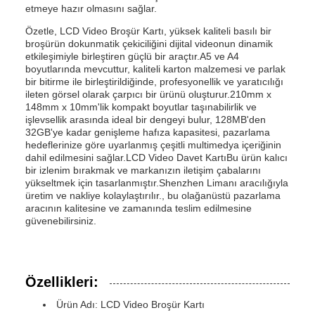
etmeye hazır olmasını sağlar.
Özetle, LCD Video Broşür Kartı, yüksek kaliteli basılı bir
broşürün dokunmatik çekiciliğini dijital videonun dinamik
etkileşimiyle birleştiren güçlü bir araçtır.A5 ve A4
boyutlarında mevcuttur, kaliteli karton malzemesi ve parlak
bir bitirme ile birleştirildiğinde, profesyonellik ve yaratıcılığı
ileten görsel olarak çarpıcı bir ürünü oluşturur.210mm x
148mm x 10mm'lik kompakt boyutlar taşınabilirlik ve
işlevsellik arasında ideal bir dengeyi bulur, 128MB'den
32GB'ye kadar genişleme hafıza kapasitesi, pazarlama
hedeflerinize göre uyarlanmış çeşitli multimedya içeriğinin
dahil edilmesini sağlar.LCD Video Davet KartıBu ürün kalıcı
bir izlenim bırakmak ve markanızın iletişim çabalarını
yükseltmek için tasarlanmıştır.Shenzhen Limanı aracılığıyla
üretim ve nakliye kolaylaştırılır., bu olağanüstü pazarlama
aracının kalitesine ve zamanında teslim edilmesine
güvenebilirsiniz.
Özellikleri:
Ürün Adı: LCD Video Broşür Kartı