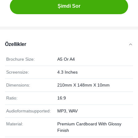
Şimdi Sor
Özellikler
Brochure Size:
A5 Or A4
Screensize:
4.3 Inches
Dimensions:
210mm X 148mm X 10mm
Ratio:
16:9
Audioformatsupported:
MP3, WAV
Material:
Premium Cardboard With Glossy
Finish