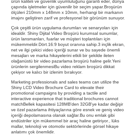
ürün kaliteli ve güvenlik uyumluluğunu garanti eder, dünya
çapında işletmeler için güvenilir bir seçim yapar.Broşürün
ölçüleri 210mm x 148mm x 10mm, herhangi bir markanın
imajını geliştiren zarif ve profesyonel bir görünüm sunuyor.
Çok çeşitli ürün uygulama durumları ve senaryoları için
idealdir. Shiny Dijital Video Broşürü kurumsal sunumlar,
ürün lansmanları, fuarlar ve müşteri toplantıları için
mükemmeldir.Dört.16:9 boyut oranına sahip.3 inçlik ekran,
net ve ilgi çekici video içeriği sunar ve bu sayede önemli
mesajları ve marka hikayelerini etkili bir şekilde ileten
olağanüstü bir video pazarlama broşürü haline gelir.Yeni
ürünlerin sergilenmesiBu video reklam broşürü dikkat
çekiyor ve kalıcı bir izlenim bırakıyor.
Marketing professionals and sales teams can utilize the
Shiny LCD Video Brochure Card to elevate their
promotional campaigns by providing a tactile and
interactive experience that traditional brochures cannot
matchBellek kapasitesi 128MB'den 32GB'ye kadar değişir
ve özel pazarlama ihtiyaçlarına göre esnek ve geniş video
içeriği depolamasına olanak sağlar.Bu onu emlak gibi
endüstriler için mükemmel bir araç haline getiriyor., lüks
mallar, teknoloji ve otomotiv sektörlerinde görsel hikaye
anlatımı çok önemlidir.