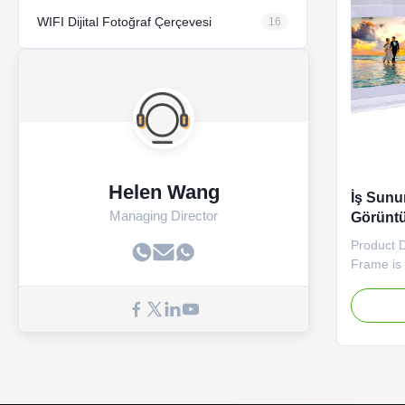
WIFI Dijital Fotoğraf Çerçevesi
16
Helen Wang
İş Sunu
Managing Director
Görüntü
Malzeme
Product D
Biçimle
Frame is 
redefine
our digit
popular f
MP4, and 
versatili
a wide ran