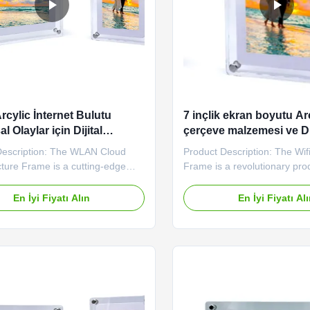
rcylic İnternet Bulutu
7 inçlik ekran boyutu Ar
 Olaylar için Dijital
çerçeve malzemesi ve Di
f Çerçeve
çerçeve kart türü ile Wif
Description: The WLAN Cloud
Product Description: The Wifi
Dijital Çerçeve
icture Frame is a cutting-edge
Frame is a revolutionary pro
c device that revolutionizes the
combines advanced technolo
splay and share our favorite
design, offering a unique way
En İyi Fiyatı Alın
En İyi Fiyatı Al
 This innovative product,
your favorite photos and vide
ing from China, combines modern
in two elegant frame colors 
y with elegant design to create a
White, this digital frame is a 
user experience. ...
addition to any ...