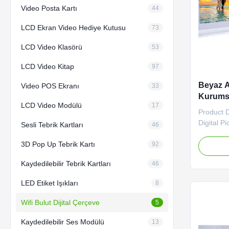
Video Posta Kartı
44
LCD Ekran Video Hediye Kutusu
73
LCD Video Klasörü
53
LCD Video Kitap
97
Beyaz A
Video POS Ekranı
33
Kurumsal
LCD Video Modülü
17
Fotoğra
Product 
Digital P
Sesli Tebrik Kartları
46
electroni
3D Pop Up Tebrik Kartı
way we di
92
memories.
Kaydedilebilir Tebrik Kartları
46
originat
technolog
LED Etiket Işıkları
8
seamless 
Wifi Bulut Dijital Çerçeve
5
Kaydedilebilir Ses Modülü
13