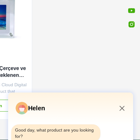
 Çerçeve ve
teklenen
 Cloud Digital
uct that
isplay and
es. Designed
ın
Helen
 this
tured in
4:46 PM
Good day, what product are you looking 
 technology.
for?