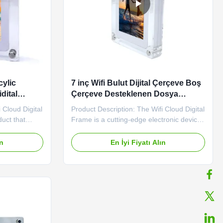
cylic
7 inç Wifi Bulut Dijital Çerçeve Boş
dital
Çerçeve Desteklenen Dosya
i Bulut
Formatları JPEG
 Cloud Digital
Product Description: The Wifi Cloud Digital
duct that
Frame is a cutting-edge electronic device
gy with sleek
that revolutionizes the way you display
 to display
your photos and videos. With support for a
ın
En İyi Fiyatı Alın
os. Available
variety of file formats, including JPEG,
- Blank and
PNG, MP4, and MOV, this digital frame
perfect
offers versatility and convenience for
showcasing ...