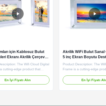
mları için Kablosuz Bulut
Akrilik WiFi Bulut Sanal
leri Ekranı Akrilik Çerçeve
5 inç Ekran Boyutu Des
si Desteklenen Dosya
Dosya Formatları JPEG
escription: The Wifi Cloud Digital
Product Description: The Wifi
ri JPEG
a cutting-edge product that
Frame is a cutting-edge prod
s the way we showcase and enjoy
revolutionizes the way you d
al memories. With support for
share your precious memori
En İyi Fiyatı Alın
En İyi Fiyatı Al
ile formats such as JPEG, PNG,
as a Digital Frame card type,
MOV, this digital frame offers
innovative device is manufac
ty and convenience for displaying
China, ensuring high-quality
ge of ...
craftsmanship and advanced
...