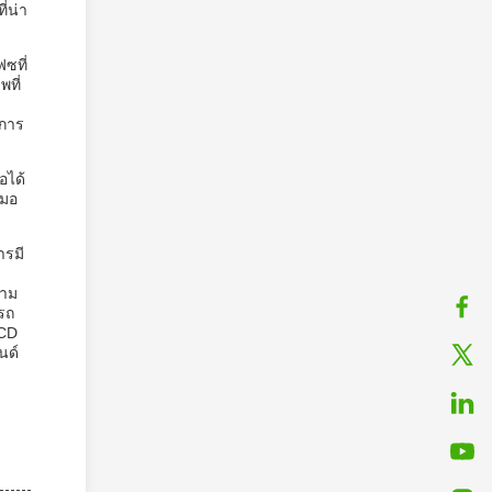
่น่า
ซที่
ที่
นการ
อได้
สมอ
ารมี
วาม
รถ
LCD
นด์