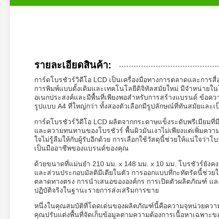
รายละเอียดสินค้า:
การ์ดโบรชัวร์วิดีโอ LCD เป็นเครื่องมือทางการตลาดและการสื่
การพิมพ์แบบดั้งเดิมและเทคโนโลยีดิจิทัลสมัยใหม่ มีจำหน่
อเนกประสงค์และมีพื้นที่เพียงพอสำหรับการสร้างแบรนด์ ข้อคว
รูปแบบ A4 ที่ใหญ่กว่า ทั้งสองตัวเลือกมีรูปลักษณ์ที่ทันสมัยแ
การ์ดโบรชัวร์วิดีโอ LCD ผลิตจากกระดาษแข็งระดับพรีเมียมที่มี
และความทนทานของโบรชัวร์ พื้นผิวมันเงาไม่เพียงแต่เพิ่มความส
ใจไม่รู้ลืมให้กับผู้รับอีกด้วย การเลือกใช้วัสดุนี้ช่วยให้แน่ใ
เป็นมืออาชีพของแบรนด์ของคุณ
ด้วยขนาดที่แม่นยำ 210 มม. x 148 มม. x 10 มม. โบรชัวร์ยังค
และส่วนประกอบมัลติมีเดียในตัว การออกแบบที่กะทัดรัดนี้ช่วยใ
ตลาดทางตรง การนำเสนอขององค์กร การเปิดตัวผลิตภัณฑ์ และก
ปฏิบัติจริงในฐานะรายการส่งเสริมการขาย
หนึ่งในคุณสมบัติที่โดดเด่นของผลิตภัณฑ์นี้คือความจุหน่วยความ
คุณปรับแต่งพื้นที่จัดเก็บข้อมูลตามความต้องการเนื้อหาเฉพา