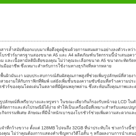
อสารล้ำสมัยที่ออกแบบมาเพื่อดึงดูดผู้ชมด้วยการผสมผสานอย่างลงตัวระหว่า
ายในโบรชัวร์มาตรฐานสองขนาด A5 และ A4 ผลิตภัณฑ์นวัตกรรมนี้นำเสนอคว
าม และเนื้อหามัลติมีเดียของคุณ ไม่ว่าคุณจะเลือกขนาด A5 ขนาดกะทัดรัดห
ละเป็นมืออาชีพ ซึ่งเหมาะสำหรับการใช้งานทางธุรกิจที่หลากหลาย
พื้นผิวมันเงา มอบประสบการณ์สัมผัสคุณภาพสูงที่ช่วยเพิ่มรูปลักษณ์ที่สวยง
วยงามให้กับกราฟิกที่พิมพ์ แต่ยังเพิ่มชั้นของความซับซ้อนที่สร้างความประ
จว่าโบรชัวร์ของคุณโดดเด่นในตลาดที่มีผู้คนพลุกพล่าน ซึ่งสะท้อนถึงคุณภาพแล
งรูปลักษณ์ที่เพรียวบางและหรูหรา ในขณะเดียวกันก็รองรับหน้าจอ LCD ในต
ห้จัดการและส่งไปรษณีย์ได้ง่าย ทำให้เป็นเครื่องมือที่เหมาะสำหรับแคมเปญ
ิจกรรมพิเศษ ลักษณะที่มีน้ำหนักเบาของโบรชัวร์ช่วยเพิ่มความสะดวกแล
จำที่กว้างขวาง ตั้งแต่ 128MB ไปจนถึง 32GB ที่น่าประทับใจ ช่วงกว้างนี้ช่
ะของคุณ ไม่ว่าคุณต้องการแสดงคำเชิญทางวิดีโอสั้น ๆ หรือผลงานการนำเสน