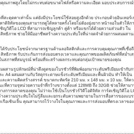
ดีโอคุณภาพสูงโดยไม่กระทบต่อขนาดไฟล์หรือความละเอียด มอบประสบการณ์ที
ที่สะดุดตาเท่านั้น แต่ยังมีประโยชน์ใช้สอยสูงอีกด้วย ประกอบด้วยอินเทอร์เฟ
อหาดิจิทัลของคุณสามารถดูได้หลายครั้งโดยไม่ต้องยุ่งยาก หน้าจอในตัวให้ภาพ
เชิญวิดีโอ LCD ที่สามารถเชิญลูกค้า คู่ค้า หรือแขกได้ด้วยความส่วนตัว ใน
ีประสิทธิภาพ ช่วยให้มืออาชีพสร้างความประทับใจที่น่าจดจำด้วยการผสมผสา
จะได้รับประโยชน์จากมาตรฐานด้านลอจิสติกส์และการควบคุมคุณภาพที่เชื่อถื
มีประสิทธิภาพ รับประกันการส่งมอบตรงเวลาและคุณภาพของผลิตภัณฑ์ที่สม่ำเ
ุณในสภาพที่สมบูรณ์ พร้อมที่จะสร้างผลกระทบต่อกลุ่มเป้าหมายของคุณ
สมผสานรูปลักษณ์ที่น่าดึงดูดของโบรชัวร์ที่พิมพ์ออกมาระดับพรีเมียมเข้ากับก
ะ A4 ผสมผสานกับวัสดุกระดาษแข็งระดับพรีเมียมและพื้นผิวมัน ทำให้เป็น
อาชีพและความคิดสร้างสรรค์ ขนาดกะทัดรัด 210 มม. x 148 มม. x 10 มม. ให้ค
ี่ความจุหน่วยความจำที่กว้างขวางตั้งแต่ 128MB ถึง 32GB ช่วยให้สามา
ทางการตลาดของคุณ ไม่ว่าจะใช้เป็นโบรชัวร์วิดีโอดิจิทัล การ์ดเชิญวิดีโอ 
อสร้างความประทับใจไม่รู้ลืมและยกระดับความพยายามในการสื่อสารของแบร
เรือเซินเจิ้น คุณสามารถไว้วางใจในคุณภาพและการส่งมอบที่ตรงเวลาของ