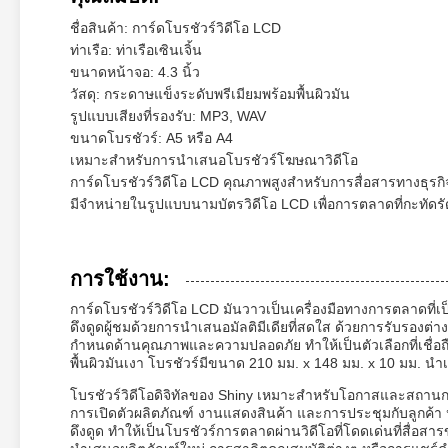
ชื่อสินค้า: การ์ดโบรชัวร์วิดีโอ LCD
ท่าเรือ: ท่าเรือเซินเจิ้น
ขนาดหน้าจอ: 4.3 นิ้ว
วัสดุ: กระดาษแข็งระดับพรีเมียมพร้อมพื้นผิวมัน
รูปแบบเสียงที่รองรับ: MP3, WAV
ขนาดโบรชัวร์: A5 หรือ A4
เหมาะสำหรับการนำเสนอโบรชัวร์โฆษณาวิดีโอ
การ์ดโบรชัวร์วิดีโอ LCD คุณภาพสูงสำหรับการสื่อสารทางธุรกิจ
มีจำหน่ายในรูปแบบนามบัตรวิดีโอ LCD เพื่อการตลาดที่กะทัดร
การใช้งาน:
การ์ดโบรชัวร์วิดีโอ LCD มันวาวเป็นเครื่องมือทางการตลาดที
ดึงดูดผู้ชมด้วยการนำเสนอมัลติมีเดียที่สดใส ด้วยการรับรองต
กำหนดด้านคุณภาพและความปลอดภัย ทำให้เป็นตัวเลือกที่เชื่อถือ
พื้นผิวมันเงา โบรชัวร์มีขนาด 210 มม. x 148 มม. x 10 มม. นำ
โบรชัวร์วิดีโอดิจิทัลของ Shiny เหมาะสำหรับโอกาสและสถาน
การเปิดตัวผลิตภัณฑ์ งานแสดงสินค้า และการประชุมกับลูกค้า หน
ดึงดูด ทำให้เป็นโบรชัวร์การตลาดผ่านวิดีโอที่โดดเด่นที่สื่อ