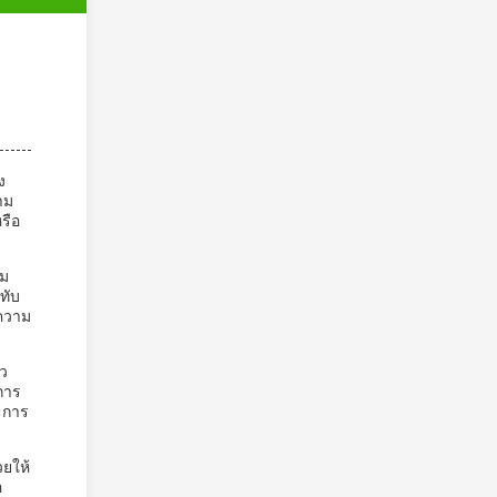
ง
าม
รือ
าม
ทับ
ะความ
ัว
การ
ะการ
วยให้
อ