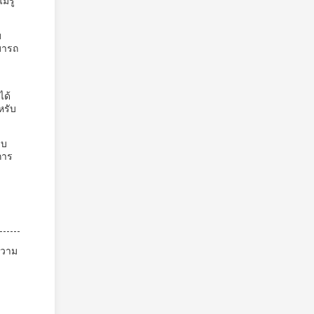
่รู้
บ
มารถ
ได้
หรับ
บบ
การ
ความ