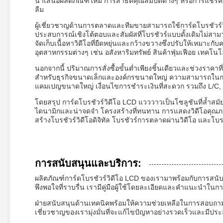
นำเสนอผลิตภัณฑ์ใหม่ การสาธิตคุณสมบัติต่างๆ หรือการแชร์ค
ลืม
ผู้เชี่ยวชาญด้านการตลาดและทีมขายสามารถใช้การ์ดโบรชัวร
ประสบการณ์เชิงโต้ตอบและสัมผัสที่โบรชัวร์แบบดั้งเดิมไม่สาม
จัดเก็บเนื้อหาวิดีโอที่ยืดหยุ่นและกว้างขวางซึ่งปรับให้เหมาะ
อุตสาหกรรมต่างๆ เช่น อสังหาริมทรัพย์ สินค้าฟุ่มเฟือย เทคโนโ
นอกจากนี้ ปริมาณการสั่งซื้อขั้นต่ำเพียงชิ้นเดียวและช่วงราคาท
สำหรับธุรกิจขนาดเล็กและองค์กรขนาดใหญ่ ความสามารถในการจั
แคมเปญขนาดใหญ่ เงื่อนไขการชำระเงินที่สะดวก รวมถึง L/C, T
โดยสรุป การ์ดโบรชัวร์วิดีโอ LCD แวววาวเป็นโซลูชันที่ล้
ไดนามิกและน่าจดจำ โครงสร้างที่ทนทาน การแสดงวิดีโอคุณภาพสูง
สร้างโบรชัวร์วิดีโอดิจิทัล โบรชัวร์การตลาดผ่านวิดีโอ แล
การสนับสนุนและบริการ:
ผลิตภัณฑ์การ์ดโบรชัวร์วิดีโอ LCD ของเรามาพร้อมกับการสนับ
พึงพอใจที่ราบรื่น เรามีคู่มือผู้ใช้โดยละเอียดและคำแนะนำในการ
ฝ่ายสนับสนุนด้านเทคนิคพร้อมให้ความช่วยเหลือในการสอบถาม
เชี่ยวชาญของเรามุ่งมั่นที่จะแก้ไขปัญหาอย่างรวดเร็วและมีประ