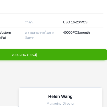
ราคา:
USD 16-20/PCS
 Western
ความสามารถในการ
40000PCS/month
yPal
จัดหา:
ส
อ
บ
ถ
า
ม
ต
อ
น
น
Helen Wang
Managing Director