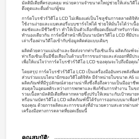
มัลติมีเดียที่ครอบคลุม หน่วยความจำขนาดใหญ่ช่วยให้เล่นวิ
ดึงดูดและดื่มด่ำแก่ผู้ชม
การ์ดโบรชัวร์วิดีโอ LCD ไม่เพียงแต่เป็นโซลูชันการตลาดดิจิทัล
ใช้งานง่ายและแบตเตอรี่แบบชาร์จไฟได้ ช่วยให้มั่นใจได้ว่าเนื้
คมชัดและมีชีวิตชีวา ทำให้เป็นตัวเลือกที่ยอดเยี่ยมสำหรับการ์ด
ทำนองเดียวกัน การ์ดนี้ทำหน้าที่เป็นนามบัตรวิดีโอ LCD ที่ม
เล่าเรื่องผ่านวิดีโอเข้ากับข้อมูลติดต่อแบบเดิมๆ
ผลิตด้วยความแม่นยำและจัดส่งจากท่าเรือเซินเจิ้น ผลิตภัณฑ์
ท่าเรือเซินเจิ้นมีชื่อเสียงในด้านบริการขนถ่ายและส่งออกที่
เพื่อให้แน่ใจว่าการ์ดโบรชัวร์วิดีโอ LCD ของคุณจะไปถึงมือค
โดยสรุป การ์ดโบรชัวร์วิดีโอ LCD เป็นเครื่องมืออันทรงพลังที่ผ
ส่วนร่วมแบบไดนามิกของวิดีโอดิจิทัล มีจำหน่ายในขนาด A5 แล
ผลิตภัณฑ์ที่มีรูปลักษณ์สวยงามน่าทึ่งซึ่งสื่อถึงความเป็นมือ
สมดุลในอุดมคติระหว่างการพกพาและฟังก์ชันการทำงาน ในขณะท
รวมเนื้อหามัลติมีเดียที่หลากหลายซึ่งปรับให้เหมาะกับเป้าหมาย
หรือนามบัตรวิดีโอ LCD ผลิตภัณฑ์นี้ได้รับการออกแบบมาเพื่
ของคุณ ด้วยการผลิตและการขนส่งที่อำนวยความสะดวกผ่านท่า
เครื่องมือทางการตลาดที่ยอดเยี่ยมนี้
คุณสมบัติ: