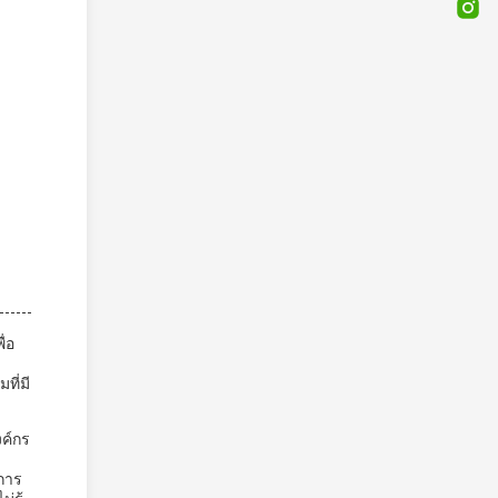
่อ
ที่มี
ค์กร
นการ