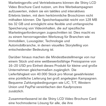
Marketingprofis und Vertriebsteams können die Shiny LCD
Video Brochure Card nutzen, um ihre Werbekampagnen
aufzuwerten, indem sie ein taktiles und interaktives
Erlebnis bieten, mit dem herkömmliche Broschüren nicht
mithalten können. Die Speicherkapazität reicht von 128 MB
bis 32 GB und ermöglicht eine flexible und umfangreiche
Speicherung von Videoinhalten, die auf spezifische
Marketinganforderungen zugeschnitten ist. Dies macht es
zu einem hervorragenden Werkzeug für Branchen wie
Immobilien, Luxusgüter, Technologie und
Automobilbranche, in denen visuelles Storytelling von
entscheidender Bedeutung ist.
Darüber hinaus machen die Mindestbestellmenge von nur
einem Stück und eine wettbewerbsfähige Preisspanne von
16–20 USD pro Einheit dieses Produkt für kleine und große
Unternehmen gleichermaßen zugänglich. Die
Lieferfähigkeit von 40.000 Stück pro Monat gewährleistet
eine pünktliche Lieferung bei groß angelegten Kampagnen.
Bequeme Zahlungsbedingungen wie L/C, T/T, Western
Union und PayPal vereinfachen den Kaufprozess
zusätzlich.
Zusammenfassend ist die Shiny LCD Video Brochure Card
eine hochmoderne Lösung für alle, die ihre