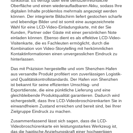
funktional. Es verfügt über eine benutzerfreundliche
Oberfläche und einen wiederaufladbaren Akku, sodass Ihre
digitalen Inhalte problemlos mehrmals angezeigt werden
können. Der integrierte Bildschirm liefert gestochen scharfe
und lebendige Bilder und ist somit eine ausgezeichnete
Wahl für eine LCD-Video-Einladungskarte, mit der Sie
Kunden, Partner oder Gäste mit einer persönlichen Note
einladen können. Ebenso dient es als effektive LCD-Video-
Visitenkarte, die es Fachleuten ermöglicht, durch die
Kombination von Video-Storytelling mit herkömmlichen
Kontaktinformationen einen unvergesslichen Eindruck zu
hinterlassen.
Das mit Präzision hergestellte und vom Shenzhen-Hafen
aus versandte Produkt profitiert von zuverlässigen Logistik-
und Qualitätskontrollstandards. Der Hafen von Shenzhen
ist bekannt für seine effizienten Umschlag- und
Exportdienste, die eine pünktliche Lieferung und eine
gleichbleibende Produktqualität garantieren. Dadurch wird
sichergestellt, dass Ihre LCD-Videobroschürenkarten Sie in
einwandfreiem Zustand erreichen und bereit sind, bei Ihrer
Zielgruppe Eindruck zu machen.
Zusammenfassend lässt sich sagen, dass die LCD-
Videobroschürenkarte ein leistungsstarkes Werkzeug ist,
das die haptische Anziehungskraft einer hochwertigen