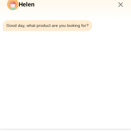
Videos
Helen
Über Uns
11:30 PM
Fabrik-Ausflug
Good day, what product are you looking for?
Qualitätskontrolle
Treten Sie Mit Uns In Verbindung
Fordern Sie Ein Zitat
Nachrichten
Dongguan Hesheng Creative Technology Co., Ltd.
86--13714787196
helen@heshengcards.com
Follow Us