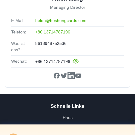
Managing Director
E-Mail:
helen@heshengcards.com
Telefon:
+86 13714787196
Was ist
8618948752536
das?:
Wechat:
+86 13714787196
Schnelle Links
Haus
Produkte