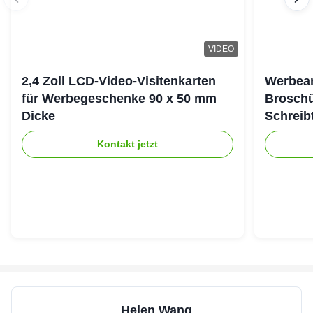
VIDEO
2,4 Zoll LCD-Video-Visitenkarten
Werbean
für Werbegeschenke 90 x 50 mm
Brosch
Dicke
Schreib
Kontakt jetzt
Helen Wang