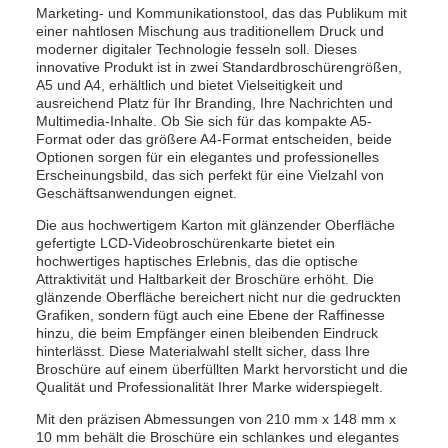
Marketing- und Kommunikationstool, das das Publikum mit
einer nahtlosen Mischung aus traditionellem Druck und
moderner digitaler Technologie fesseln soll. Dieses
innovative Produkt ist in zwei Standardbroschürengrößen,
A5 und A4, erhältlich und bietet Vielseitigkeit und
ausreichend Platz für Ihr Branding, Ihre Nachrichten und
Multimedia-Inhalte. Ob Sie sich für das kompakte A5-
Format oder das größere A4-Format entscheiden, beide
Optionen sorgen für ein elegantes und professionelles
Erscheinungsbild, das sich perfekt für eine Vielzahl von
Geschäftsanwendungen eignet.
Die aus hochwertigem Karton mit glänzender Oberfläche
gefertigte LCD-Videobroschürenkarte bietet ein
hochwertiges haptisches Erlebnis, das die optische
Attraktivität und Haltbarkeit der Broschüre erhöht. Die
glänzende Oberfläche bereichert nicht nur die gedruckten
Grafiken, sondern fügt auch eine Ebene der Raffinesse
hinzu, die beim Empfänger einen bleibenden Eindruck
hinterlässt. Diese Materialwahl stellt sicher, dass Ihre
Broschüre auf einem überfüllten Markt hervorsticht und die
Qualität und Professionalität Ihrer Marke widerspiegelt.
Mit den präzisen Abmessungen von 210 mm x 148 mm x
10 mm behält die Broschüre ein schlankes und elegantes