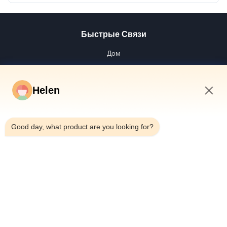
Быстрые Связи
Дом
Продукты
Видео
Helen
О Нас
1:03 PM
Путешествие Фабрики
Good day, what product are you looking for?
Проверка Качества
Свяжитесь Мы
Спросите Цитату
Новости
Dongguan Hesheng Creative Technology Co., Ltd.
86--13714787196