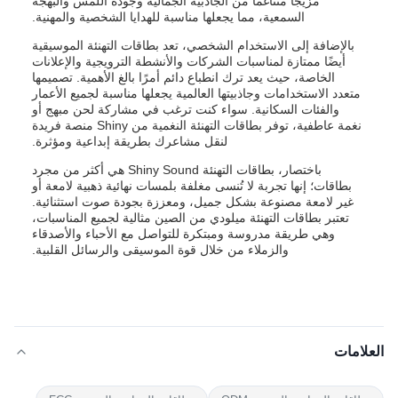
مزيجًا متناغمًا من الجاذبية الجمالية وجودة اللمس والبهجة
السمعية، مما يجعلها مناسبة للهدايا الشخصية والمهنية.
بالإضافة إلى الاستخدام الشخصي، تعد بطاقات التهنئة الموسيقية
أيضًا ممتازة لمناسبات الشركات والأنشطة الترويجية والإعلانات
الخاصة، حيث يعد ترك انطباع دائم أمرًا بالغ الأهمية. تصميمها
متعدد الاستخدامات وجاذبيتها العالمية يجعلها مناسبة لجميع الأعمار
والفئات السكانية. سواء كنت ترغب في مشاركة لحن مبهج أو
نغمة عاطفية، توفر بطاقات التهنئة النغمية من Shiny منصة فريدة
لنقل مشاعرك بطريقة إبداعية ومؤثرة.
باختصار، بطاقات التهنئة Shiny Sound هي أكثر من مجرد
بطاقات؛ إنها تجربة لا تُنسى مغلفة بلمسات نهائية ذهبية لامعة أو
غير لامعة مصنوعة بشكل جميل، ومعززة بجودة صوت استثنائية.
تعتبر بطاقات التهنئة ميلودي من الصين مثالية لجميع المناسبات،
وهي طريقة مدروسة ومبتكرة للتواصل مع الأحباء والأصدقاء
والزملاء من خلال قوة الموسيقى والرسائل القلبية.
العلامات