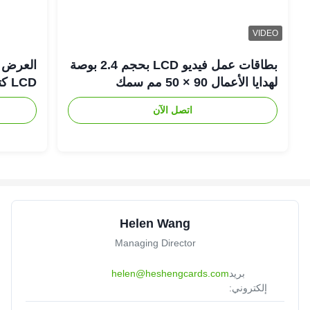
VIDEO
بطاقات عمل فيديو LCD بحجم 2.4 بوصة
لهدايا الأعمال 90 × 50 مم سمك
LCD كتيب تقويم مكتب
اتصل الآن
Helen Wang
Managing Director
بريد
helen@heshengcards.com
إلكتروني: