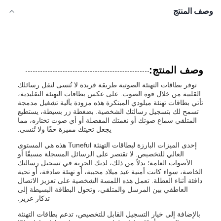
وصف المنتج
وصف المنتج:
توفر بطاقات التهنئة الصوتية طريقة فريدة لا تُنسى لنقل رسائلك
القلبية من خلال قوة الصوت. على عكس بطاقات التهنئة التقليدية،
تأتي بطاقات تهنئة ميلودي المبتكرة هذه مزودة بآلية تشغيل مدمجة
تسمح لك بتسجيل رسالتك الشخصية. بضغطة زر بسيطة، يستطيع
المتلقي سماع صوتك أو نغمتك المفضلة أو أي صوت تختاره، مما
يجعل تحيتك مميزة حقًا ولا تُنسى.
إحدى الميزات البارزة لبطاقات التهنئة Tuneful هذه هي المستوى
العالي للتخصيص. لا تقتصر على الرسائل المسجلة مسبقًا أو
الأصوات العامة؛ بدلاً من ذلك، لديك الحرية في تسجيل رسالتك
الخاصة، سواء كانت أمنية عيد ميلاد محببة، أو تهنئة صادقة، أو تحية
دافئة أثناء العطلة. تعمل هذه اللمسة الشخصية على تعزيز الاتصال
العاطفي بين المرسل والمتلقي، وتحول البطاقة البسيطة إلى
تذكار عزيز.
بالإضافة إلى خيار التسجيل القابل للتخصيص، تدعم بطاقات التهنئة