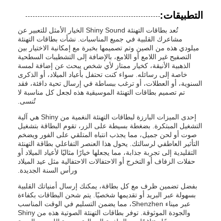
التطبيقات:
تُعد بطاقات التهنئة Shiny Sound الخيار الأمثل للتعبير عن
مشاعرك القلبية في جميع المناسبات. نشأت بطاقات التهنئة
ميلودي هذه من الصين وتم تصميمها بخبرة مع إمكانية الاختيار بين
التصفيح غير اللامع أو اللامع، بالإضافة إلى التشطيبات السطحية
الذهبية الأنيقة، كخيار ممتاز لأي شخص يبحث عن إضافة لمسة
خاصة إلى رسائله. سواء كنت تحتفل بأعياد الميلاد، أو الذكرى
السنوية، أو العطلات، أو ترغب ببساطة في إرسال تحية دافئة، فقد
تم تصميم بطاقات التهنئة الموسيقية هذه لجعل كل مناسبة لا
تُنسى.
إحدى الميزات البارزة لبطاقات التهنئة النغمية من Shiny هي آلية
التشغيل المبتكرة. بضغطة بسيطة على الزر، تقوم البطاقة بتشغيل
صوت أو لحن جميل، مما يجذب انتباه المتلقي على الفور ويضخم
التأثير العاطفي لرسالتك. يحول هذا العنصر التفاعلي بطاقة التهنئة
التقليدية إلى تجربة جذابة، مما يجعلها خيارًا مثاليًا لأعياد الميلاد أو
حفلات الزفاف أو التخرج أو الاحتفالات الاحتفالية مثل عيد الميلاد
ورأس السنة الجديدة.
بفضل تضمين ظرف مع كل بطاقة، يمكنك إرسال أمنياتك القلبية
بسهولة عبر البريد أو تقديمها شخصيًا. يتم شحن البطاقات بكفاءة
عبر ميناء Shenzhen، مما يضمن التسليم في الوقت المناسب
والجودة الموثوقة. توفر بطاقات التهنئة الصوتية هذه من Shiny