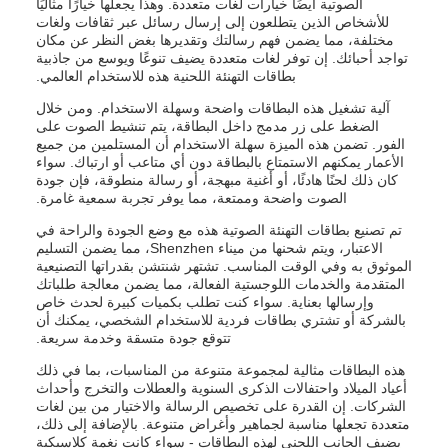
الصوتية أيضًا خيارات لغات متعددة. وهذا يجعلها خيارًا مثاليًا
للأشخاص الذين يتطلعون إلى إرسال رسائل عبر ثقافات ولغات
مختلفة، مما يضمن فهم رسالتك وتقديرها بغض النظر عن مكان
تواجد أحبائك. إن توفر لغات متعددة يضيف تنوعًا ويوسع من جاذبية
بطاقات التهنئة اللحنية هذه للاستخدام العالمي.
آلية تشغيل هذه البطاقات واضحة وسهلة الاستخدام. ومن خلال
الضغط على زر مدمج داخل البطاقة، يتم تنشيط الصوت على
الفور. تضمن هذه الميزة سهلة الاستخدام أن المستلمين من جميع
الأعمار يمكنهم الاستمتاع بالبطاقة دون أي متاعب أو ارتباك. سواء
كان ذلك لحنًا هادئًا، أو أغنية مبهجة، أو رسالة منطوقة، فإن جودة
الصوت واضحة وممتعة، مما يوفر تجربة سمعية غامرة.
تم تصنيع بطاقات التهنئة الصوتية هذه مع وضع الجودة والراحة في
الاعتبار، ويتم شحنها من ميناء Shenzhen، مما يضمن التسليم
الموثوق به وفي الوقت المناسب. تشتهر شنتشن بقدراتها التصنيعية
المتقدمة والخدمات اللوجستية الفعالة، مما يضمن معالجة طلباتك
وإرسالها بعناية. سواء كنت تطلب بكميات كبيرة لحدث خاص
بالشركة أو تشتري بطاقات فردية للاستخدام الشخصي، يمكنك أن
تتوقع جودة متسقة وخدمة سريعة.
هذه البطاقات مثالية لمجموعة متنوعة من المناسبات، بما في ذلك
أعياد الميلاد واحتفالات الذكرى السنوية والعطلات والتخرج وأحداث
الشركات. إن القدرة على تخصيص الرسالة والاختيار من بين لغات
متعددة تجعلها مناسبة لجماهير وأغراض متنوعة. بالإضافة إلى ذلك،
يضيف الجانب اللحني لهذه البطاقات - سواء كانت نغمة كلاسيكية