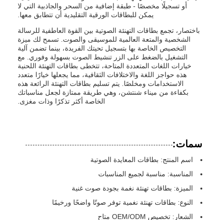
أو تسجيلًا مخصصًا - طبقة إضافية من السحر والجاذبية التي لا
يمكن للبطاقات الورقية التقليدية أن تتطابق معها.
باختصار، تجمع بطاقات التهنئة الصوتية بين القوة العاطفية للرسالة
الشخصية والمتعة العالمية للموسيقى والصوت. تسمح لك ميزة
التخصيص الخاصة بها بتسجيل تحيتك الفريدة، بينما تضمن آلية
التشغيل بالضغط على الزر تنشيط الصوت بسهولة وفوري. مع
خيارات اللغات المتعددة المتاحة، تتخطى بطاقات التهنئة اللحنية
هذه حواجز اللغة والاختلافات الثقافية، مما يجعلها خيارًا متعدد
الاستخدامات ومخلصًا. يتم تسليم بطاقات التهنئة الرائعة هذه
بكفاءة من ميناء شنتشن، وهي طريقة ممتازة لجعل مناسباتك
الخاصة أكثر تذكرًا وذات مغزى.
سمات:
اسم المنتج: بطاقات المعايدة الصوتية
المناسبة: مناسبة لجميع المناسبات
الميزة: بطاقات تهنئة نغمة بجودة صوت غنية
النوع: بطاقات تهنئة نغمية توفر صوتًا واضحًا ورخيمًا
الشعار: تخصيص OEM/ODM متاح