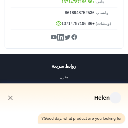
هاتف:
+86 13714787196
واتساب:
8618948752536
(ويتشات):
+86 13714787196
روابط سريعة
منزل
منتجات
أشرطة فيديو
Helen
معلومات عنا
10:35 AM
جولة في المعمل
Good day, what product are you looking for?
رقابة جودة