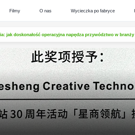
Filmy
O nas
Wycieczka po fabryce
a: jak doskonałość operacyjna napędza przywództwo w branży