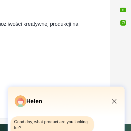
żliwości kreatywnej produkcji na
Następny wpis
Helen
12:36 PM
Good day, what product are you looking 
for?