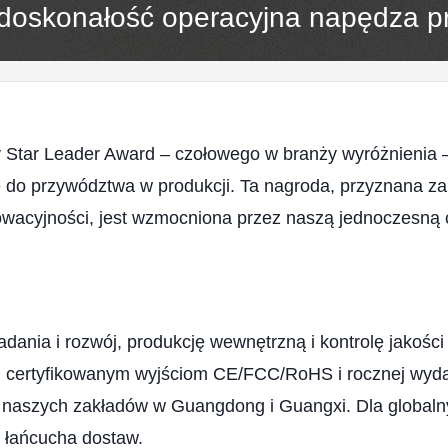
 doskonałość operacyjna napędza 
Star Leader Award – czołowego w branży wyróżnienia – fi
 do przywództwa w produkcji. Ta nagroda, przyznana za
owacyjności, jest wzmocniona przez naszą jednoczesną ce
ania i rozwój, produkcję wewnętrzną i kontrolę jakości
 certyfikowanym wyjściom CE/FCC/RoHS i rocznej wydajn
i naszych zakładów w Guangdong i Guangxi. Dla global
o łańcucha dostaw.