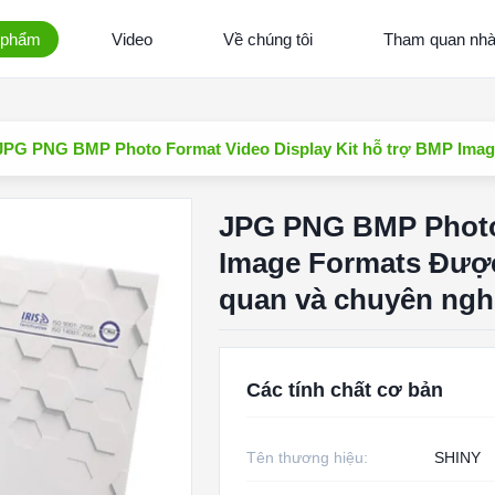
 phẩm
Video
Về chúng tôi
Tham quan nh
JPG PNG BMP Photo Format Video Display Kit hỗ trợ BMP Image
JPG PNG BMP Photo 
Image Formats Được 
quan và chuyên ngh
Các tính chất cơ bản
Tên thương hiệu:
SHINY