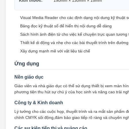
Kích thước:
190mm × 130mm × 15mm
Visual Media Reader cho các định dạng nội dung kỹ thuật 
Bảng đọc kỹ thuật số để hiển thị nội dung dễ dàng
Sách hình ảnh điện tử cho việc kể chuyện trực quan tương 
Thiết kế di động và nhẹ cho các bài thuyết trình trên đường
Xây dựng mạnh mẽ với vật liệu tái chế
Ứng dụng
Nền giáo dục
Giáo viên và nhà giáo dục có thể sử dụng thiết bị xem màn hình
phương tiện thu hút sự chú ý của học sinh và nâng cao trải ng
Công ty & Kinh doanh
Lý tưởng cho các cuộc họp, thuyết trình và ra mắt sản phẩm để 
chỉnh CMYK sôi động,đảm bảo giao tiếp rõ ràng và chuyên ngh
Các sự kiện tiếp thị và quảng cáo