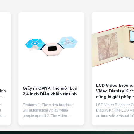
o
LCD Video Brochu
Giấy in CMYK Thẻ mời Lcd
ích
Video Display Kit 
2,4 inch Điều khiển từ tính
cũng là giải pháp 
để nâng cao nhận 
s
Features 1. The video brochure
LCD Video Brochure C
sự tham gia của k
l
will automatically play while
Display Kit The LCD Vi
hàng và tiếp thị t
size
people open it 2. The video
an innovative Visual In
ays
brochure can be activated ways,
Reader that combines tr
a
can be ON/OFF Switch, a magnetic
book format with advanc
at
switch, a light sensor, a shadow
technology. This versat