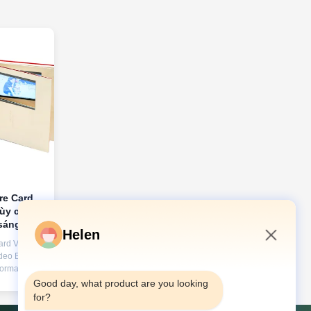
re Card
tùy chỉnh
sáng tạo
Helen
thức về
ard Video
hách
deo Book is
9:05 AM
ương tác
formation
aditional
Good day, what product are you looking 
ed digital
for?
ile Video