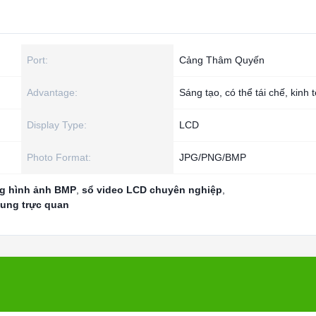
Port:
Cảng Thâm Quyến
Advantage:
Sáng tạo, có thể tái chế, kinh t
Display Type:
LCD
Photo Format:
JPG/PNG/BMP
ng hình ảnh BMP
,
sổ video LCD chuyên nghiệp
,
 dung trực quan