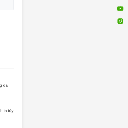
ng đa
h in tùy