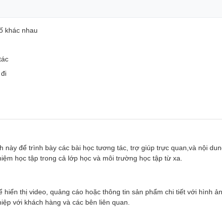
số khác nhau
tác
 đi
 này để trình bày các bài học tương tác, trợ giúp trực quan,và nội du
hiệm học tập trong cả lớp học và môi trường học tập từ xa.
hiển thị video, quảng cáo hoặc thông tin sản phẩm chi tiết với hình ản
iệp với khách hàng và các bên liên quan.