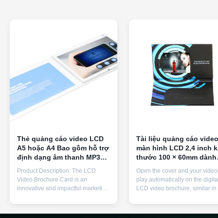
Thẻ quảng cáo video LCD
Tài liệu quảng cáo vide
A5 hoặc A4 Bao gồm hỗ trợ
màn hình LCD 2,4 inch k
định dạng âm thanh MP3
thước 100 × 60mm dành
Được thiết kế để nâng cao
cho quảng cáo quà tặng
Product Description: The LCD
Open the cover and your video
tính năng nhắn tin và kể
Video Brochure Card is an
play automatically on the digita
chuyện bằng hình ảnh
innovative and impactful marketing
LCD video brochure, similar in 
solution designed to captivate
to a normal business card, alw
audiences and deliver your
ready to play your videos with 
message with stunning visual
built-in rechargeable battery th