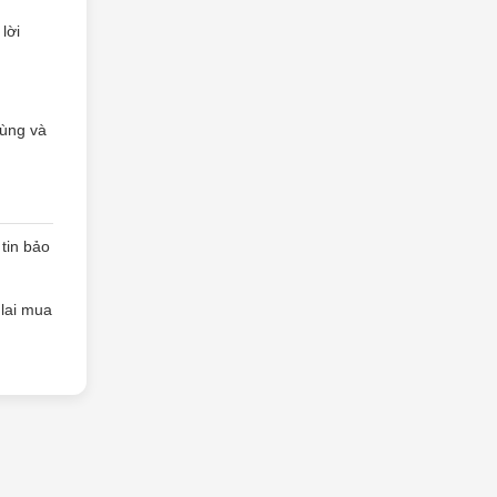
lời
dùng và
tin bảo
lai mua