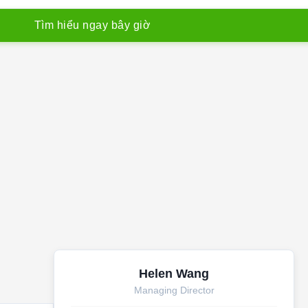
T
ì
m
h
i
ể
u
n
g
a
y
b
â
y
g
i
ờ
Helen Wang
Managing Director