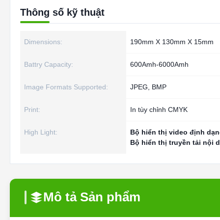
Thông số kỹ thuật
Dimensions:
190mm X 130mm X 15mm
Battry Capacity:
600Amh-6000Amh
Image Formats Supported:
JPEG, BMP
Print:
In tùy chỉnh CMYK
High Light:
Bộ hiển thị video định dạ
Bộ hiển thị truyền tải nội
Mô tả Sản phẩm