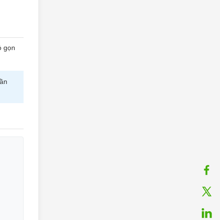
ỏ gọn
lần