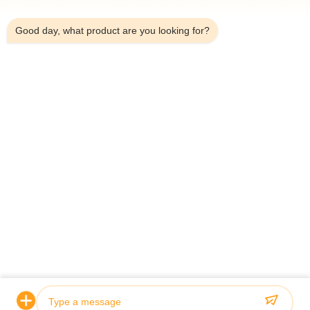
8:51 AM
Tham Quan Nhà Máy
Good day, what product are you looking for?
Kiểm Soát Chất Lượng
Liên Hệ Chúng Tôi
Yêu Cầu Báo Giá
Tin Tức
Dongguan Hesheng Creative Technology Co., Ltd.
0086-13714787196
helen@heshengcards.com
Follow Us
© 2026 Dongguan Hesheng Creative Technology Co., Ltd.. All Rights
Reserved.