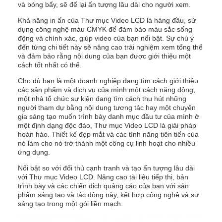
và bóng bẩy, sẽ để lại ấn tượng lâu dài cho người xem.
Khả năng in ấn của Thư mục Video LCD là hàng đầu, sử
dụng công nghệ màu CMYK để đảm bảo màu sắc sống
động và chính xác, giúp video của bạn nổi bật. Sự chú ý
đến từng chi tiết này sẽ nâng cao trải nghiệm xem tổng thể
và đảm bảo rằng nội dung của bạn được giới thiệu một
cách tốt nhất có thể.
Cho dù bạn là một doanh nghiệp đang tìm cách giới thiệu
các sản phẩm và dịch vụ của mình một cách năng động,
một nhà tổ chức sự kiện đang tìm cách thu hút những
người tham dự bằng nội dung tương tác hay một chuyên
gia sáng tạo muốn trình bày danh mục đầu tư của mình ở
một định dạng độc đáo, Thư mục Video LCD là giải pháp
hoàn hảo. Thiết kế đẹp mắt và các tính năng tiên tiến của
nó làm cho nó trở thành một công cụ linh hoạt cho nhiều
ứng dụng.
Nổi bật so với đối thủ cạnh tranh và tạo ấn tượng lâu dài
với Thư mục Video LCD. Nâng cao tài liệu tiếp thị, bản
trình bày và các chiến dịch quảng cáo của bạn với sản
phẩm sáng tạo và tác động này, kết hợp công nghệ và sự
sáng tạo trong một gói liền mạch.