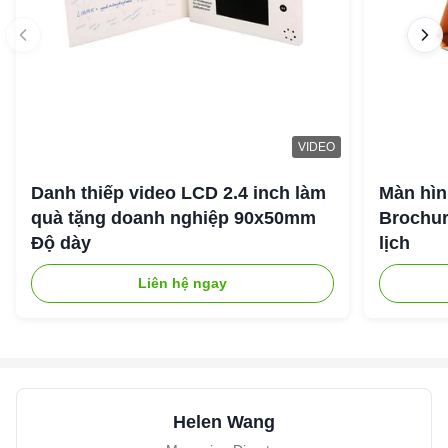
VIDEO
Danh thiếp video LCD 2.4 inch làm
Màn hìn
quà tặng doanh nghiệp 90x50mm
Brochur
Độ dày
lịch
Liên hệ ngay
Helen Wang