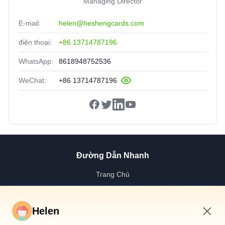
Managing Director
E-mail:
helen@heshengcards.com
điện thoại:
+86 13714787196
WhatsApp:
8618948752536
WeChat:
+86 13714787196
Đường Dẫn Nhanh
Trang Chủ
Các Sản Phẩm
Video
Helen
Về Chúng Tôi