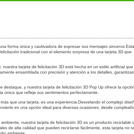
 una forma única y cautivadora de expresar sus mensajes sinceros.Est
felicitación tradicional con el elemento sorpresa de una tarjeta 3D que
nuestra tarjeta de felicitación 3D está hecha en un estilo artificial que
samente ensamblada con precisión y atención a los detalles, garantiza
 destaque, y nuestra tarjeta de felicitación 3D Pop Up ofrece la opció
ta única que refleje sus sentimientos perfectamente.
es más que una tarjeta; es una experiencia.Desvelando el complejo dise
onvierte en una opción ideal para diversas ocasiones, desde cumpleañ
 ambiente, nuestra tarjeta de felicitación 3D es un producto reciclable 
les de alta calidad que pueden reciclarse fácilmente, esta tarjeta no s
edio ambiente.