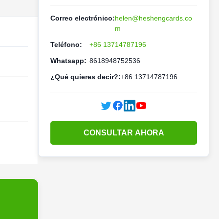
Correo electrónico:
helen@heshengcards.co
m
Teléfono:
+86 13714787196
Whatsapp:
8618948752536
¿Qué quieres decir?:
+86 13714787196
CONSULTAR AHORA