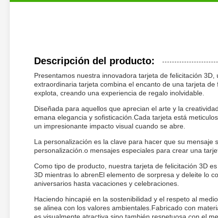
Descripción del producto:
Presentamos nuestra innovadora tarjeta de felicitación 3D,
extraordinaria tarjeta combina el encanto de una tarjeta de 
explota, creando una experiencia de regalo inolvidable.
Diseñada para aquellos que aprecian el arte y la creatividad, 
emana elegancia y sofisticación.Cada tarjeta está meticulo
un impresionante impacto visual cuando se abre.
La personalización es la clave para hacer que su mensaje se
personalización.o mensajes especiales para crear una tarje
Como tipo de producto, nuestra tarjeta de felicitación 3D 
3D mientras lo abrenEl elemento de sorpresa y deleite lo c
aniversarios hasta vacaciones y celebraciones.
Haciendo hincapié en la sostenibilidad y el respeto al medio
se alinea con los valores ambientales.Fabricado con materia
es visualmente atractiva sino también respetuosa con el m