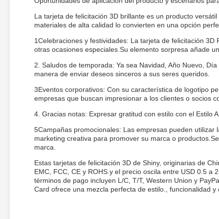
Oportunidades de aplicación del producto y escenarios para l
La tarjeta de felicitación 3D brillante es un producto vers
materiales de alta calidad lo convierten en una opción perf
1Celebraciones y festividades: La tarjeta de felicitación 3
otras ocasiones especiales.Su elemento sorpresa añade un 
2. Saludos de temporada: Ya sea Navidad, Año Nuevo, Día de
manera de enviar deseos sinceros a sus seres queridos.
3Eventos corporativos: Con su característica de logotipo pers
empresas que buscan impresionar a los clientes o socios c
4. Gracias notas: Expresar gratitud con estilo con el Estilo Ar
5Campañas promocionales: Las empresas pueden utilizar la 
marketing creativa para promover su marca o productos.Se p
marca.
Estas tarjetas de felicitación 3D de Shiny, originarias de C
EMC, FCC, CE y ROHS.y el precio oscila entre USD 0.5 a 2 p
términos de pago incluyen L/C, T/T, Western Union y PayP
Card ofrece una mezcla perfecta de estilo., funcionalidad y