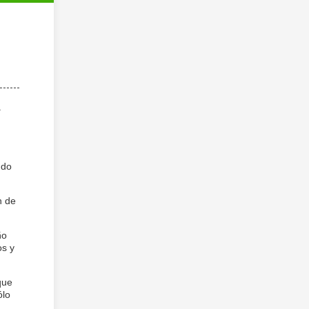
a
ndo
n de
ño
os y
que
ólo