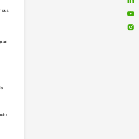
y sus
gran
la
ucto