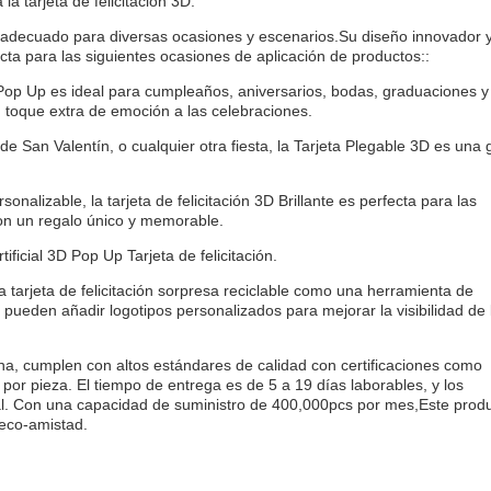
a tarjeta de felicitación 3D:
átil adecuado para diversas ocasiones y escenarios.Su diseño innovador 
ecta para las siguientes ocasiones de aplicación de productos::
D Pop Up es ideal para cumpleaños, aniversarios, bodas, graduaciones y
toque extra de emoción a las celebraciones.
 San Valentín, o cualquier otra fiesta, la Tarjeta Plegable 3D es una 
onalizable, la tarjeta de felicitación 3D Brillante es perfecta para las
on un regalo único y memorable.
tificial 3D Pop Up Tarjeta de felicitación.
tarjeta de felicitación sorpresa reciclable como una herramienta de
ueden añadir logotipos personalizados para mejorar la visibilidad de 
hina, cumplen con altos estándares de calidad con certificaciones como
or pieza. El tiempo de entrega es de 5 a 19 días laborables, y los
al. Con una capacidad de suministro de 400,000pcs por mes,Este prod
 eco-amistad.