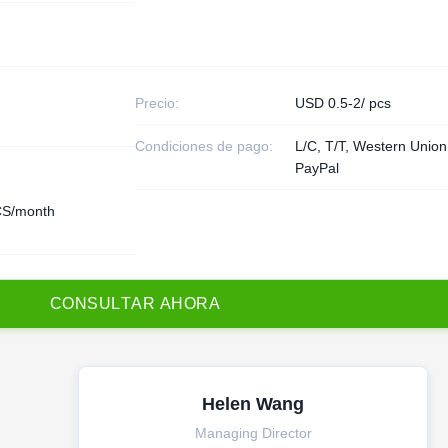
Precio:
USD 0.5-2/ pcs
Condiciones de pago:
L/C, T/T, Western Union
PayPal
S/month
C
O
N
S
U
L
T
A
R
A
H
O
R
A
Helen Wang
Managing Director