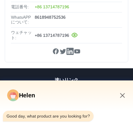
電話番号:
+86 13714787196
WhatsAPP
8618948752536
について:
ウェチャッ
+86 13714787196
ト:
速いリンク
家
Helen
プロダクト
11:30 AM
ビデオ
私達について
Good day, what product are you looking for?
工場旅行
品質管理