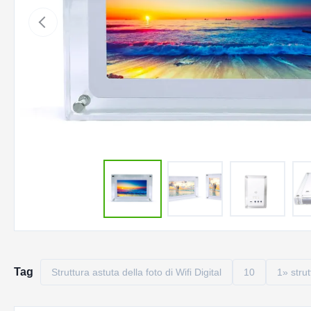
Tag
Struttura astuta della foto di Wifi Digital
10
1» strut