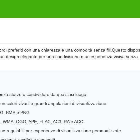
icordi preferiti con una chiarezza e una comodità senza fili.Questo disposi
un design elegante per una condivisione e un'esperienza visiva senza
senza sforzo e condividere da qualsiasi luogo
 colori vivaci e grandi angolazioni di visualizzazione
PEG, BMP e PNG
P1, WMA, OGG, APE, FLAC, AC3, RA e ACC
zione regolabili per esperienze di visualizzazione personalizzate
rivanie, scaffali o caminetti