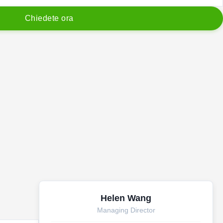
C
h
i
e
d
e
t
e
o
r
a
Helen Wang
Managing Director