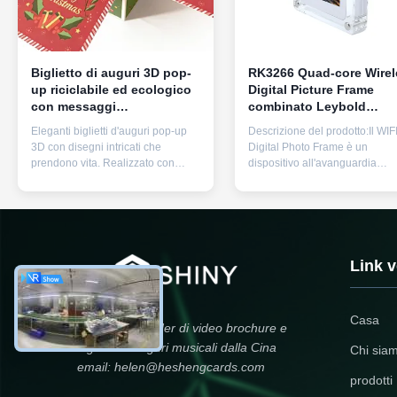
Biglietto di auguri 3D pop-
RK3266 Quad-core Wirel
up riciclabile ed ecologico
Digital Picture Frame
con messaggi
combinato Leybold
personalizzati e opzioni di
Vacuum Pump che
Eleganti biglietti d'auguri pop-up
Descrizione del prodotto:Il WIF
spessore 2mm/3mm
garantisce un trasferime
3D con disegni intricati che
Digital Photo Frame è un
e una visualizzazione s
prendono vita. Realizzato con
dispositivo all'avanguardia
fili
materiali riciclabili con opzioni di
progettato per far rivivere i tuoi
spessore 2 mm/3 mm.
ricordi preziosi con eccezional
Personalizzabile con messaggi
chiarezza e comodità.Questa
personalizzati per compleanni,
cornice fotografica fornisce un
anniversari e festività. Leggero
qualità dell' immagine mozzafi
(50-70 g) e include busta.
con angoli di visione ampi e ric
Link v
colori ...
Casa
Produttore leader di video brochure e
biglietti di auguri musicali dalla Cina
Chi sia
email: helen@heshengcards.com
prodotti