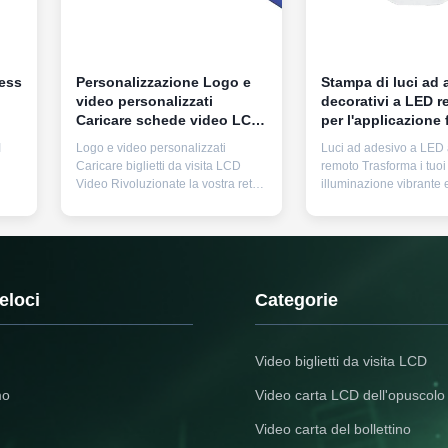
ess
Personalizzazione Logo e
Stampa di luci ad 
video personalizzati
decorativi a LED r
Caricare schede video LCD
per l'applicazione 
da 7,0 pollici dotate di una
l'illuminazione dur
I
Logo e video personalizzati
Luci ad adesivo a LED 
nto
costruzione robusta e di
Caricare biglietti da visita LCD
remoto Trasforma i tuoi
enza
un'uscita video costante a
Video Rivoluzionate la vostra rete
illuminazione vibrante 
lungo termine
aziendale con le nostre carte da
personalizzabile usando
e
visita LCD video
innovativi adesivi LED 
all'avanguardia.offrire un modo
remoto.creare punti foca
a
unico e coinvolgente per
abbaglianti da superfici
ato
presentare il proprio
Caratteristiche chiave 
chi,
marchioProgettate con precisione
colori: multicolore, bia
eloci
Categorie
per le esigenze professionali,
bianco ...
queste ...
Video biglietti da visita LCD
mo
Video carta LCD dell'opuscolo
Video carta del bollettino