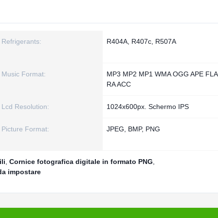
Refrigerants:
R404A, R407c, R507A
Music Format:
MP3 MP2 MP1 WMA OGG APE FLA
RA ACC
Lcd Resolution:
1024x600px. Schermo IPS
Picture Format:
JPEG, BMP, PNG
li
,
Cornice fotografica digitale in formato PNG
,
 da impostare