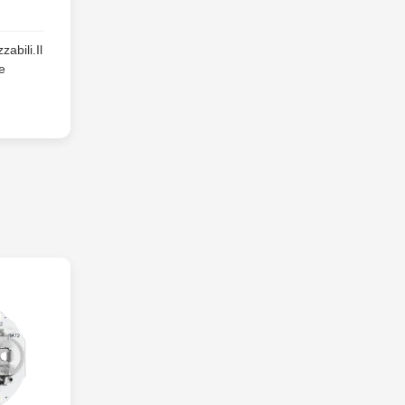
abili.Il
e