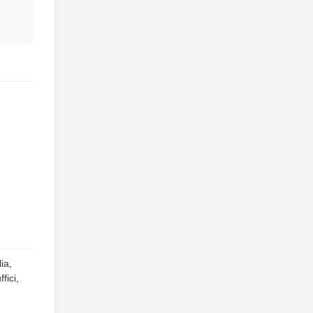
ia,
fici,