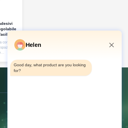
adesivi
egolabile
facile e
atura
a controllo
Helen
 spazi con
e
8:07 AM
 i nostri
a controllo
Good day, what product are you looking 
li
for?
 ordinarie.
Opzioni di
nco caldo e
Contatto Stati Uniti
Indirizzo:
Quarto piano, n. 68
Qiaojiao Middle Road, Tangxia,
Dongguan, Guangdong, Cina
Telefono:
86--13714787196