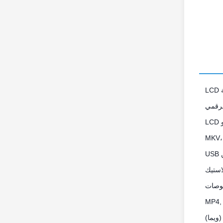
L
لرقمي
L
MKV،
U
استيك
MP4,
(ويما)