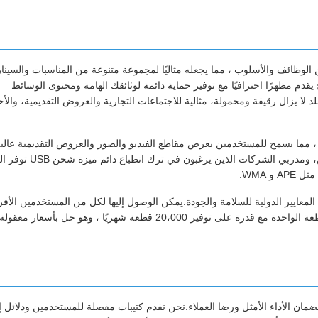
لجمع بين الوظائف والأسلوب ، مما يجعله مثاليًا لمجموعة متنوعة من المناسبات والسين
 يقدم مظهرًا احترافيًا مع توفير حماية دائمة لوثائقك الهامة ومحتوى الوسائط
 يزال رقيقة ومحمولة، مثالية للاجتماعات التجارية والعروض التقديمية، والأ
تميزة هي قدرة مجلد شاشة LCD عالية الوضوح ، مما يسمح للمستخدمين بعرض مقاطع الفيديو والصور والعروض التقديمية ع
مباشرة داخل المجلد.هذا يجعلها أداة ممتازة لمهنيي المبيعات، المعلمين، ومدربي الشركات
 WMA.
EMC،، و ROHS، المجلد الفيديو LCD لامعة تلبي المعايير الدولية للسلامة والجودة.يمكن الوصول إليها لكل من المستخدمين الأف
والمشترين بالجملةيبلغ سعر هذا المنتج بين 16 و 22 دولارًا أمريكيًا للقطعة الواحدة مع قدرة على توفير 20،000 قطعة شهريًا ، وهو حل بأسعار معقولة
قني الشامل والخدمات لضمان الأداء الأمثل ورضا العملاء.نحن نقدم كتيبات مفصلة للمستخدمين ودلائل 