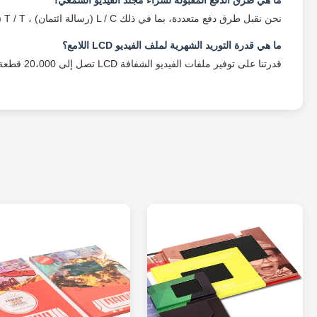
ما هي طرق الدفع المقبولة لشراء مجلد الفيديو الشمعي؟
نحن نقبل طرق دفع متعددة، بما في ذلك L / C (رسالة ائتمان) ، T / T (تحويل تلغرافية) ، ويسترن يونيون، وباي بال لسهولة الخاص بك.
ما هي قدرة التوريد الشهرية لملف الفيديو LCD اللامع؟
قدرتنا على توفير ملفات الفيديو الشفافة LCD تصل إلى 20،000 قطعة في الشهر، مما يضمن لنا أن نتمكن من تلبية الطلبات الكبيرة بكفاءة.