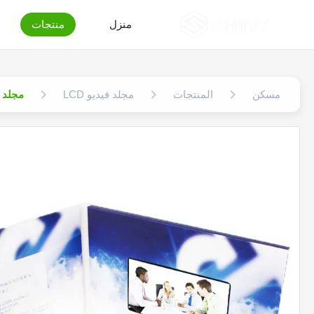
منزل
منتجات
مسكن
المنتجات
مجلد فيديو LCD
مجلد فيديو LCD مقاس 7 بوصات بغطاء جلدي 