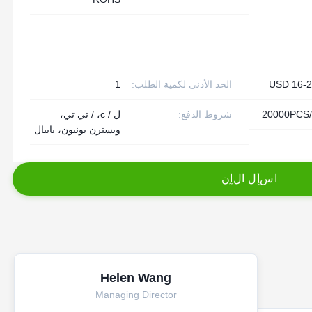
USD 16-
الحد الأدنى لكمية الطلب:
1
20000PCS
شروط الدفع:
ل / c، / تي تي،
ويسترن يونيون، بايبال
ا
س
أ
ل
ا
ل
آ
ن
Helen Wang
Managing Director