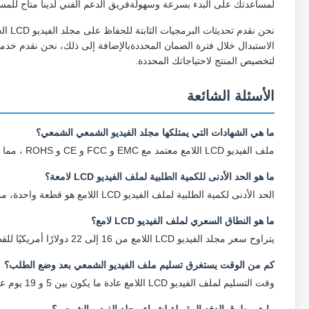
لمساعدتك على البدء بسرعة وسهولةفريق الدعم الفني لدينا متاح للمسا
نحن ن
الاستبدال خلال فترة الضمان المحددةبالإضافة إلى ذلك، نحن نقدم خد
لتخصيص المنتج لاحتياجاتك المحددة.
الأسئلة الشائعة
ما هي الشهادات التي يمتلكها مجلد الفيديو الشمعي الشمعي؟
ملف الفيديو LCD اللامع معتمد مع EMC و FCC و CE و ROHS ، مما يضمن استيفائه لمعايير الجودة والسلامة الدولية.
ما هو الحد الأدنى للكمية الطلبية لملف الفيديو LCD لامعة؟
الحد الأدنى لكمية الطلبية لملف الفيديو LCD اللامع هو قطعة واحدة، مما يجعله مريحًا لكل من المشتريات الفردية والجماعية.
ما هو النطاق السعري لملف الفيديو LCD لامع؟
يتراوح سعر مجلد الفيديو LCD اللامع من 16 إلى 22 دولارًا أمريكيًا للقطعة الواحدة ، اعتمادًا على كمية الطلب وخيارات التخصيص.
كم من الوقت يستغرق تسليم ملف الفيديو الشمعي بعد وضع الطلب؟
وقت التسليم لملف الفيديو LCD اللامع عادة ما يكون بين 5 و 19 يوم عمل ، اعتمادا على حجم الطلب وطريقة الشحن.