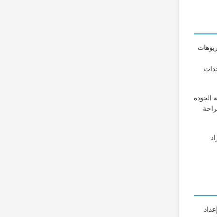
اريوهات
حداث
الية الجودة
 الذين يرغبون في ترك انطباع دائم ميزة شحن USB توفر الراحة
راد
إعداد