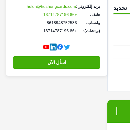
بريد إلكتروني:
helen@heshengcards.com
تحديد
هاتف:
+86 13714787196
واتساب:
8618948752536
(ويتشات):
+86 13714787196
اسأل الآن