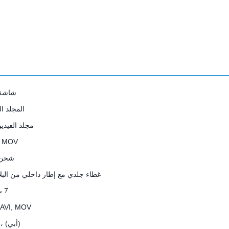
شاشة CD
المجلد ا
مجلد الفيديو CD
 MOV
شحن SB
غطاء جلدي مع إطار داخلي من البل
7 بوصات
 AVI, MOV
(أبي) ، 