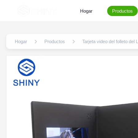
Hogar
Productos
Hogar
Productos
Tarjeta video del folleto del