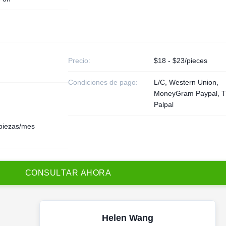
Precio:
$18 - $23/pieces
Condiciones de pago:
L/C, Western Union,
MoneyGram Paypal, T
Palpal
piezas/mes
C
O
N
S
U
L
T
A
R
A
H
O
R
A
Helen Wang