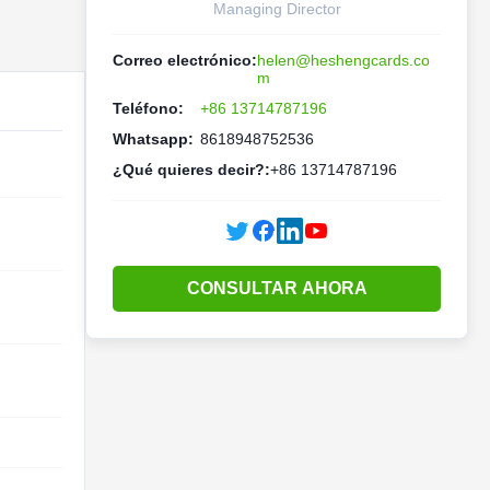
Managing Director
Correo electrónico:
helen@heshengcards.co
m
Teléfono:
+86 13714787196
Whatsapp:
8618948752536
¿Qué quieres decir?:
+86 13714787196
CONSULTAR AHORA