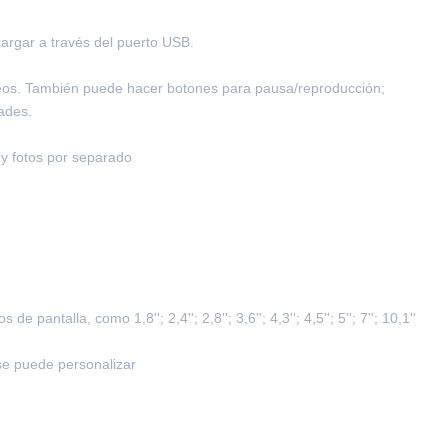
cargar a través del puerto USB.
deos. También puede hacer botones para pausa/reproducción; 
ades.
 y fotos por separado
antalla, como 1,8''; 2,4''; 2,8''; 3,6''; 4,3''; 4,5''; 5''; 7''; 10,1''
 se puede personalizar