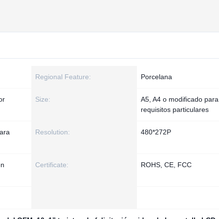
Regional Feature:
Porcelana
or
Size:
A5, A4 o modificado para
requisitos particulares
ara
Resolution:
480*272P
én
Certificate:
ROHS, CE, FCC