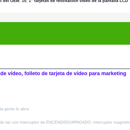
eo del OEM
,
10
,
1” tarjetas de felicitación video de la pantalla LCD
de vídeo, folleto de tarjeta de vídeo para marketing
la gente lo abra
puede ser con interruptor de ENCENDIDO/APAGADO, interruptor magnético