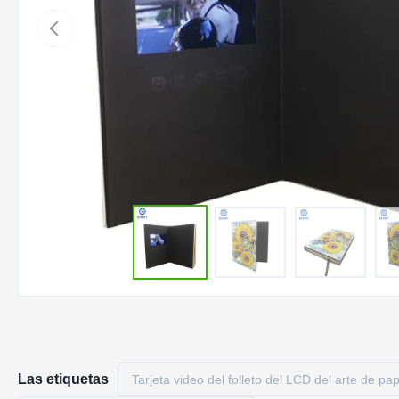
Las etiquetas
Tarjeta video del folleto del LCD del arte de pap