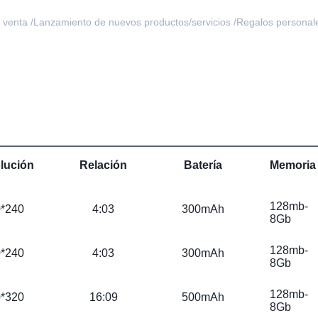
 venta /
Lanzamiento de nuevos productos/servicios /
Regalos personales
lución
Relación
Batería
Memoria
128mb-
*240
4:03
300mAh
8Gb
128mb-
*240
4:03
300mAh
8Gb
128mb-
*320
16:09
500mAh
8Gb