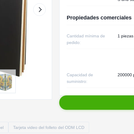
Propiedades comerciales
Cantidad mínima de
1 piezas
pedido:
Capacidad de
200000 
suministro:
el
Tarjeta video del folleto del ODM LCD