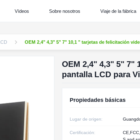
Vídeos
Sobre nosotros
Viaje de la fábrica
 LCD
OEM 2,4" 4,3" 5" 7" 10,1 " tarjetas de felicitación v
OEM 2,4" 4,3" 5" 7" 1
pantalla LCD para 
Propiedades básicas
Lugar de origen:
Guangdo
Certificación:
CE,FCC
S and s