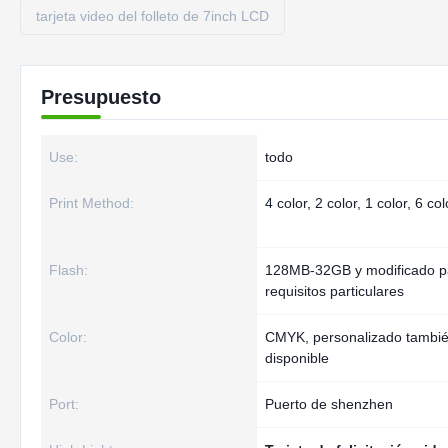
tarjeta video del folleto de 7inch LCD
Presupuesto
Use:
todo
Print Method:
4 color, 2 color, 1 color, 6 col
Flash:
128MB-32GB y modificado p
requisitos particulares
Color:
CMYK, personalizado tambi
disponible
Port:
Puerto de shenzhen