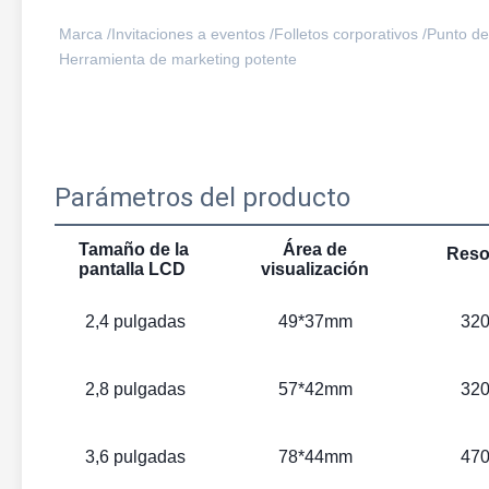
Marca /
Invitaciones a eventos /
Folletos corporativos /
Punto de
Herramienta de marketing potente
Parámetros del producto
Tamaño de la
Área de
Reso
pantalla LCD
visualización
2,4 pulgadas
49*37mm
320
2,8 pulgadas
57*42mm
320
3,6 pulgadas
78*44mm
470