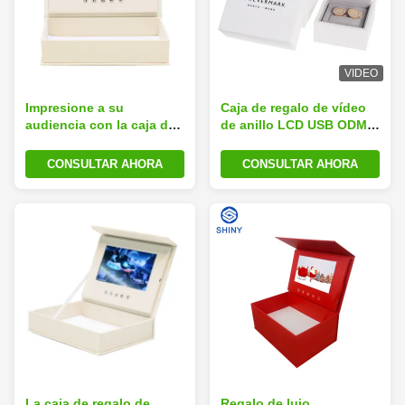
VIDEO
Impresione a su
Caja de regalo de vídeo
audiencia con la caja de
de anillo LCD USB ODM
regalo de video con
de 2.4 pulgadas con
pantalla LCD, ideal para
reproducción automática
CONSULTAR AHORA
CONSULTAR AHORA
demostraciones de
para novia y esposa
productos y
presentaciones
La caja de regalo de
Regalo de lujo