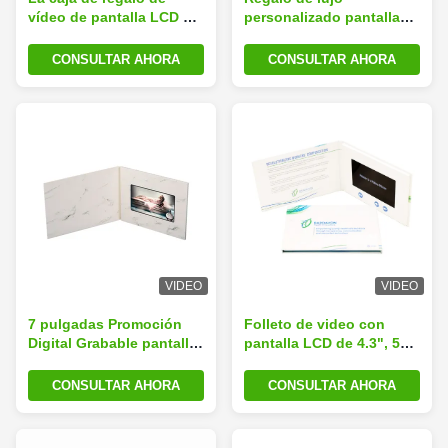
vídeo de pantalla LCD La
personalizado pantalla
solución definitiva para
LCD video folleto caja
el embalaje
cajas de papel
CONSULTAR AHORA
CONSULTAR AHORA
impresionante e
impactante
VIDEO
VIDEO
7 pulgadas Promoción
Folleto de video con
Digital Grabable pantalla
pantalla LCD de 4.3", 5",
LCD Video Player Tarjeta
7" y 10" para álbum de
de felicitación de
fotos y libro de
CONSULTAR AHORA
CONSULTAR AHORA
negocios folleto
aniversario