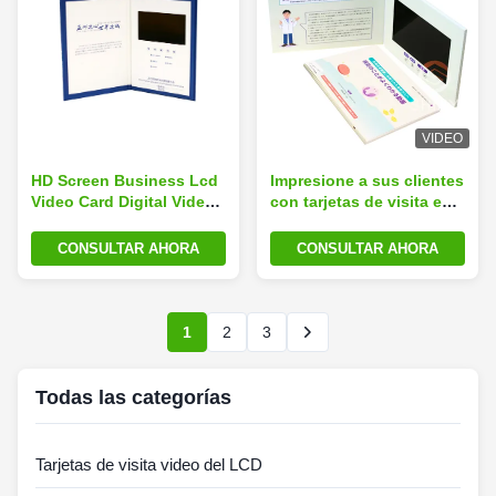
VIDEO
HD Screen Business Lcd
Impresione a sus clientes
Video Card Digital Video
con tarjetas de visita en
Brochure Portada dura
vídeo de 10,1" y 512 MB
Nuestra boda
de memoria
CONSULTAR AHORA
CONSULTAR AHORA
1
2
3
Todas las categorías
Tarjetas de visita video del LCD