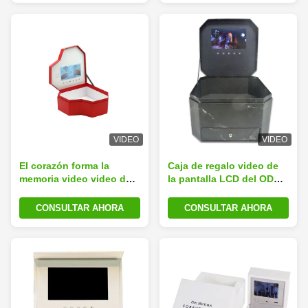
512MB
VIDEO
VIDEO
El corazón forma la
Caja de regalo video de
memoria video video del
la pantalla LCD del ODM
formato 512MB de la caja
USB 7inch Autoplaying
de regalo de la pantalla
para el negocio de
CONSULTAR AHORA
CONSULTAR AHORA
LCD del USB 3GP MKV
publicidad