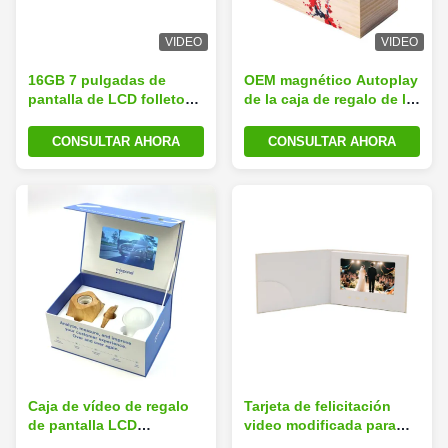
VIDEO
VIDEO
16GB 7 pulgadas de
OEM magnético Autoplay
pantalla de LCD folleto
de la caja de regalo de la
para la comercialización
pantalla LCD con la
batería recargable
CONSULTAR AHORA
CONSULTAR AHORA
Caja de vídeo de regalo
Tarjeta de felicitación
de pantalla LCD
video modificada para
personalizada 300mAh
requisitos particulares de