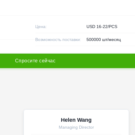
Цена:
USD 16-22/PCS
Возможность поставки:
500000 шт/месяц
С
п
р
о
с
и
т
е
с
е
й
ч
а
с
Helen Wang
Managing Director