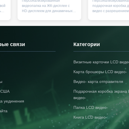
Персонализированная
Персонализированна
батареей для
и индивидуальн
вой
видеопапка на ЖК-дисплее с
подарочная коробка 
профессиональных
стилем для евро
ью
HD-дисплеем для динамичных
видео с разрешением
презентаций
рынка
ЖК-
презентаций. Поддерживает
поддерживает видео
форматы MP3, WAV, MKV, RMVW.
изображения BMP/JP
Имеет быструю зарядку в
элементы управлени
течение 1–2 часов, кожаный
воспроизведением, не
чехол и международные
вариантов печати (1–6
том,
сертификаты (CE, FCC, ROHS).
соответствует европе
рые связи
Категории
Идеально подходит для деловых
стандартам дизайна.
встреч и выставок.
подходит для эффект
подарочных и реклам
Визитные карточки LCD виде
кампаний B2B.
Карта брошюры LCD видео-
ты
Видео- карта отправителя
т США
Подарочная коробка экрана
видео-
ка уединения
Папка LCD видео-
айта
Книга LCD видео-