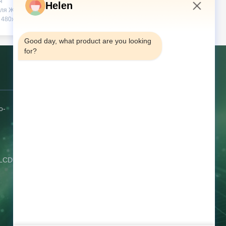
я
Helen
ым
для ЖК-
пейского
 480x272,
5:09 AM
 MKV/MOV и
G. Имеет
Good day, what product are you looking 
я
for?
сколько
 цветов) и
йским
Контакт США
 Идеально
ивных
ных
о-
Адрес:
4-й этаж, No 68 Qiaojiao
Middle Road, Tangxia, Донггуан,
Гуандун, Китай
Телефон:
86--13714787196
 LCD
Электронная почта:
helen@heshengcards.com
Спросите сейчас