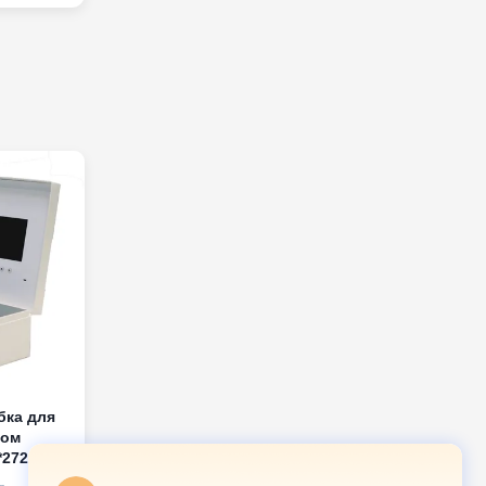
бка для
ном
272 с
 4 цвета