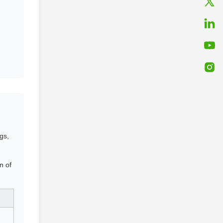
gs,
n of