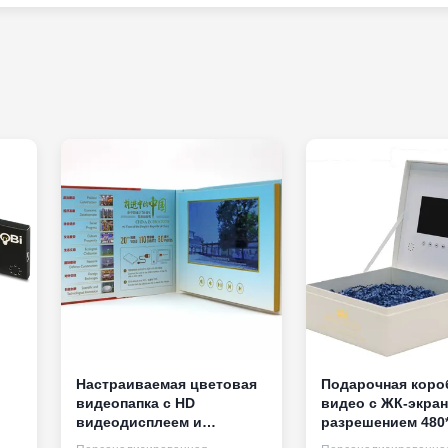
Настраиваемая цветовая
Подарочная коро
видеопапка с HD
видео с ЖК-экра
видеодисплеем и
разрешением 480*
er
зарядной литий-ионной
методом печати в