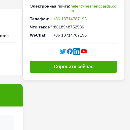
Электронная почта:
helen@heshengcards.co
m
Телефон:
+86 13714787196
Что такое?:
8618948752536
WeChat:
+86 13714787196
нтов
Спросите сейчас