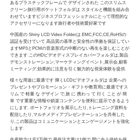
あるプラスチックフレームで デザインされた このスリムス
クリーン旅行用ポケットフォルダは スタイルと機能を組み合
わせていますビジネスプロフェッショナルにとって理想的な
アクセサリーになります旅行者や技術愛好家です
中国産の Shiny LCD Video Folderは EMC,FCC,CE,RoHSの
認証を受けていて 高品質の基準と安全性の準拠を保証してい
ますMP3とPCMの音楽形式の中断のない再生を楽しむことが
できます.このHDビデオディスプレイカバーフォルダは,製品
デモンストレーション,マーケティングイベント,展示会,顧客
ミーティング,効果的に注意を引く魅力的な視覚体験を提供.
様々な用途に最適です 輝くLCDビデオフォルダは 企業への
プレゼントやプロモーション・ギフトや教育用に最適ですス
リム で 軽量 な デザイン で,旅 に 携わっ て 行く こと が 簡
単 です重要な情報や娯楽コンテンツを便利に提示できるよう
にします. ポートフォリオを展示したり,トレーニング資料を
配信したり,マルチメディアプレゼンテーションを共有した
り,この製品はコミュニケーションとエンゲージメントを強化
します.
生産能力は月2万個で 最低注文量は1個で 間に合う供給を保