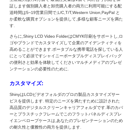
証します個別購入者と卸売購入者の両方に利用可能にする配
送時間は5~19営業日間で,L/C,T/T,Western Union,PayPal と
か柔軟な購買オプションを提供して,多様な顧客ニーズを満た
す.
さらに,Shiny LCD Video FolderはCMYK印刷をサポートし,ロ
ゴやブランドでカスタマイズして企業のアイデンティティを
高めることができます.ポータブルな携帯電話を探している人
にとって必須ですシャイニーポータブルディスプレイバッグ
の便利さと効果を体験してくださいマルチメディアのプレゼ
ンテーションの必要性のために.
カスタマイズ:
ShinyはLCDビデオフォルダのプロの製品カスタマイズサー
ビスを提供します. 特定のニーズを満たすために設計された
高品質のデジタルスクリーンキャリアフォルダです.革のカバ
ーとプラスチックフレームでこのフラットパネルディスプレ
イエンベロープケースは,あなたのプレゼンテーションのため
の耐久性と優雅性の両方を提供します.