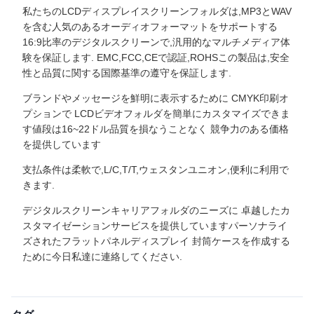
私たちのLCDディスプレイスクリーンフォルダは,MP3とWAV
を含む人気のあるオーディオフォーマットをサポートする
16:9比率のデジタルスクリーンで,汎用的なマルチメディア体
験を保証します. EMC,FCC,CEで認証,ROHSこの製品は,安全
性と品質に関する国際基準の遵守を保証します.
ブランドやメッセージを鮮明に表示するために CMYK印刷オ
プションで LCDビデオフォルダを簡単にカスタマイズできま
す値段は16~22ドル品質を損なうことなく 競争力のある価格
を提供しています
支払条件は柔軟で,L/C,T/T,ウェスタンユニオン,便利に利用で
きます.
デジタルスクリーンキャリアフォルダのニーズに 卓越したカ
スタマイゼーションサービスを提供していますパーソナライ
ズされたフラットパネルディスプレイ 封筒ケースを作成する
ために今日私達に連絡してください.