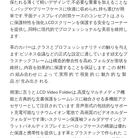
保たれる薄くて軽いデザインで,不必要な重量を加えることな
く,バッグやブリーフケースに快適に収められ,持ち運びが簡
単です.平面ディスプレイの封筒ケースのコンセプトは,さら
に保護特性を強化,LCDスクリーンを保護する安全なコーナー
を提供し,同時に現代的でプロフェッショナルな美容を維持し
ます.
革のカバーは,クラスとプロフェッショナリティの触りを与え
ます.ビジネス会議などの正式な設定に適しています頑丈なプ
ラスチックフレームは構造的整合性を高め,フォルダが形状を
維持し,内容を効果的に保護することを保証します.この 材料
の 組み合わせ に よっ て,実用 的 で 視覚 的 に 魅力 的 な 製
品 が 生み出さ れる.
簡潔に言うと,LCD Video Folderは,高度なマルチメディア機
能と古典的な文書保護をシームレスに融合させる多機能アク
セサリーとして注目されています.音声形式の包括的なサポー
ト充電可能なリチウムイオン電池で 高画質のビデオホルダー
フォルダーです薄いスクリーン保護袖フォルダデザインとフ
ラットパネルディスプレイエンベロップケースの構築は優れ
た保護と携帯性を提供します革とプラスチックで作られた こ