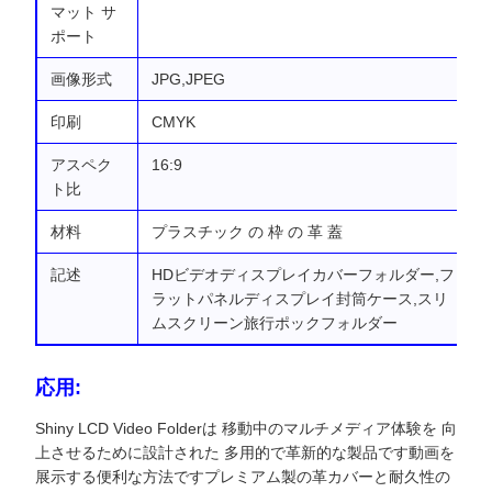
マット サ
ポート
画像形式
JPG,JPEG
印刷
CMYK
アスペク
16:9
ト比
材料
プラスチック の 枠 の 革 蓋
記述
HDビデオディスプレイカバーフォルダー,フ
ラットパネルディスプレイ封筒ケース,スリ
ムスクリーン旅行ポックフォルダー
応用:
Shiny LCD Video Folderは 移動中のマルチメディア体験を 向
上させるために設計された 多用的で革新的な製品です動画を
展示する便利な方法ですプレミアム製の革カバーと耐久性の