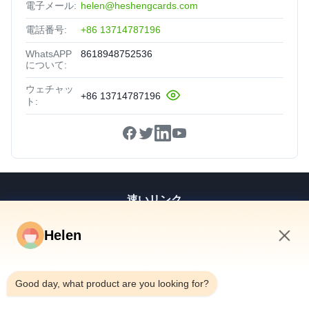
電子メール:
helen@heshengcards.com
電話番号:
+86 13714787196
WhatsAPP
8618948752536
について:
ウェチャッ
+86 13714787196
ト:
速いリンク
家
Helen
プロダクト
2:36 AM
ビデオ
私達について
Good day, what product are you looking for?
工場旅行