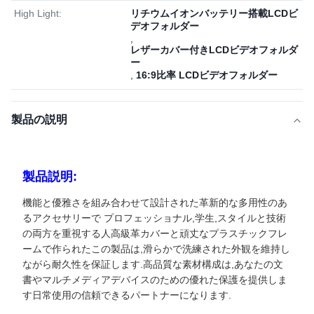
High Light:
リチウムイオンバッテリー搭載LCDビ
デオフォルダー
,
レザーカバー付きLCDビデオフォルダ
ー
,
16:9比率 LCDビデオフォルダー
製品の説明
製品説明:
機能と優雅さを組み合わせて設計された革新的な多用性のあ
るアクセサリーで プロフェッショナル,学生,スタイルと技術
の両方を重視する人高級革カバーと頑丈なプラスチックフレ
ームで作られたこの製品は,滑らかで洗練された外観を維持し
ながら耐久性を保証します.高品質な素材構成は,あなたの文
書やマルチメディアデバイスのための優れた保護を提供しま
す日常使用の信頼できるパートナーになります.