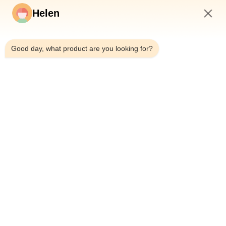
घर
Helen
उत्पादों
3:54 AM
वीडियो
Good day, what product are you looking for?
हमारे बारे में
कारखाना भ्रमण
गुणवत्ता नियंत्रण
संपर्क करें
एक उद्धरण का अनुरोध करें
समाचार
Dongguan Hesheng Creative Technology Co., Ltd.
0086-13714787196
helen@heshengcards.com
Follow Us