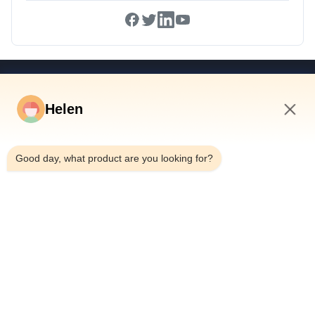
Schnelle Links
Helen
Haus
Produkte
10:07 PM
Videos
Good day, what product are you looking for?
Über Uns
Fabrik-Ausflug
Qualitätskontrolle
Treten Sie Mit Uns In Verbindung
Fordern Sie Ein Zitat
Nachrichten
Dongguan Hesheng Creative Technology Co., Ltd.
0086-13714787196