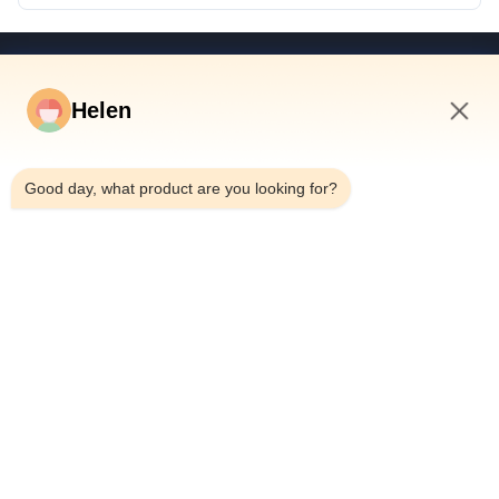
Schnelle Links
Helen
Haus
Produkte
2:59 AM
Videos
Good day, what product are you looking for?
Über Uns
Fabrik-Ausflug
Qualitätskontrolle
Treten Sie Mit Uns In Verbindung
Fordern Sie Ein Zitat
Nachrichten
Dongguan Hesheng Creative Technology Co., Ltd.
86--13714787196
helen@heshengcards.com