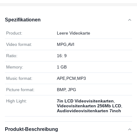
Spezifikationen
Product:
Leere Videokarte
Video format:
MPG,AVI
Ratio:
16: 9
Memory:
1 GB
Music format:
APE,PCM,MP3
Picture format:
BMP, JPG
High Light:
7in LCD Videovisitenkarten
,
Videovisitenkarten 256Mb LCD
,
Audiovideovisitenkarten 7inch
Produkt-Beschreibung